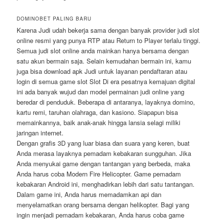
DOMINOBET PALING BARU
Karena Judi udah bekerja sama dengan banyak provider judi slot
online resmi yang punya RTP atau Return to Player terlalu tinggi.
Semua judi slot online anda mainkan hanya bersama dengan
satu akun bermain saja. Selain kemudahan bermain ini, kamu
juga bisa download apk Judi untuk layanan pendaftaran atau
login di semua game slot Slot Di era pesatnya kemajuan digital
ini ada banyak wujud dan model permainan judi online yang
beredar di penduduk. Beberapa di antaranya, layaknya domino,
kartu remi, taruhan olahraga, dan kasiono. Siapapun bisa
memainkannya, baik anak-anak hingga lansia selagi miliki
jaringan internet.
Dengan grafis 3D yang luar biasa dan suara yang keren, buat
Anda merasa layaknya pemadam kebakaran sungguhan. Jika
Anda menyukai game dengan tantangan yang berbeda, maka
Anda harus coba Modern Fire Helicopter. Game pemadam
kebakaran Android ini, menghadirkan lebih dari satu tantangan.
Dalam game ini, Anda harus memadamkan api dan
menyelamatkan orang bersama dengan helikopter. Bagi yang
ingin menjadi pemadam kebakaran, Anda harus coba game