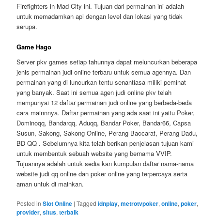
Firefighters in Mad City ini. Tujuan dari permainan ini adalah
untuk memadamkan api dengan level dan lokasi yang tidak
serupa.
Game Hago
Server pkv games setiap tahunnya dapat meluncurkan beberapa
jenis permainan judi online terbaru untuk semua agennya. Dan
permainan yang di luncurkan tentu senantiasa miliki peminat
yang banyak. Saat ini semua agen judi online pkv telah
mempunyai 12 daftar permainan judi online yang berbeda-beda
cara mainnnya. Daftar permainan yang ada saat ini yaitu Poker,
Dominoqq, Bandarqq, Aduqq, Bandar Poker, Bandar66, Capsa
Susun, Sakong, Sakong Online, Perang Baccarat, Perang Dadu,
BD QQ . Sebelumnya kita telah berikan penjelasan tujuan kami
untuk membentuk sebuah website yang bernama VVIP.
Tujuannya adalah untuk sedia kan kumpulan daftar nama-nama
website judi qq online dan poker online yang terpercaya serta
aman untuk di mainkan.
Posted in
Slot Online
|
Tagged
idnplay
,
metrotvpoker
,
online
,
poker
,
provider
,
situs
,
terbaik