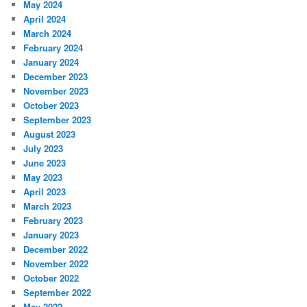
May 2024
April 2024
March 2024
February 2024
January 2024
December 2023
November 2023
October 2023
September 2023
August 2023
July 2023
June 2023
May 2023
April 2023
March 2023
February 2023
January 2023
December 2022
November 2022
October 2022
September 2022
May 2022