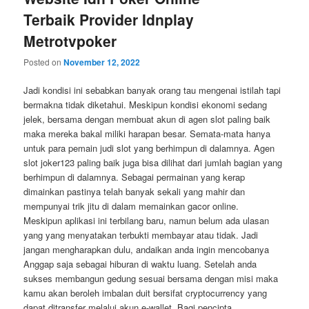
Terbaik Provider Idnplay
Metrotvpoker
Posted on
November 12, 2022
Jadi kondisi ini sebabkan banyak orang tau mengenai istilah tapi
bermakna tidak diketahui. Meskipun kondisi ekonomi sedang
jelek, bersama dengan membuat akun di agen slot paling baik
maka mereka bakal miliki harapan besar. Semata-mata hanya
untuk para pemain judi slot yang berhimpun di dalamnya. Agen
slot joker123 paling baik juga bisa dilihat dari jumlah bagian yang
berhimpun di dalamnya. Sebagai permainan yang kerap
dimainkan pastinya telah banyak sekali yang mahir dan
mempunyai trik jitu di dalam memainkan gacor online.
Meskipun aplikasi ini terbilang baru, namun belum ada ulasan
yang yang menyatakan terbukti membayar atau tidak. Jadi
jangan mengharapkan dulu, andaikan anda ingin mencobanya
Anggap saja sebagai hiburan di waktu luang. Setelah anda
sukses membangun gedung sesuai bersama dengan misi maka
kamu akan beroleh imbalan duit bersifat cryptocurrency yang
dapat ditransfer melalui akun e-wallet. Bagi pencipta