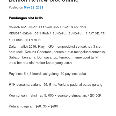
Posted on
May 28, 2023
Pandangan slot belis
MOMOK DIARTIKAN SEBAGAI SLOT PLAY’N GO NAN
MENEGANGKAN, DGN IRAMA SUNGGUH-SUNGGUH, SIFAT SEJATI,
& KEUNGGULAN GEDE
Dalam tarikh 2019, Play’n GO memproduksi setidaknya 3 slot
hard rock. Kecuali Gedembai, tersebut pun mengeluarkanmerilis,
Sabaton bersama. Dgn gaya top, tersebut memelopori tarikh
2020 beserta slot rocker kasar yang lain2x:.
Paylines: 5 x 3 koordinasi gelung, 30 paylines baka
RTP bersama varians: 96, 51%, Varians padahal batas garang
Keuntungan maksimal: 5. 000 x seantero simpanan, / $€450K
Putaran cagaran: $€0. 30 – $€90