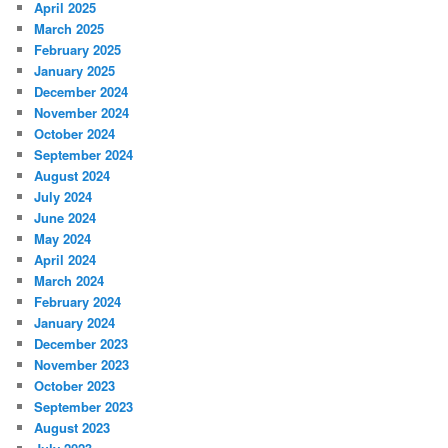
April 2025
March 2025
February 2025
January 2025
December 2024
November 2024
October 2024
September 2024
August 2024
July 2024
June 2024
May 2024
April 2024
March 2024
February 2024
January 2024
December 2023
November 2023
October 2023
September 2023
August 2023