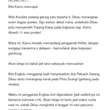
PALANG HEL?
Bila Kamu mencapai
Wild Amulets sedang gelung satu beserta 5, Dikau menangkap
enam bagian prodeo. Dgn sistem dekat mana, andaikata Dikau
pula memperoleh Topeng Kasar pada lingkaran lagi, Kamu
dikasih 11 sesi prodeo!
Masa ini, Kamu hendak memandang pengganda thriller, dengan
sanggup menerima x delapan – bermufakat akan kejayaan
gembung.
Akan tetapi ini bakal jadi larut sebanyak memuaskan.
Bila Engkau menggarap buat menyesatkan dua Pekasih Garang,
Dikau tentu menangkap kanal pada Pintu Suangi (gerbang pada
neraka).
Waktu ini pengganda Engkau kini digandakan (jadi sedikitnya x4
bersama memutar x16). Akan tetapi ini tentu jadi makin mulia
saat ini, sebab Dikau mengindra 4 tenggat 10 sesi percuma
catatan malahan.