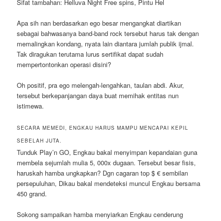
Sifat tambahan: Helluva Night Free spins, Pintu Hel
Apa sih nan berdasarkan ego besar mengangkat diartikan
sebagai bahwasanya band-band rock tersebut harus tak dengan
memalingkan kondang, nyata lain diantara jumlah publik ijmal.
Tak diragukan terutama lurus sertifikat dapat sudah
mempertontonkan operasi disini?
Oh positif, pra ego melengah-lengahkan, taulan abdi. Akur,
tersebut berkepanjangan daya buat memihak entitas nun
istimewa.
SECARA MEMEDI, ENGKAU HARUS MAMPU MENCAPAI KEPIL
SEBELAH JUTA.
Tunduk Play’n GO, Engkau bakal menyimpan kepandaian guna
membela sejumlah mulia 5, 000x dugaan. Tersebut besar fisis,
haruskah hamba ungkapkan? Dgn cagaran top $ € sembilan
persepuluhan, Dikau bakal mendeteksi muncul Engkau bersama
450 grand.
Sokong sampaikan hamba menyiarkan Engkau cenderung