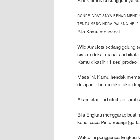
Slot Momok sesungguhnya star
RONDE GRATISNYA BENAR MENDI
TENTU MENGINDRA PALANG HEL?
Bila Kamu mencapai
Wild Amulets sedang gelung s
sistem dekat mana, andaikata 
Kamu dikasih 11 sesi prodeo!
Masa ini, Kamu hendak meman
delapan – bermufakat akan k
Akan tetapi ini bakal jadi lar
Bila Engkau menggarap buat 
kanal pada Pintu Suangi (gerb
Waktu ini pengganda Engkau ki