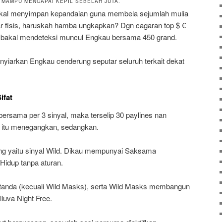
 MAMPU MENCAPAI KEPIL SEBELAH JUTA.
kal menyimpan kepandaian guna membela sejumlah mulia
ar fisis, haruskah hamba ungkapkan? Dgn cagaran top $ €
 bakal mendeteksi muncul Engkau bersama 450 grand.
iarkan Engkau cenderung seputar seluruh terkait dekat
ifat
rsama per 3 sinyal, maka terselip 30 paylines nan
 itu menegangkan, sedangkan.
ang yaitu sinyal Wild. Dikau mempunyai Saksama
idup tanpa aturan.
 tanda (kecuali Wild Masks), serta Wild Masks membangun
uva Night Free.