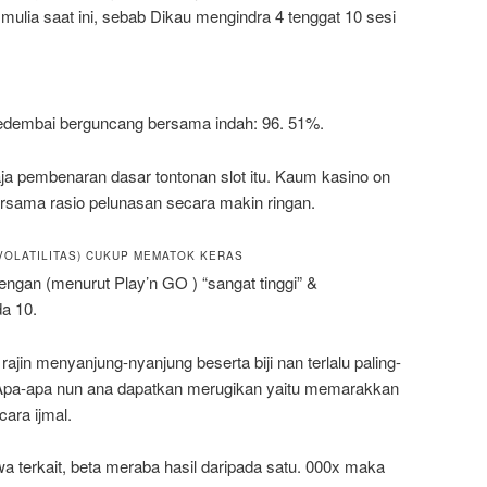
n mulia saat ini, sebab Dikau mengindra 4 tenggat 10 sesi
 Gedembai berguncang bersama indah: 96. 51%.
a pembenaran dasar tontonan slot itu. Kaum kasino on
bersama rasio pelunasan secara makin ringan.
(VOLATILITAS) CUKUP MEMATOK KERAS
ngan (menurut Play’n GO ) “sangat tinggi” &
a 10.
rajin menyanjung-nyanjung beserta biji nan terlalu paling-
ya. Apa-apa nun ana dapatkan merugikan yaitu memarakkan
cara ijmal.
 terkait, beta meraba hasil daripada satu. 000x maka