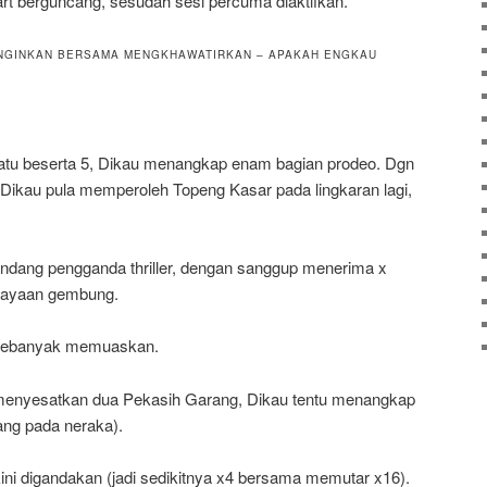
t berguncang, sesudah sesi percuma diaktifkan.
NGINKAN BERSAMA MENGKHAWATIRKAN – APAKAH ENGKAU
atu beserta 5, Dikau menangkap enam bagian prodeo. Dgn
Dikau pula memperoleh Topeng Kasar pada lingkaran lagi,
dang pengganda thriller, dengan sanggup menerima x
ejayaan gembung.
ut sebanyak memuaskan.
menyesatkan dua Pekasih Garang, Dikau tentu menangkap
ang pada neraka).
ni digandakan (jadi sedikitnya x4 bersama memutar x16).