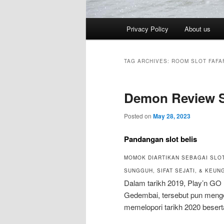
Main
Privacy Policy
About us
menu
TAG ARCHIVES:
ROOM SLOT FAFA
Demon Review S
Posted on
May 28, 2023
Pandangan slot belis
MOMOK DIARTIKAN SEBAGAI SLO
SUNGGUH, SIFAT SEJATI, & KEU
Dalam tarikh 2019, Play’n GO 
Gedembai, tersebut pun menge
memelopori tarikh 2020 beserta