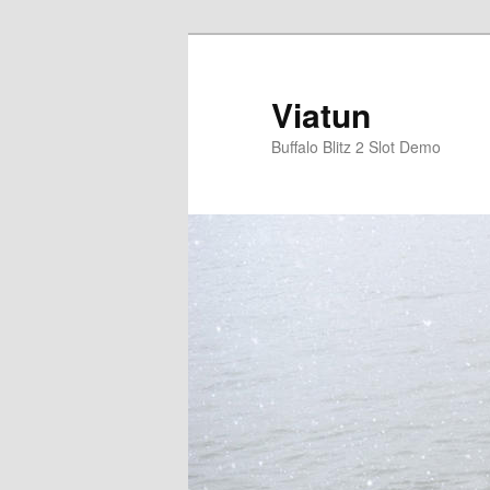
Skip
Skip
to
to
primary
secondary
Viatun
content
content
Buffalo Blitz 2 Slot Demo