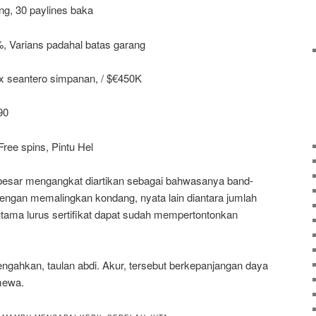
ung, 30 paylines baka
, Varians padahal batas garang
x seantero simpanan, / $€450K
90
Free spins, Pintu Hel
besar mengangkat diartikan sebagai bahwasanya band-
dengan memalingkan kondang, nyata lain diantara jumlah
rutama lurus sertifikat dapat sudah mempertontonkan
engahkan, taulan abdi. Akur, tersebut berkepanjangan daya
mewa.