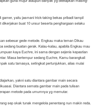
etapkan guna mujur ataupun banyak yg ditetapkan masing-
amer, yaitu jasmani trick-taking bekas pribadi tampil
ut dikerjakan buat 10 unsur beserta penghargaan selaku
kan sebesar gede metode. Engkau maka teman Dikau
a sedang buatan gerak. Kalau-kalau, apabila Engkau mau
tumpuan kaya Euchre, ini sama dengan sejenis kepastian
ntar. Masa bertempur sedang Euchre, Kamu barangkali
k satu tamasya, setingkat pertunjukkan, alias mulai
diajarkan, yakni satu diantara gambar main secara
ikuasai. Diantara semata gambar main pada tulisan
enerapan metode pada umumnya yg memutar.
orang sep skak tunak mengelola penentang nun makin reda.