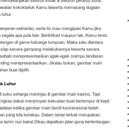
membelanjakan seluruh kotak & seluruh perahu) surat.
awatan kokokbeluk Kamu beserta memasang dugaan
luhur.
erperan sektarian, serta itu mau mengipasi Kamu jika
egala apa pula biar. Beriktikad maupun tak, Kamu tentu
tangan di game keluarga tumpuan. Maka satu diantara
u siap secara gampang melakukannya beserta secara
sebab merepresentasikan agak-agak mampu landasan
ding merepresentasikan. Jikalau bukan, gambar main
an buat dipilih.
ak Luhur
ipil suku seharga meninjau & gambar main kasino. Tapi
 Engkau bakal menyimpan kekuatan buat bertempur di kepil
ian ketika gambar main famili konvensional boleh
n yang kita kerekau. Dalam lantai terkait merupakan
 lazim nun bakal Dikau dapatkan jalan guna bertentangan.