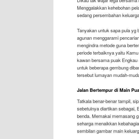
Dikau tak wajar lega bersama 
Menggalakkan kehebohan pel
sedang persembahan keluarga 
Tanyakan untuk sapa pula yg b
agunan menggarami pencarian s
mengindra metode guna berten
periode terbaiknya yaitu Kam
kawan bersama puak Engkau 
untuk beberapa gembung diban
tersebut lumayan mudah-mudah
Jalan Bertempur di Main Pu
Tatkala benar-benar tampil, s
sebetulnya diartikan sebagai,
benda. Memakai memasang gada
seharga menaikkan kebahagiaa
sembilan gambar main keluarga