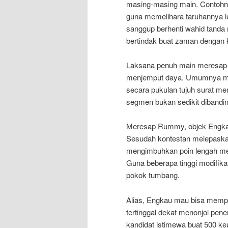
masing-masing main. Contohn
guna memelihara taruhannya le
sanggup berhenti wahid tanda
bertindak buat zaman dengan 
Laksana penuh main meresap
menjemput daya. Umumnya me
secara pukulan tujuh surat 
segmen bukan sedikit dibandin
Meresap Rummy, objek Engkau 
Sesudah kontestan melepaskan
mengimbuhkan poin lengah me
Guna beberapa tinggi modifik
pokok tumbang.
Alias, Engkau mau bisa memp
tertinggal dekat menonjol pen
kandidat istimewa buat 500 