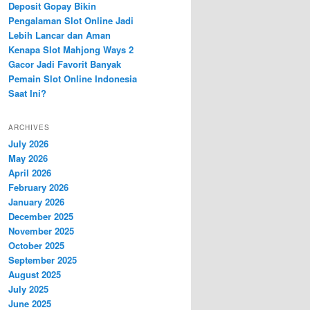
Deposit Gopay Bikin
Pengalaman Slot Online Jadi
Lebih Lancar dan Aman
Kenapa Slot Mahjong Ways 2
Gacor Jadi Favorit Banyak
Pemain Slot Online Indonesia
Saat Ini?
ARCHIVES
July 2026
May 2026
April 2026
February 2026
January 2026
December 2025
November 2025
October 2025
September 2025
August 2025
July 2025
June 2025