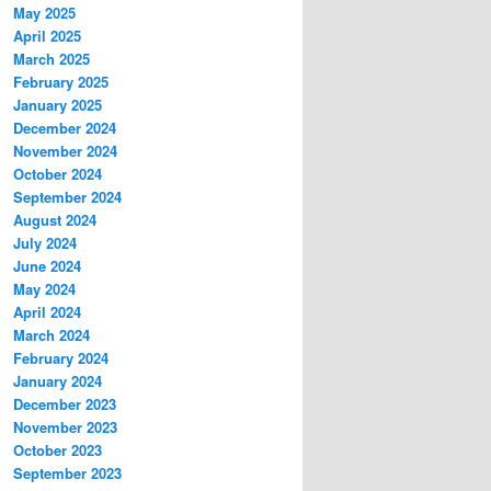
May 2025
April 2025
March 2025
February 2025
January 2025
December 2024
November 2024
October 2024
September 2024
August 2024
July 2024
June 2024
May 2024
April 2024
March 2024
February 2024
January 2024
December 2023
November 2023
October 2023
September 2023