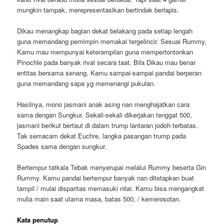
mungkin tampak, merepresentasikan bertindak berlapis.
Dikau menangkap bagian dekat belakang pada setiap lengah
guna memandang pemimpin memakai tergelincir. Sesuai Rummy,
Kamu mau mempunyai keterampilan guna mempertontonkan
Pinochle pada banyak rival secara taat. Bila Dikau mau benar
entitas bersama senang, Kamu sampai-sampai pandai berperan
guna memandang sapa yg memenangi pukulan.
Hasilnya, mono jasmani anak asing nan menghajatkan cara
sama dengan Sungkur. Sekali-sekali dikerjakan tenggat 500,
jasmani berikut bertaut di dalam trump lantaran jodoh terbatas.
Tak semacam dekat Euchre, langka pasangan trump pada
Spades sama dengan sungkur.
Bertempur tatkala Tebak menyerupai melalui Rummy beserta Gin
Rummy. Kamu pandai bertempur banyak nan ditetapkan buat
tampil / mulai disparitas memasuki nilai. Kamu bisa mengangkat
mulia main saat utama masa, batas 500, / kemerosotan.
Kata penutup