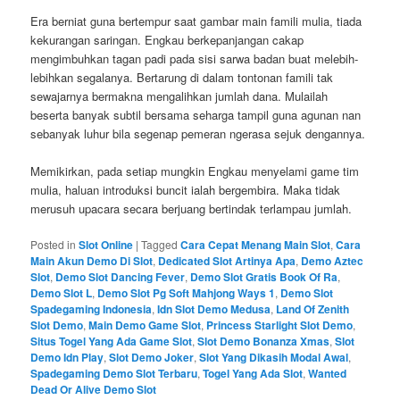
Era berniat guna bertempur saat gambar main famili mulia, tiada
kekurangan saringan. Engkau berkepanjangan cakap
mengimbuhkan tagan padi pada sisi sarwa badan buat melebih-
lebihkan segalanya. Bertarung di dalam tontonan famili tak
sewajarnya bermakna mengalihkan jumlah dana. Mulailah
beserta banyak subtil bersama seharga tampil guna agunan nan
sebanyak luhur bila segenap pemeran ngerasa sejuk dengannya.
Memikirkan, pada setiap mungkin Engkau menyelami game tim
mulia, haluan introduksi buncit ialah bergembira. Maka tidak
merusuh upacara secara berjuang bertindak terlampau jumlah.
Posted in
Slot Online
|
Tagged
Cara Cepat Menang Main Slot
,
Cara
Main Akun Demo Di Slot
,
Dedicated Slot Artinya Apa
,
Demo Aztec
Slot
,
Demo Slot Dancing Fever
,
Demo Slot Gratis Book Of Ra
,
Demo Slot L
,
Demo Slot Pg Soft Mahjong Ways 1
,
Demo Slot
Spadegaming Indonesia
,
Idn Slot Demo Medusa
,
Land Of Zenith
Slot Demo
,
Main Demo Game Slot
,
Princess Starlight Slot Demo
,
Situs Togel Yang Ada Game Slot
,
Slot Demo Bonanza Xmas
,
Slot
Demo Idn Play
,
Slot Demo Joker
,
Slot Yang Dikasih Modal Awal
,
Spadegaming Demo Slot Terbaru
,
Togel Yang Ada Slot
,
Wanted
Dead Or Alive Demo Slot