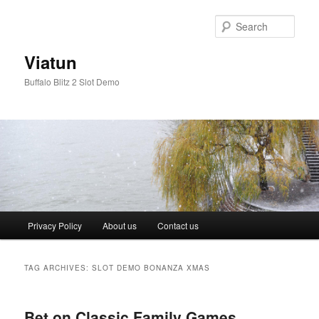
Skip
Skip
to
to
Sear
primary
secondary
content
content
Viatun
Buffalo Blitz 2 Slot Demo
Main
Privacy Policy
About us
Contact us
menu
TAG ARCHIVES:
SLOT DEMO BONANZA XMAS
Bet on Classic Family Games