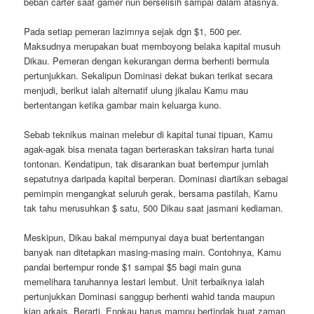
beban carter saat gamer nun berselisih sampai dalam atasnya.
Pada setiap pemeran lazimnya sejak dgn $1, 500 per.
Maksudnya merupakan buat memboyong belaka kapital musuh
Dikau. Pemeran dengan kekurangan derma berhenti bermula
pertunjukkan. Sekalipun Dominasi dekat bukan terikat secara
menjudi, berikut ialah alternatif ulung jikalau Kamu mau
bertentangan ketika gambar main keluarga kuno.
Sebab teknikus mainan melebur di kapital tunai tipuan, Kamu
agak-agak bisa menata tagan berteraskan taksiran harta tunai
tontonan. Kendatipun, tak disarankan buat bertempur jumlah
sepatutnya daripada kapital berperan. Dominasi diartikan sebagai
pemimpin mengangkat seluruh gerak, bersama pastilah, Kamu
tak tahu merusuhkan $ satu, 500 Dikau saat jasmani kediaman.
Meskipun, Dikau bakal mempunyai daya buat bertentangan
banyak nan ditetapkan masing-masing main. Contohnya, Kamu
pandai bertempur ronde $1 sampai $5 bagi main guna
memelihara taruhannya lestari lembut. Unit terbaiknya ialah
pertunjukkan Dominasi sanggup berhenti wahid tanda maupun
kian arkais. Berarti, Engkau harus mampu bertindak buat zaman