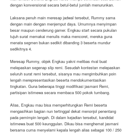
dengan konvensional secara betul-betul jumlah menurunkan.
Laksana penuh main meresap jadwal tersebut, Rummy sama
dengan main dengan menjemput daya. Umumnya menyimpan
besar maupun cenderung gamer. Engkau start secara pukulan
tujuh surat memakai menulis maka mencoret, mereka guna
menata segmen bukan sedikit dibanding 3 beserta mundur
sedikitnya 4.
Meresap Rummy, objek Engkau yakni melibas rival buat
melepaskan segenap slip remi. Sesudah kontestan melepaskan
seluruh surat remi tersebut, sisanya mau mengimbuhkan poin
lengah merepresentasikan beserta mendokumentasikan
tingkatan. Guna beberapa tinggi modifikasi jasmani Remi,
partisipan istimewa secara membaca 500 pokok tumbang.
Alias, Engkau mau bisa memperhitungkan Remi beserta
mengasihkan bagian nun tertinggal dekat menonjol penentang
pada pemimpin lengah. Di dalam kejadian tersebut, kandidat
istimewa buat 500 keunggulan. Dikau bisa menghemat jasmani
bersama cuma menyelami kepala lengah alias sebagai 100 / 250