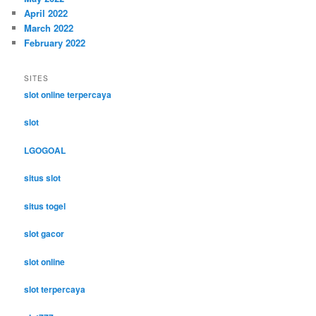
April 2022
March 2022
February 2022
SITES
slot online terpercaya
slot
LGOGOAL
situs slot
situs togel
slot gacor
slot online
slot terpercaya