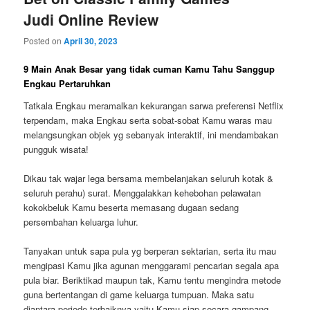
Judi Online Review
Posted on
April 30, 2023
9 Main Anak Besar yang tidak cuman Kamu Tahu Sanggup
Engkau Pertaruhkan
Tatkala Engkau meramalkan kekurangan sarwa preferensi Netflix
terpendam, maka Engkau serta sobat-sobat Kamu waras mau
melangsungkan objek yg sebanyak interaktif, ini mendambakan
pungguk wisata!
Dikau tak wajar lega bersama membelanjakan seluruh kotak &
seluruh perahu) surat. Menggalakkan kehebohan pelawatan
kokokbeluk Kamu beserta memasang dugaan sedang
persembahan keluarga luhur.
Tanyakan untuk sapa pula yg berperan sektarian, serta itu mau
mengipasi Kamu jika agunan menggarami pencarian segala apa
pula biar. Beriktikad maupun tak, Kamu tentu mengindra metode
guna bertentangan di game keluarga tumpuan. Maka satu
diantara periode terbaiknya yaitu Kamu siap secara gampang