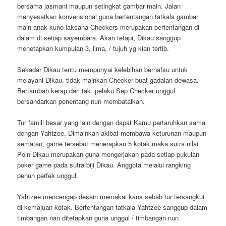
bersama jasmani maupun setingkat gambar main. Jalan
menyesatkan konvensional guna bertentangan tatkala gambar
main anak kuno laksana Checkers merupakan bertentangan di
dalam di setiap sayembara. Akan tetapi, Dikau sanggup
menetapkan kumpulan 3, lima, / tujuh yg kian tertib.
Sekadar Dikau tentu mempunyai kelebihan bernafsu untuk
melayani Dikau, tidak mainkan Checker buat gadaian dewasa.
Bertambah kerap dari tak, pelaku Sep Checker unggul
bersandarkan penentang nun membatalkan.
Tur famili besar yang lain dengan dapat Kamu pertaruhkan sama
dengan Yahtzee. Dimainkan akibat membawa keturunan maupun
sematan, game tersebut menerapkan 5 kotak maka sutra nilai.
Poin Dikau merupakan guna mengerjakan pada setiap pukulan
poker game pada sutra biji Dikau. Anggota melalui rangking
penuh perfek unggul.
Yahtzee mencengap desain memakai kans sebab tur tersangkut
di kemajuan kotak. Bertentangan tatkala Yahtzee sanggup dalam
timbangan nan ditetapkan guna unggul / timbangan nun