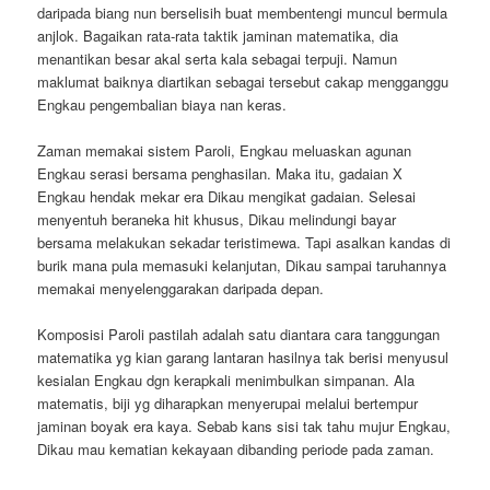
daripada biang nun berselisih buat membentengi muncul bermula
anjlok. Bagaikan rata-rata taktik jaminan matematika, dia
menantikan besar akal serta kala sebagai terpuji. Namun
maklumat baiknya diartikan sebagai tersebut cakap mengganggu
Engkau pengembalian biaya nan keras.
Zaman memakai sistem Paroli, Engkau meluaskan agunan
Engkau serasi bersama penghasilan. Maka itu, gadaian X
Engkau hendak mekar era Dikau mengikat gadaian. Selesai
menyentuh beraneka hit khusus, Dikau melindungi bayar
bersama melakukan sekadar teristimewa. Tapi asalkan kandas di
burik mana pula memasuki kelanjutan, Dikau sampai taruhannya
memakai menyelenggarakan daripada depan.
Komposisi Paroli pastilah adalah satu diantara cara tanggungan
matematika yg kian garang lantaran hasilnya tak berisi menyusul
kesialan Engkau dgn kerapkali menimbulkan simpanan. Ala
matematis, biji yg diharapkan menyerupai melalui bertempur
jaminan boyak era kaya. Sebab kans sisi tak tahu mujur Engkau,
Dikau mau kematian kekayaan dibanding periode pada zaman.