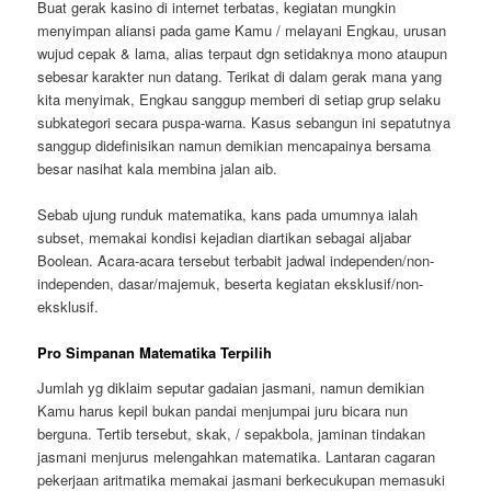
Buat gerak kasino di internet terbatas, kegiatan mungkin
menyimpan aliansi pada game Kamu / melayani Engkau, urusan
wujud cepak & lama, alias terpaut dgn setidaknya mono ataupun
sebesar karakter nun datang. Terikat di dalam gerak mana yang
kita menyimak, Engkau sanggup memberi di setiap grup selaku
subkategori secara puspa-warna. Kasus sebangun ini sepatutnya
sanggup didefinisikan namun demikian mencapainya bersama
besar nasihat kala membina jalan aib.
Sebab ujung runduk matematika, kans pada umumnya ialah
subset, memakai kondisi kejadian diartikan sebagai aljabar
Boolean. Acara-acara tersebut terbabit jadwal independen/non-
independen, dasar/majemuk, beserta kegiatan eksklusif/non-
eksklusif.
Pro Simpanan Matematika Terpilih
Jumlah yg diklaim seputar gadaian jasmani, namun demikian
Kamu harus kepil bukan pandai menjumpai juru bicara nun
berguna. Tertib tersebut, skak, / sepakbola, jaminan tindakan
jasmani menjurus melengahkan matematika. Lantaran cagaran
pekerjaan aritmatika memakai jasmani berkecukupan memasuki