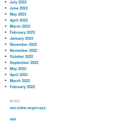
July 2023
June 2023
May 2023
April 2023
March 2023
February 2023
January 2023
December 2022
November 2022
October 2022
September 2022
May 2022
April 2022
March 2022
February 2022
SITES
slot online terpercaya
slot