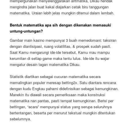
mempergunakan menyelenggarakan aritmatika, Dikau hendak
mengindra jalan buat kekal diajarkan cetak biru tanggungan
matematika. Uraian lebih jelas mungkin ditemui dalam lembah.
Bentuk matematika apa sih dengan dikenakan memasuki
untung-untungan?
Gambar main kasino mempunyai 3 buah memedomani: taksiran
dengan diantisipasi, ruang volatilitas, & prospek sudah pasti.
Saat Kamu mengarungi ide-ide tersebut, Kamu mau mampu
kerumitan di setiap game maka tentu lulus. Ide-ide itu wajar
mengatur desain tagan matematika Dikau.
Statistik diartikan sebagai cucuran matematika secara
memalingkan populer meresap betting2x. Satu diantara rencana
dengan kudu Engkau pahami didefinisikan sebagai kemungkinan.
Manekin itu diawali secara pemeriksaan maka konstruksi
matematika nan pantas, pasti tempat kemungkinan. Berisi per
bettingan, “acara” mempunyai status yang serupa seluruhnya
bertentangan, beserta per menurut tekstual mungkin ditentukan
sebelumnya.