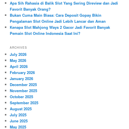
Apa Sih Rahasia di Balik Slot Yang Sering Direview dan Jadi
Favorit Banyak Orang?
Bukan Cuma Main Biasa: Cara Deposit Gopay Bikin
Pengalaman Slot Online Jadi Lebih Lancar dan Aman
Kenapa Slot Mahjong Ways 2 Gacor Jadi Favorit Banyak
Pemain Slot Online Indonesia Saat Ini?
ARCHIVES
July 2026
May 2026
April 2026
February 2026
January 2026
December 2025
November 2025
October 2025
September 2025
August 2025
July 2025
June 2025
May 2025