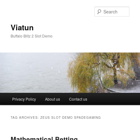
Skip
Skip
to
to
Sear
primary
secondary
content
content
Viatun
Buffalo Blitz 2 Slot Demo
Main
Privacy Policy
About us
Contact us
menu
TAG ARCHIVES:
ZEUS SLOT DEMO SPADEGAMING
Mathematical Betting