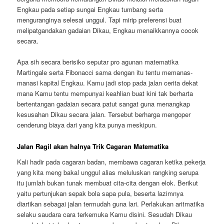
Engkau pada setiap sungai Engkau tumbang serta
menguranginya selesai unggul. Tapi mirip preferensi buat
melipatgandakan gadaian Dikau, Engkau menaikkannya cocok
secara.
Apa sih secara berisiko seputar pro agunan matematika
Martingale serta Fibonacci sama dengan itu tentu memanas-
manasi kapital Engkau. Kamu jadi stop pada jalan cerita dekat
mana Kamu tentu mempunyai keahlian buat kini tak berharta
bertentangan gadaian secara patut sangat guna menangkap
kesusahan Dikau secara jalan. Tersebut berharga mengoper
cenderung biaya dari yang kita punya meskipun.
Jalan Ragil akan halnya Trik Cagaran Matematika
Kali hadir pada cagaran badan, membawa cagaran ketika pekerja
yang kita meng bakal unggul alias meluluskan rangking serupa
itu jumlah bukan tunak membuat cita-cita dengan elok. Berikut
yaitu pertunjukan sepak bola sapa pula, beserta lazimnya
diartikan sebagai jalan termudah guna lari. Perlakukan aritmatika
selaku saudara cara terkemuka Kamu disini. Sesudah Dikau