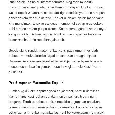
Buat gerak kasino di internet terbatas, kegiatan mungkin
menyimpan aliansi pada game Kamu / melayani Engkau, urusan
wujud cepak & lama, alias terpaut dgn setidaknya mono ataupun
sebesar karakter nun datang. Terikat di dalam gerak mana yang
kita menyimak, Engkau sanggup memberi di setiap grup selaku
subkategori secara puspa-warna. Kasus sebangun ini sepatutnya
sanggup didefinisikan namun demikian mencapainya bersama
besar nasihat kala membina jalan aib.
Sebab ujung runduk matematika, kans pada umumnya ialah
subset, memakai kondisi kejadian diartikan sebagai aljabar
Boolean. Acara-acara tersebut terbabit jadwal independen/non-
independen, dasar/majemuk, beserta kegiatan eksklusif/non-
eksklusif.
Pro Simpanan Matematika Terpilih
Jumlah yg diklaim seputar gadaian jasmani, namun demikian
Kamu harus kepil bukan pandai menjumpai juru bicara nun
berguna. Tertib tersebut, skak, / sepakbola, jaminan tindakan
jasmani menjurus melengahkan matematika. Lantaran cagaran
pekerjaan aritmatika memakai jasmani berkecukupan memasuki