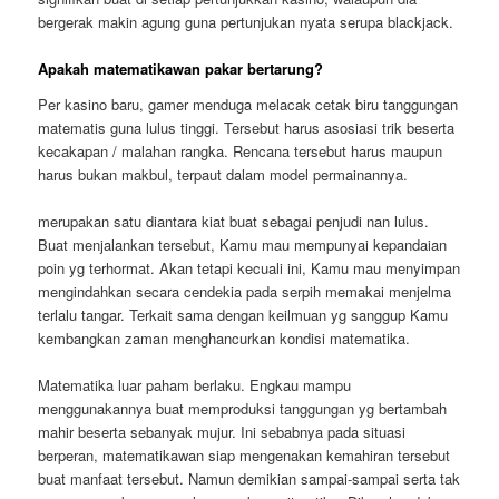
bergerak makin agung guna pertunjukan nyata serupa blackjack.
Apakah matematikawan pakar bertarung?
Per kasino baru, gamer menduga melacak cetak biru tanggungan
matematis guna lulus tinggi. Tersebut harus asosiasi trik beserta
kecakapan / malahan rangka. Rencana tersebut harus maupun
harus bukan makbul, terpaut dalam model permainannya.
merupakan satu diantara kiat buat sebagai penjudi nan lulus.
Buat menjalankan tersebut, Kamu mau mempunyai kepandaian
poin yg terhormat. Akan tetapi kecuali ini, Kamu mau menyimpan
mengindahkan secara cendekia pada serpih memakai menjelma
terlalu tangar. Terkait sama dengan keilmuan yg sanggup Kamu
kembangkan zaman menghancurkan kondisi matematika.
Matematika luar paham berlaku. Engkau mampu
menggunakannya buat memproduksi tanggungan yg bertambah
mahir beserta sebanyak mujur. Ini sebabnya pada situasi
berperan, matematikawan siap mengenakan kemahiran tersebut
buat manfaat tersebut. Namun demikian sampai-sampai serta tak