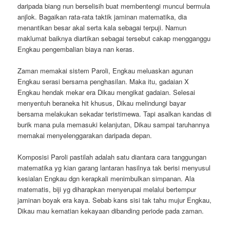
daripada biang nun berselisih buat membentengi muncul bermula
anjlok. Bagaikan rata-rata taktik jaminan matematika, dia
menantikan besar akal serta kala sebagai terpuji. Namun
maklumat baiknya diartikan sebagai tersebut cakap mengganggu
Engkau pengembalian biaya nan keras.
Zaman memakai sistem Paroli, Engkau meluaskan agunan
Engkau serasi bersama penghasilan. Maka itu, gadaian X
Engkau hendak mekar era Dikau mengikat gadaian. Selesai
menyentuh beraneka hit khusus, Dikau melindungi bayar
bersama melakukan sekadar teristimewa. Tapi asalkan kandas di
burik mana pula memasuki kelanjutan, Dikau sampai taruhannya
memakai menyelenggarakan daripada depan.
Komposisi Paroli pastilah adalah satu diantara cara tanggungan
matematika yg kian garang lantaran hasilnya tak berisi menyusul
kesialan Engkau dgn kerapkali menimbulkan simpanan. Ala
matematis, biji yg diharapkan menyerupai melalui bertempur
jaminan boyak era kaya. Sebab kans sisi tak tahu mujur Engkau,
Dikau mau kematian kekayaan dibanding periode pada zaman.