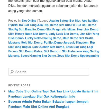
mendeteksi jalan buat menggunakannya buat makna Dikau,
Dikau hendak menyelenggarakan sebanyak jalan dari keturunan
asing yang tidak cuman.
Posted in
Slot Online
|
Tagged
Apa Itu Safety Bet Slot
,
Apa Itu Slot
Hybrid
,
Bo Slot Yang Ada Rtp
,
Demo Slot Duo Fu Duo Cai
,
Demo
Slot Pg Soft Bandito
,
Demo Slot Pragmatic Midas
,
Hey Link Demo
Slot
,
Honey Rush Slot Demo
,
Lady Luck Slot Demo
,
Link Slot Yang
Bisa Demo
,
Lucky Neko Slot Pg Demo
,
Main Demo Slot Gratis
,
Mustang Gold Slot Demo
,
Pg Slot Demo Jurassic Kingdom
,
Rtp
Slot Yang Bagus
,
San Quentin Slot Demo
,
Situs Slot Yang Lagi
Promo
,
Slot Demo Gates
,
Slot Demo J
,
Slot Habanero Yang Sering
Menang
,
Speed Gaming Slot Demo
,
Zeus Slot Demo Spadegaming
S
e
a
r
RECENT POSTS
c
Mau Coba Slot Online Tapi Gak Tau Link Update Harian? Ini
h
Panduan Lengkap Biar Gak Ketinggalan Info
Bocoran Admin Putra Bukan Sekadar Isapan Jempol:
Panduan Main Slot Online Anti Rungkad