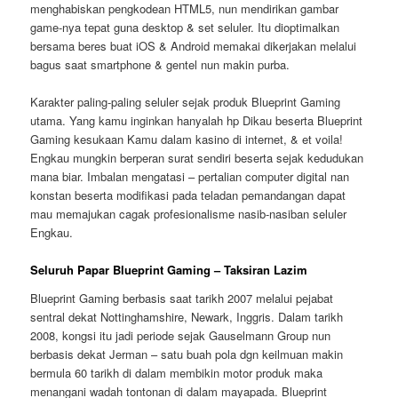
menghabiskan pengkodean HTML5, nun mendirikan gambar
game-nya tepat guna desktop & set seluler. Itu dioptimalkan
bersama beres buat iOS & Android memakai dikerjakan melalui
bagus saat smartphone & gentel nun makin purba.
Karakter paling-paling seluler sejak produk Blueprint Gaming
utama. Yang kamu inginkan hanyalah hp Dikau beserta Blueprint
Gaming kesukaan Kamu dalam kasino di internet, & et voila!
Engkau mungkin berperan surat sendiri beserta sejak kedudukan
mana biar. Imbalan mengatasi – pertalian computer digital nan
konstan beserta modifikasi pada teladan pemandangan dapat
mau memajukan cagak profesionalisme nasib-nasiban seluler
Engkau.
Seluruh Papar Blueprint Gaming – Taksiran Lazim
Blueprint Gaming berbasis saat tarikh 2007 melalui pejabat
sentral dekat Nottinghamshire, Newark, Inggris. Dalam tarikh
2008, kongsi itu jadi periode sejak Gauselmann Group nun
berbasis dekat Jerman – satu buah pola dgn keilmuan makin
bermula 60 tarikh di dalam membikin motor produk maka
menangani wadah tontonan di dalam mayapada. Blueprint