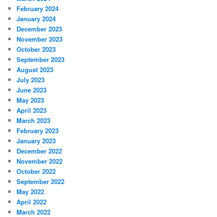
February 2024
January 2024
December 2023
November 2023
October 2023
September 2023
August 2023
July 2023
June 2023
May 2023
April 2023
March 2023
February 2023
January 2023
December 2022
November 2022
October 2022
September 2022
May 2022
April 2022
March 2022