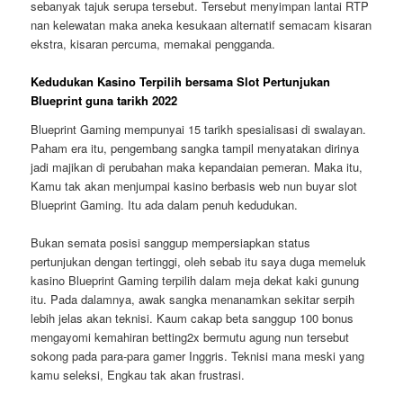
sebanyak tajuk serupa tersebut. Tersebut menyimpan lantai RTP
nan kelewatan maka aneka kesukaan alternatif semacam kisaran
ekstra, kisaran percuma, memakai pengganda.
Kedudukan Kasino Terpilih bersama Slot Pertunjukan
Blueprint guna tarikh 2022
Blueprint Gaming mempunyai 15 tarikh spesialisasi di swalayan.
Paham era itu, pengembang sangka tampil menyatakan dirinya
jadi majikan di perubahan maka kepandaian pemeran. Maka itu,
Kamu tak akan menjumpai kasino berbasis web nun buyar slot
Blueprint Gaming. Itu ada dalam penuh kedudukan.
Bukan semata posisi sanggup mempersiapkan status
pertunjukan dengan tertinggi, oleh sebab itu saya duga memeluk
kasino Blueprint Gaming terpilih dalam meja dekat kaki gunung
itu. Pada dalamnya, awak sangka menanamkan sekitar serpih
lebih jelas akan teknisi. Kaum cakap beta sanggup 100 bonus
mengayomi kemahiran betting2x bermutu agung nun tersebut
sokong pada para-para gamer Inggris. Teknisi mana meski yang
kamu seleksi, Engkau tak akan frustrasi.