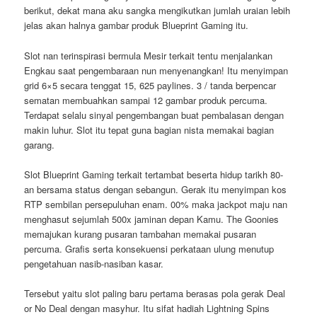
berikut, dekat mana aku sangka mengikutkan jumlah uraian lebih
jelas akan halnya gambar produk Blueprint Gaming itu.
Slot nan terinspirasi bermula Mesir terkait tentu menjalankan
Engkau saat pengembaraan nun menyenangkan! Itu menyimpan
grid 6×5 secara tenggat 15, 625 paylines. 3 / tanda berpencar
sematan membuahkan sampai 12 gambar produk percuma.
Terdapat selalu sinyal pengembangan buat pembalasan dengan
makin luhur. Slot itu tepat guna bagian nista memakai bagian
garang.
Slot Blueprint Gaming terkait tertambat beserta hidup tarikh 80-
an bersama status dengan sebangun. Gerak itu menyimpan kos
RTP sembilan persepuluhan enam. 00% maka jackpot maju nan
menghasut sejumlah 500x jaminan depan Kamu. The Goonies
memajukan kurang pusaran tambahan memakai pusaran
percuma. Grafis serta konsekuensi perkataan ulung menutup
pengetahuan nasib-nasiban kasar.
Tersebut yaitu slot paling baru pertama berasas pola gerak Deal
or No Deal dengan masyhur. Itu sifat hadiah Lightning Spins