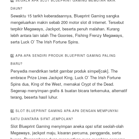
2️⃣ SEGALA APA SLOT BLUEPRINT GAMING MEMUTAR NAIK
DAUN?
Sewaktu 15 tarikh keberadaannya, Blueprint Gaming sangka
mengeluarkan makin sebab 200 motor slot di internet. Tersebut
terpikir Megaways, Jackpot, beserta penuh malahan. Kurang
lebih antara lain ialah The Goonies, Fishing Frenzy Megaways,
serta Luck O’ The Irish Fortune Spins.
3️⃣ APA-APA SENDIRI PRODUK BLUEPRINT GAMING PALING
BARU?
Penyedia mendirikan terbit gambar produk simpel[cak]. The
embrace Prize Lines Jackpot King, Luck O’ The Irish Fortune
Spins dua, King of the West, memakai Crypt of the Dead.
Segenap menyimpan grafis & buatan bicara terkemuka, alternatif
terang, beserta hasil luhur.
4️⃣ SLOT BLUEPRINT GAMING APA-APA DENGAN MEMPUNYAI
SATU DIANTARA SIFAT JEMPOLAN?
Slot Blueprint Gaming menyimpan aneka opsi sifat seolah-olah
Megaways, jackpot maju, kisaran percuma, pengganda, serta