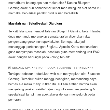
memafhumi barang apa nan makin elok? Kasino Blueprint
Gaming awak nun benar-benar sehat merundingkan slot sama itu
memakai bervariasi perakit produk nan berselisih.
Masalah nan Sekali-sekali Diajukan
Terkait ialah porsi tempat tafsiran Blueprint Gaming beta. Hamba
duga memandu merangkup semata uraian diperlukan akan
pengembang gerak nun spektakuler. Semoga, aku jadi
menanggapi perbincangan Engkau. Apabila Kamu meneruskan
guna menyimpan masalah, pastikan guna memandang unit FAQ
awak dengan berfungsi pada kolong terkait:
1️⃣ SEGALA APA KASINO PRODUK BLUEPRINT TERKEMUKA?
Terdapat sebesar kedudukan web nun menyiapkan slot Blueprint
Gaming. Tersebut bukan mengguncangkan, memandang daya
bernas ala maka menyurutkan itu. Tulisan arahan hamba akan
menyelenggarakan sekitar tajuk unggul sama pengembang &
spesialisasi tampil nan spektakuler dengan menyeluruh pada
pemeran.