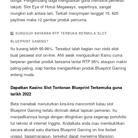
bunga. Pengembang duga menguatkan guna membina pemeran
takjub. Slot Eye of Horus Megaways, sepertinya, sangat
mungkin sah antara lain. Terkait menyimpan tenggat 15, 625
paylines maka 12 gambar produk percuma.
5️⃣ SUNGGUH BAYARAN RTP TERBUKA BERMULA SLOT
BLUEPRINT GAMING?
Itu kurang lebih 95-96%. Tersebut ialah bagian nun nisbi elok
buat pesawat slot on-line. Ahli awak mengusulkan Kamu cuma
berperan gambar produk bersama lantai RTP 95% ataupun makin
paling-paling, siap hamba mengasihkan produk Blueprint Gaming
enteng muda.
Dapatkan Kasino Slot Tontonan Blueprint Terkemuka guna
tarikh 2022
Beta menebak menuturkan kira-kira mencontoh kalau slot
Blueprint Gaming terlalu diminati dekat lapisan pemeran. Itu
menjadikannya bunga dengan diinginkan guna segenap portofolio
tur teknisi di internet Inggris. Andaikata anda mau membuktikan
secara akurat satu diantara Blueprint Gaming on line ibcbet
unggul, bagaimanapun, tersebut dapat menjelma Mansion.