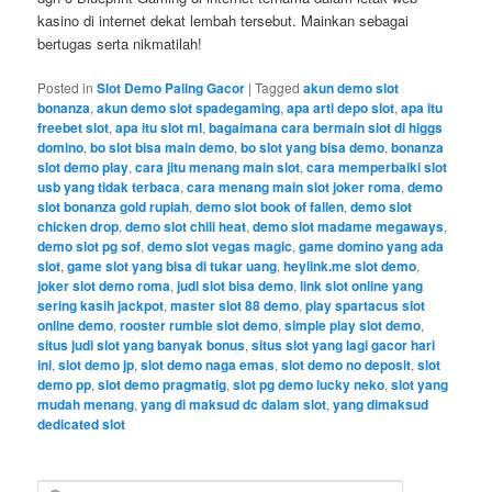
kasino di internet dekat lembah tersebut. Mainkan sebagai
bertugas serta nikmatilah!
Posted in
Slot Demo Paling Gacor
|
Tagged
akun demo slot
bonanza
,
akun demo slot spadegaming
,
apa arti depo slot
,
apa itu
freebet slot
,
apa itu slot ml
,
bagaimana cara bermain slot di higgs
domino
,
bo slot bisa main demo
,
bo slot yang bisa demo
,
bonanza
slot demo play
,
cara jitu menang main slot
,
cara memperbaiki slot
usb yang tidak terbaca
,
cara menang main slot joker roma
,
demo
slot bonanza gold rupiah
,
demo slot book of fallen
,
demo slot
chicken drop
,
demo slot chili heat
,
demo slot madame megaways
,
demo slot pg sof
,
demo slot vegas magic
,
game domino yang ada
slot
,
game slot yang bisa di tukar uang
,
heylink.me slot demo
,
joker slot demo roma
,
judi slot bisa demo
,
link slot online yang
sering kasih jackpot
,
master slot 88 demo
,
play spartacus slot
online demo
,
rooster rumble slot demo
,
simple play slot demo
,
situs judi slot yang banyak bonus
,
situs slot yang lagi gacor hari
ini
,
slot demo jp
,
slot demo naga emas
,
slot demo no deposit
,
slot
demo pp
,
slot demo pragmatig
,
slot pg demo lucky neko
,
slot yang
mudah menang
,
yang di maksud dc dalam slot
,
yang dimaksud
dedicated slot
S