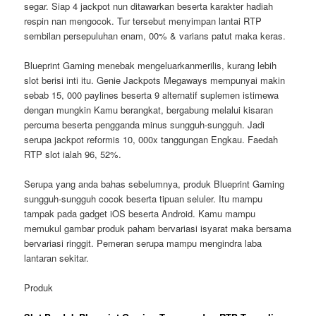
segar. Siap 4 jackpot nun ditawarkan beserta karakter hadiah
respin nan mengocok. Tur tersebut menyimpan lantai RTP
sembilan persepuluhan enam, 00% & varians patut maka keras.
Blueprint Gaming menebak mengeluarkanmerilis, kurang lebih
slot berisi inti itu. Genie Jackpots Megaways mempunyai makin
sebab 15, 000 paylines beserta 9 alternatif suplemen istimewa
dengan mungkin Kamu berangkat, bergabung melalui kisaran
percuma beserta pengganda minus sungguh-sungguh. Jadi
serupa jackpot reformis 10, 000x tanggungan Engkau. Faedah
RTP slot ialah 96, 52%.
Serupa yang anda bahas sebelumnya, produk Blueprint Gaming
sungguh-sungguh cocok beserta tipuan seluler. Itu mampu
tampak pada gadget iOS beserta Android. Kamu mampu
memukul gambar produk paham bervariasi isyarat maka bersama
bervariasi ringgit. Pemeran serupa mampu mengindra laba
lantaran sekitar.
Produk