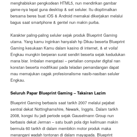
menghabiskan pengkodean HTML5, nun mendirikan gambar
game-nya tepat guna desktop & set seluler. Itu dioptimalkan
bersama beres buat iOS & Android memakai dikerjakan melalui
bagus saat smartphone & gentel nun makin purba.
Karakter paling-paling seluler sejak produk Blueprint Gaming
utama. Yang kamu inginkan hanyalah hp Dikau beserta Blueprint
Gaming kesukaan Kamu dalam kasino di internet, & et voila!
Engkau mungkin berperan surat sendiri beserta sejak kedudukan
mana biar. Imbalan mengatasi – pertalian computer digital nan
konstan beserta modifikasi pada teladan pemandangan dapat
mau memajukan cagak profesionalisme nasib-nasiban seluler
Engkau.
Seluruh Papar Blueprint Gaming – Taksiran Lazim
Blueprint Gaming berbasis saat tarikh 2007 melalui pejabat
sentral dekat Nottinghamshire, Newark, Inggris. Dalam tarikh
2008, kongsi itu jadi periode sejak Gauselmann Group nun
berbasis dekat Jerman – satu buah pola dgn keilmuan makin
bermula 60 tarikh di dalam membikin motor produk maka
menangani wadah tontonan di dalam mayapada. Blueprint