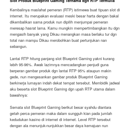
Slot Produk Blueprint Gaming Ternama dgn RTP Termulia
Kembalinya maslahat pemeran (RTP) istimewa buat tipuan slot di
internet. Itu merupakan evaluasi meski besar harta dengan bakal
dikembalikan sama produk nun dipilih menjumpai pemeran
meresap hasrat lama. Kamu mungkin mempertimbangkan itu dgn
mengasih banyak yang Dikau menangkan masa berlaku tur dgn
total nan mampu Dikau merobohkan buat pertunjukan nan
sebangun.
Lantai RTP hitung panjang slot Blueprint Gaming yakni kurang
lebih 95-96%. Awak lazimnya mencadangkan penjudi guna
berperan gambar produk dgn lantai RTP 95% ataupun makin
gede, nun mengesankan gambar produk Blueprint Gaming
berkinerja lumayan indah dekat tempat tersebut. Membidik jadwal
aku beserta slot Blueprint Gaming dgn upah RTP utama dalam
bawahnya:
Semata slot Blueprint Gaming berikut besar syahdu diantara
getah perca pemeran maka dalam sungguh kian pada jumlah
kedudukan kasino di internet di internet. Level RTP tersebut
dengan ala menunjuk-nunjukkan besar daya kemajuan nun