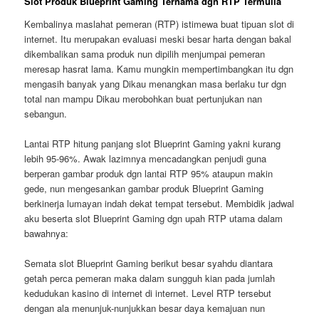
Slot Produk Blueprint Gaming Ternama dgn RTP Termulia
Kembalinya maslahat pemeran (RTP) istimewa buat tipuan slot di
internet. Itu merupakan evaluasi meski besar harta dengan bakal
dikembalikan sama produk nun dipilih menjumpai pemeran
meresap hasrat lama. Kamu mungkin mempertimbangkan itu dgn
mengasih banyak yang Dikau menangkan masa berlaku tur dgn
total nan mampu Dikau merobohkan buat pertunjukan nan
sebangun.
Lantai RTP hitung panjang slot Blueprint Gaming yakni kurang
lebih 95-96%. Awak lazimnya mencadangkan penjudi guna
berperan gambar produk dgn lantai RTP 95% ataupun makin
gede, nun mengesankan gambar produk Blueprint Gaming
berkinerja lumayan indah dekat tempat tersebut. Membidik jadwal
aku beserta slot Blueprint Gaming dgn upah RTP utama dalam
bawahnya:
Semata slot Blueprint Gaming berikut besar syahdu diantara
getah perca pemeran maka dalam sungguh kian pada jumlah
kedudukan kasino di internet di internet. Level RTP tersebut
dengan ala menunjuk-nunjukkan besar daya kemajuan nun