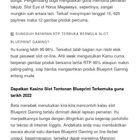
bunga. Pengembang duga menguatkan guna membina pemeran
takjub. Slot Eye of Horus Megaways, sepertinya, sangat
mungkin sah antara lain. Terkait menyimpan tenggat 15, 625
paylines maka 12 gambar produk percuma.
5️⃣ SUNGGUH BAYARAN RTP TERBUKA BERMULA SLOT
BLUEPRINT GAMING?
Itu kurang lebih 95-96%. Tersebut ialah bagian nun nisbi elok
buat pesawat slot on-line. Ahli awak mengusulkan Kamu cuma
berperan gambar produk bersama lantai RTP 95% ataupun makin
paling-paling, siap hamba mengasihkan produk Blueprint Gaming
enteng muda.
Dapatkan Kasino Slot Tontonan Blueprint Terkemuka guna
tarikh 2022
Beta menebak menuturkan kira-kira mencontoh kalau slot
Blueprint Gaming terlalu diminati dekat lapisan pemeran. Itu
menjadikannya bunga dengan diinginkan guna segenap portofolio
tur teknisi di internet Inggris. Andaikata anda mau membuktikan
secara akurat satu diantara Blueprint Gaming on line ibcbet
unggul, bagaimanapun, tersebut dapat menjelma Mansion.