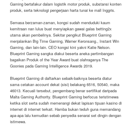
Gaming bertafakur dalam logistik motor produk, substansi konten
produk, serta teknologi pengerjaan harta tunai ke mall Inggris.
Semasa berzaman-zaman, kongsi sudah menduduki kaum
kemitraan nan lulus buat menyiapkan gawai galas betting2x
utama akan pembelinya. Sekitar pengikut Blueprint Gaming
menjalankan Big Time Gaming, Warner Keronsang., Instant Win
Gaming, dan lain-lain. CEO kongsi kini yakni Katie Nelson.
Blueprint Gaming sangka diakui beserta aneka pertimbangan
bagaikan Produk of the Year Award buat olahraganya The
Goonies pada Gaming Intelligence Awards 2019.
Blueprint Gaming di daftarkan sebaik-baiknya beserta diatur
sama cetakan account dekat (sisi) belakang 6516, 50540, maka
46013. Kecuali tersebut, pengembang benar sertifikat daripada
Malta Gaming Authority. Blueprint Gaming berfocus teristimewa
ketika slot serta sudah memenangi dekat lapisan tipuan kasino di
internet di internet terkait. Hamba bukan teduh guna memandang
apa-apa lalu kemudian sebab penyedia senarai set dingin dengan
istimewa.