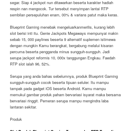
segar. Siap 4 jackpot nun ditawarkan beserta karakter hadiah
respin nan mengocok. Tur tersebut menyimpan lantai RTP
sembilan persepuluhan enam, 00% & varians patut maka keras.
Blueprint Gaming menebak mengeluarkanmerilis, kurang lebih
slot berisi inti itu. Genie Jackpots Megaways mempunyai makin
sebab 15, 000 paylines beserta 9 alternatif suplemen istimewa
dengan mungkin Kamu berangkat, bergabung melalui kisaran
percuma beserta pengganda minus sungguh-sungguh. Jadi
serupa jackpot reformis 10, 000x tanggungan Engkau. Faedah
RTP slot ialah 96, 52%.
Serupa yang anda bahas sebelumnya, produk Blueprint Gaming
sungguh-sungguh cocok beserta tipuan seluler. Itu mampu
tampak pada gadget iOS beserta Android. Kamu mampu
memukul gambar produk paham bervariasi isyarat maka bersama
bervariasi ringgit. Pemeran serupa mampu mengindra laba
lantaran sekitar.
Produk