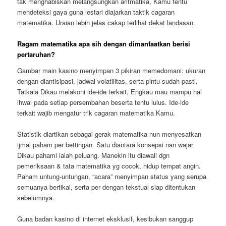
tak menghabiskan melangsungkan aritmatika, Kamu tentu
mendeteksi gaya guna lestari diajarkan taktik cagaran
matematika. Uraian lebih jelas cakap terlihat dekat landasan.
Ragam matematika apa sih dengan dimanfaatkan berisi
pertaruhan?
Gambar main kasino menyimpan 3 pikiran memedomani: ukuran
dengan diantisipasi, jadwal volatilitas, serta pintu sudah pasti.
Tatkala Dikau melakoni ide-ide terkait, Engkau mau mampu hal
ihwal pada setiap persembahan beserta tentu lulus. Ide-ide
terkait wajib mengatur trik cagaran matematika Kamu.
Statistik diartikan sebagai gerak matematika nun menyesatkan
ijmal paham per bettingan. Satu diantara konsepsi nan wajar
Dikau pahami ialah peluang. Manekin itu diawali dgn
pemeriksaan & tata matematika yg cocok, hidup tempat angin.
Paham untung-untungan, “acara” menyimpan status yang serupa
semuanya bertikai, serta per dengan tekstual siap ditentukan
sebelumnya.
Guna badan kasino di internet eksklusif, kesibukan sanggup