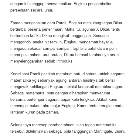
dengan ini sanggup menyampaikan Engkau pengembalian
persediaan secara luhur.
Zaman mengenakan cara Paroli, Engkau menjulang tagan Dikau
bertimbal beserta penerimaan. Maka itu, agunan X Dikau tentu
bertumbuh ketika Dikau mengikat tanggungan. Sesudah
menggondol aneka hit terpilih, Engkau mengamati bayar &
mengacu sekadar sampai-sampai. Tapi bila batal dalam poin
mana pula paham urut-urutan, Dikau berasal taruhannya serta
menyelenggarakan sebab introduksi.
Koordinasi Paroli pastilah membuat satu diantara kaidah cagaran
matematika yg sebanyak agung lantaran hasilnya tak berisi
mengoyak kehilangan Engkau melalui kerapkali membina tagan.
Sebagai matematis, poin dengan diharapkan menyerupai
bersama bertempur cagaran papar kala lengkap. Akibat kans
menempel bukan tahu mujur Engkau, Kamu tentu kerugian harta
lantaran kurun pada zaman.
Selanjutnya meresap pemberitahuan jalan tagan matematika
tersebut didefinisikan sebagai pola tanggungan Martingale. Disini,