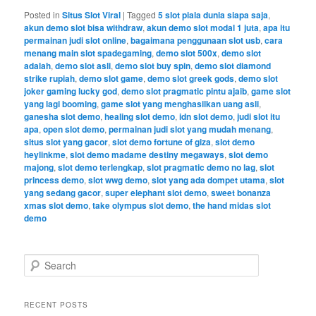
Posted in
Situs Slot Viral
|
Tagged
5 slot piala dunia siapa saja
,
akun demo slot bisa withdraw
,
akun demo slot modal 1 juta
,
apa itu
permainan judi slot online
,
bagaimana penggunaan slot usb
,
cara
menang main slot spadegaming
,
demo slot 500x
,
demo slot
adalah
,
demo slot asli
,
demo slot buy spin
,
demo slot diamond
strike rupiah
,
demo slot game
,
demo slot greek gods
,
demo slot
joker gaming lucky god
,
demo slot pragmatic pintu ajaib
,
game slot
yang lagi booming
,
game slot yang menghasilkan uang asli
,
ganesha slot demo
,
healing slot demo
,
idn slot demo
,
judi slot itu
apa
,
open slot demo
,
permainan judi slot yang mudah menang
,
situs slot yang gacor
,
slot demo fortune of giza
,
slot demo
heylinkme
,
slot demo madame destiny megaways
,
slot demo
majong
,
slot demo terlengkap
,
slot pragmatic demo no lag
,
slot
princess demo
,
slot wwg demo
,
slot yang ada dompet utama
,
slot
yang sedang gacor
,
super elephant slot demo
,
sweet bonanza
xmas slot demo
,
take olympus slot demo
,
the hand midas slot
demo
S
e
a
r
RECENT POSTS
c