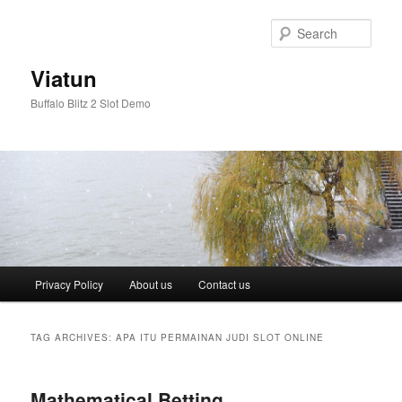
Skip
Skip
to
to
Sear
primary
secondary
content
content
Viatun
Buffalo Blitz 2 Slot Demo
Main
Privacy Policy
About us
Contact us
menu
TAG ARCHIVES:
APA ITU PERMAINAN JUDI SLOT ONLINE
Mathematical Betting