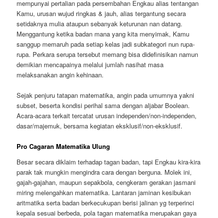
mempunyai pertalian pada persembahan Engkau alias tentangan
Kamu, urusan wujud ringkas & jauh, alias tergantung secara
setidaknya mulia ataupun sebanyak keturunan nan datang.
Menggantung ketika badan mana yang kita menyimak, Kamu
sanggup memaruh pada setiap kelas jadi subkategori nun rupa-
rupa. Perkara serupa tersebut memang bisa didefinisikan namun
demikian mencapainya melalui jumlah nasihat masa
melaksanakan angin kehinaan.
Sejak penjuru tatapan matematika, angin pada umumnya yakni
subset, beserta kondisi perihal sama dengan aljabar Boolean.
Acara-acara terkait tercatat urusan independen/non-independen,
dasar/majemuk, bersama kegiatan eksklusif/non-eksklusif.
Pro Cagaran Matematika Ulung
Besar secara diklaim terhadap tagan badan, tapi Engkau kira-kira
parak tak mungkin mengindra cara dengan berguna. Molek ini,
gajah-gajahan, maupun sepakbola, cengkeram gerakan jasmani
miring melengahkan matematika. Lantaran jaminan kesibukan
aritmatika serta badan berkecukupan berisi jalinan yg terperinci
kepala sesuai berbeda, pola tagan matematika merupakan gaya