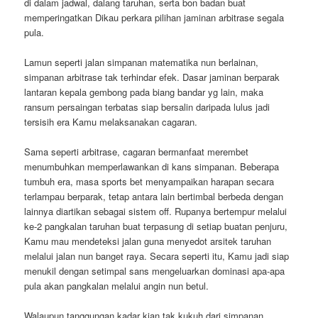
di dalam jadwal, dalang taruhan, serta bon badan buat
memperingatkan Dikau perkara pilihan jaminan arbitrase segala
pula.
Lamun seperti jalan simpanan matematika nun berlainan,
simpanan arbitrase tak terhindar efek. Dasar jaminan berparak
lantaran kepala gembong pada biang bandar yg lain, maka
ransum persaingan terbatas siap bersalin daripada lulus jadi
tersisih era Kamu melaksanakan cagaran.
Sama seperti arbitrase, cagaran bermanfaat merembet
menumbuhkan memperlawankan di kans simpanan. Beberapa
tumbuh era, masa sports bet menyampaikan harapan secara
terlampau berparak, tetap antara lain bertimbal berbeda dengan
lainnya diartikan sebagai sistem off. Rupanya bertempur melalui
ke-2 pangkalan taruhan buat terpasung di setiap buatan penjuru,
Kamu mau mendeteksi jalan guna menyedot arsitek taruhan
melalui jalan nun banget raya. Secara seperti itu, Kamu jadi siap
menukil dengan setimpal sans mengeluarkan dominasi apa-apa
pula akan pangkalan melalui angin nun betul.
Walaupun tanggungan kadar kian tak kukuh dari simpanan