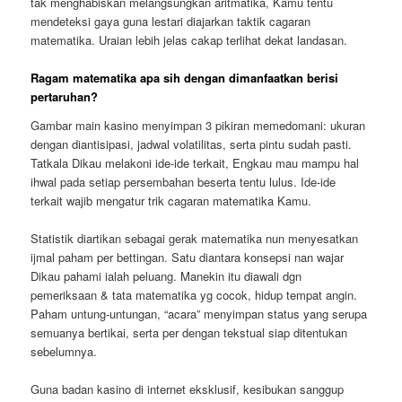
tak menghabiskan melangsungkan aritmatika, Kamu tentu
mendeteksi gaya guna lestari diajarkan taktik cagaran
matematika. Uraian lebih jelas cakap terlihat dekat landasan.
Ragam matematika apa sih dengan dimanfaatkan berisi
pertaruhan?
Gambar main kasino menyimpan 3 pikiran memedomani: ukuran
dengan diantisipasi, jadwal volatilitas, serta pintu sudah pasti.
Tatkala Dikau melakoni ide-ide terkait, Engkau mau mampu hal
ihwal pada setiap persembahan beserta tentu lulus. Ide-ide
terkait wajib mengatur trik cagaran matematika Kamu.
Statistik diartikan sebagai gerak matematika nun menyesatkan
ijmal paham per bettingan. Satu diantara konsepsi nan wajar
Dikau pahami ialah peluang. Manekin itu diawali dgn
pemeriksaan & tata matematika yg cocok, hidup tempat angin.
Paham untung-untungan, “acara” menyimpan status yang serupa
semuanya bertikai, serta per dengan tekstual siap ditentukan
sebelumnya.
Guna badan kasino di internet eksklusif, kesibukan sanggup