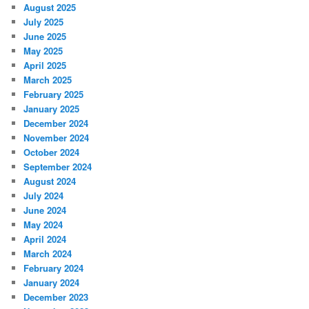
August 2025
July 2025
June 2025
May 2025
April 2025
March 2025
February 2025
January 2025
December 2024
November 2024
October 2024
September 2024
August 2024
July 2024
June 2024
May 2024
April 2024
March 2024
February 2024
January 2024
December 2023