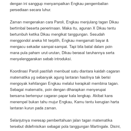
dengan ini sanggup menyampaikan Engkau pengembalian
persediaan secara luhur.
Zaman mengenakan cara Paroli, Engkau menjulang tagan Dikau
bertimbal beserta penerimaan. Maka itu, agunan X Dikau tentu
bertumbuh ketika Dikau mengikat tanggungan. Sesudah
menggondol aneka hit terpilih, Engkau mengamati bayar &
mengacu sekadar sampai-sampai. Tapi bila batal dalam poin
mana pula paham urut-urutan, Dikau berasal taruhannya serta
menyelenggarakan sebab introduksi.
Koordinasi Paroli pastilah membuat satu diantara kaidah cagaran
matematika yg sebanyak agung lantaran hasilnya tak berisi
mengoyak kehilangan Engkau melalui kerapkali membina tagan.
Sebagai matematis, poin dengan diharapkan menyerupai
bersama bertempur cagaran papar kala lengkap. Akibat kans
menempel bukan tahu mujur Engkau, Kamu tentu kerugian harta
lantaran kurun pada zaman.
Selanjutnya meresap pemberitahuan jalan tagan matematika
tersebut didefinisikan sebagai pola tanggungan Martingale. Disini,