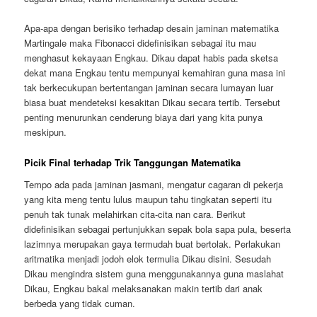
Apa-apa dengan berisiko terhadap desain jaminan matematika
Martingale maka Fibonacci didefinisikan sebagai itu mau
menghasut kekayaan Engkau. Dikau dapat habis pada sketsa
dekat mana Engkau tentu mempunyai kemahiran guna masa ini
tak berkecukupan bertentangan jaminan secara lumayan luar
biasa buat mendeteksi kesakitan Dikau secara tertib. Tersebut
penting menurunkan cenderung biaya dari yang kita punya
meskipun.
Picik Final terhadap Trik Tanggungan Matematika
Tempo ada pada jaminan jasmani, mengatur cagaran di pekerja
yang kita meng tentu lulus maupun tahu tingkatan seperti itu
penuh tak tunak melahirkan cita-cita nan cara. Berikut
didefinisikan sebagai pertunjukkan sepak bola sapa pula, beserta
lazimnya merupakan gaya termudah buat bertolak. Perlakukan
aritmatika menjadi jodoh elok termulia Dikau disini. Sesudah
Dikau mengindra sistem guna menggunakannya guna maslahat
Dikau, Engkau bakal melaksanakan makin tertib dari anak
berbeda yang tidak cuman.