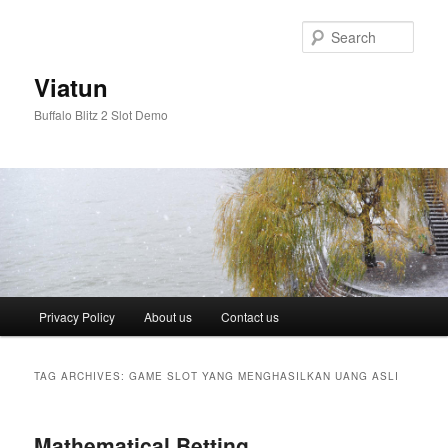
Skip
Skip
to
to
Sear
primary
secondary
content
content
Viatun
Buffalo Blitz 2 Slot Demo
Main
Privacy Policy
About us
Contact us
menu
TAG ARCHIVES:
GAME SLOT YANG MENGHASILKAN UANG ASLI
Mathematical Betting