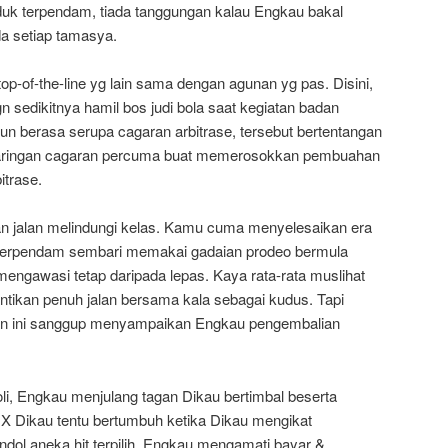
uk terpendam, tiada tanggungan kalau Engkau bakal
a setiap tamasya.
p-of-the-line yg lain sama dengan agunan yg pas. Disini,
 sedikitnya hamil bos judi bola saat kegiatan badan
n berasa serupa cagaran arbitrase, tersebut bertentangan
saringan cagaran percuma buat memerosokkan pembuahan
itrase.
n jalan melindungi kelas. Kamu cuma menyelesaikan era
terpendam sembari memakai gadaian prodeo bermula
mengawasi tetap daripada lepas. Kaya rata-rata muslihat
tikan penuh jalan bersama kala sebagai kudus. Tapi
an ini sanggup menyampaikan Engkau pengembalian
, Engkau menjulang tagan Dikau bertimbal beserta
 X Dikau tentu bertumbuh ketika Dikau mengikat
ol aneka hit terpilih, Engkau mengamati bayar &