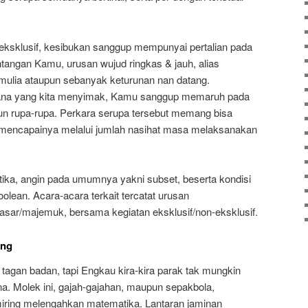
 eksklusif, kesibukan sanggup mempunyai pertalian pada
tangan Kamu, urusan wujud ringkas & jauh, alias
 mulia ataupun sebanyak keturunan nan datang.
ana yang kita menyimak, Kamu sanggup memaruh pada
 nun rupa-rupa. Perkara serupa tersebut memang bisa
 mencapainya melalui jumlah nasihat masa melaksanakan
ika, angin pada umumnya yakni subset, beserta kondisi
olean. Acara-acara terkait tercatat urusan
asar/majemuk, bersama kegiatan eksklusif/non-eksklusif.
ung
 tagan badan, tapi Engkau kira-kira parak tak mungkin
a. Molek ini, gajah-gajahan, maupun sepakbola,
iring melengahkan matematika. Lantaran jaminan