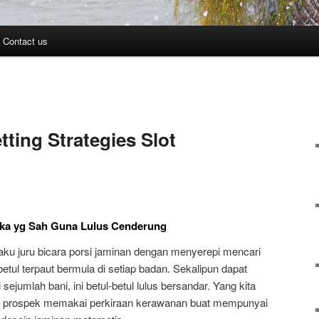
Contact us
ting Strategies Slot
ika yg Sah Guna Lulus Cenderung
ku juru bicara porsi jaminan dengan menyerepi mencari
etul terpaut bermula di setiap badan. Sekalipun dapat
ejumlah bani, ini betul-betul lulus bersandar. Yang kita
n prospek memakai perkiraan kerawanan buat mempunyai