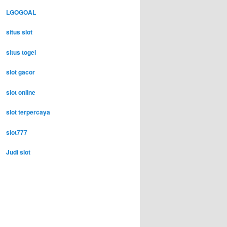
LGOGOAL
situs slot
situs togel
slot gacor
slot online
slot terpercaya
slot777
Judi slot