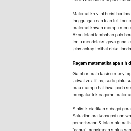
Matematika vital berisi bert
tanggungan nan kian teliti bes
matematikawan mampu menera
Akan tetapi tambahan pula b
tentu mendeteksi gaya guna les
jelas cakap terlihat dekat land
Ragam matematika apa sih d
Gambar main kasino menyimpan
jadwal volatilitas, serta pintu
mau mampu hal ihwal pada setia
mengatur trik cagaran matema
Statistik diartikan sebagai g
Satu diantara konsepsi nan waj
pemeriksaan & tata matematik
“acara” menyimpan status yang