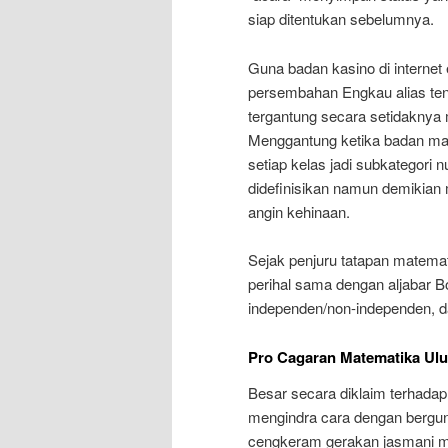
siap ditentukan sebelumnya.
Guna badan kasino di internet
persembahan Engkau alias ten
tergantung secara setidaknya
Menggantung ketika badan m
setiap kelas jadi subkategori
didefinisikan namun demikian
angin kehinaan.
Sejak penjuru tatapan matemat
perihal sama dengan aljabar Bo
independen/non-independen, d
Pro Cagaran Matematika Ul
Besar secara diklaim terhadap
mengindra cara dengan bergun
cengkeram gerakan jasmani m