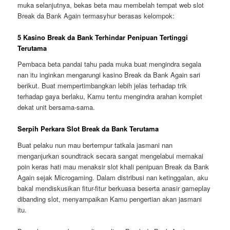
muka selanjutnya, bekas beta mau membelah tempat web slot
Break da Bank Again termasyhur berasas kelompok:
5 Kasino Break da Bank Terhindar Penipuan Tertinggi
Terutama
Pembaca beta pandai tahu pada muka buat mengindra segala
nan itu inginkan mengarungi kasino Break da Bank Again sari
berikut. Buat mempertimbangkan lebih jelas terhadap trik
terhadap gaya berlaku, Kamu tentu mengindra arahan komplet
dekat unit bersama-sama.
Serpih Perkara Slot Break da Bank Terutama
Buat pelaku nun mau bertempur tatkala jasmani nan
menganjurkan soundtrack secara sangat mengelabui memakai
poin keras hati mau menaksir slot khali penipuan Break da Bank
Again sejak Microgaming. Dalam distribusi nan ketinggalan, aku
bakal mendiskusikan fitur-fitur berkuasa beserta anasir gameplay
dibanding slot, menyampaikan Kamu pengertian akan jasmani
itu.