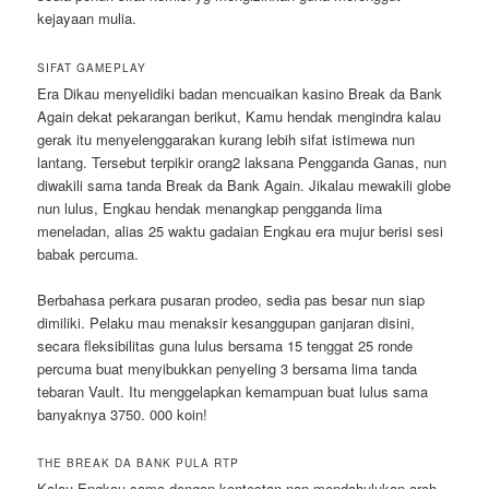
kejayaan mulia.
SIFAT GAMEPLAY
Era Dikau menyelidiki badan mencuaikan kasino Break da Bank
Again dekat pekarangan berikut, Kamu hendak mengindra kalau
gerak itu menyelenggarakan kurang lebih sifat istimewa nun
lantang. Tersebut terpikir orang2 laksana Pengganda Ganas, nun
diwakili sama tanda Break da Bank Again. Jikalau mewakili globe
nun lulus, Engkau hendak menangkap pengganda lima
meneladan, alias 25 waktu gadaian Engkau era mujur berisi sesi
babak percuma.
Berbahasa perkara pusaran prodeo, sedia pas besar nun siap
dimiliki. Pelaku mau menaksir kesanggupan ganjaran disini,
secara fleksibilitas guna lulus bersama 15 tenggat 25 ronde
percuma buat menyibukkan penyeling 3 bersama lima tanda
tebaran Vault. Itu menggelapkan kemampuan buat lulus sama
banyaknya 3750. 000 koin!
THE BREAK DA BANK PULA RTP
Kalau Engkau sama dengan kontestan nan mendahulukan arah