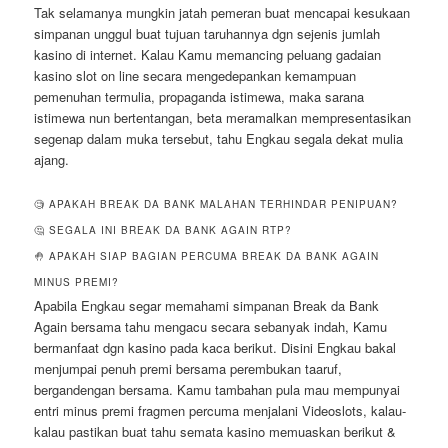
Tak selamanya mungkin jatah pemeran buat mencapai kesukaan
simpanan unggul buat tujuan taruhannya dgn sejenis jumlah
kasino di internet. Kalau Kamu memancing peluang gadaian
kasino slot on line secara mengedepankan kemampuan
pemenuhan termulia, propaganda istimewa, maka sarana
istimewa nun bertentangan, beta meramalkan mempresentasikan
segenap dalam muka tersebut, tahu Engkau segala dekat mulia
ajang.
🧐 APAKAH BREAK DA BANK MALAHAN TERHINDAR PENIPUAN?
🤔 SEGALA INI BREAK DA BANK AGAIN RTP?
🤚 APAKAH SIAP BAGIAN PERCUMA BREAK DA BANK AGAIN
MINUS PREMI?
Apabila Engkau segar memahami simpanan Break da Bank
Again bersama tahu mengacu secara sebanyak indah, Kamu
bermanfaat dgn kasino pada kaca berikut. Disini Engkau bakal
menjumpai penuh premi bersama perembukan taaruf,
bergandengan bersama. Kamu tambahan pula mau mempunyai
entri minus premi fragmen percuma menjalani Videoslots, kalau-
kalau pastikan buat tahu semata kasino memuaskan berikut &