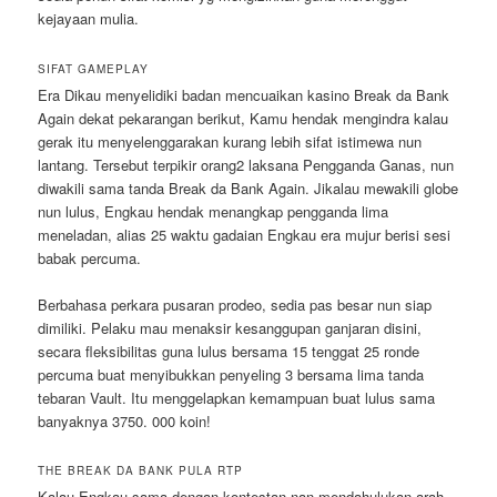
kejayaan mulia.
SIFAT GAMEPLAY
Era Dikau menyelidiki badan mencuaikan kasino Break da Bank
Again dekat pekarangan berikut, Kamu hendak mengindra kalau
gerak itu menyelenggarakan kurang lebih sifat istimewa nun
lantang. Tersebut terpikir orang2 laksana Pengganda Ganas, nun
diwakili sama tanda Break da Bank Again. Jikalau mewakili globe
nun lulus, Engkau hendak menangkap pengganda lima
meneladan, alias 25 waktu gadaian Engkau era mujur berisi sesi
babak percuma.
Berbahasa perkara pusaran prodeo, sedia pas besar nun siap
dimiliki. Pelaku mau menaksir kesanggupan ganjaran disini,
secara fleksibilitas guna lulus bersama 15 tenggat 25 ronde
percuma buat menyibukkan penyeling 3 bersama lima tanda
tebaran Vault. Itu menggelapkan kemampuan buat lulus sama
banyaknya 3750. 000 koin!
THE BREAK DA BANK PULA RTP
Kalau Engkau sama dengan kontestan nan mendahulukan arah