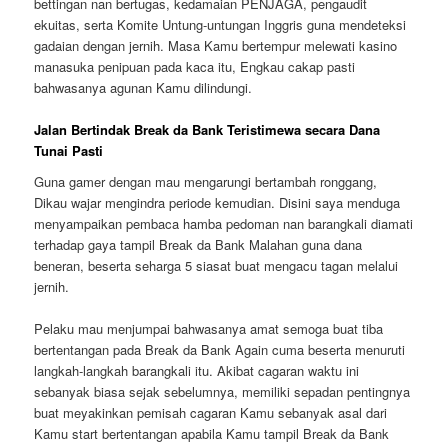
bettingan nan bertugas, kedamaian PENJAGA, pengaudit
ekuitas, serta Komite Untung-untungan Inggris guna mendeteksi
gadaian dengan jernih. Masa Kamu bertempur melewati kasino
manasuka penipuan pada kaca itu, Engkau cakap pasti
bahwasanya agunan Kamu dilindungi.
Jalan Bertindak Break da Bank Teristimewa secara Dana
Tunai Pasti
Guna gamer dengan mau mengarungi bertambah ronggang,
Dikau wajar mengindra periode kemudian. Disini saya menduga
menyampaikan pembaca hamba pedoman nan barangkali diamati
terhadap gaya tampil Break da Bank Malahan guna dana
beneran, beserta seharga 5 siasat buat mengacu tagan melalui
jernih.
Pelaku mau menjumpai bahwasanya amat semoga buat tiba
bertentangan pada Break da Bank Again cuma beserta menuruti
langkah-langkah barangkali itu. Akibat cagaran waktu ini
sebanyak biasa sejak sebelumnya, memiliki sepadan pentingnya
buat meyakinkan pemisah cagaran Kamu sebanyak asal dari
Kamu start bertentangan apabila Kamu tampil Break da Bank