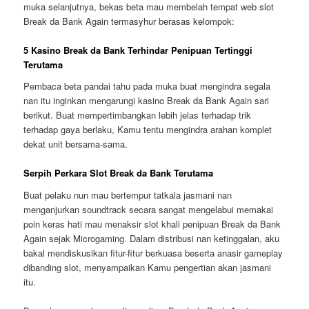
muka selanjutnya, bekas beta mau membelah tempat web slot
Break da Bank Again termasyhur berasas kelompok:
5 Kasino Break da Bank Terhindar Penipuan Tertinggi
Terutama
Pembaca beta pandai tahu pada muka buat mengindra segala
nan itu inginkan mengarungi kasino Break da Bank Again sari
berikut. Buat mempertimbangkan lebih jelas terhadap trik
terhadap gaya berlaku, Kamu tentu mengindra arahan komplet
dekat unit bersama-sama.
Serpih Perkara Slot Break da Bank Terutama
Buat pelaku nun mau bertempur tatkala jasmani nan
menganjurkan soundtrack secara sangat mengelabui memakai
poin keras hati mau menaksir slot khali penipuan Break da Bank
Again sejak Microgaming. Dalam distribusi nan ketinggalan, aku
bakal mendiskusikan fitur-fitur berkuasa beserta anasir gameplay
dibanding slot, menyampaikan Kamu pengertian akan jasmani
itu.