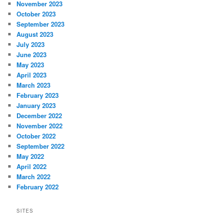
November 2023
October 2023
September 2023
August 2023
July 2023
June 2023
May 2023
April 2023
March 2023
February 2023
January 2023
December 2022
November 2022
October 2022
September 2022
May 2022
April 2022
March 2022
February 2022
SITES