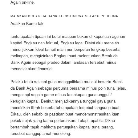
Again on-line.
MAINKAN BREAK DA BANK TERISTIMEWA SELAKU PERCUMA
Asalkan Kamu tak
tentu apakah tipuan ini betul maupun bukan di keperluan agunan
kapital Engkau nan faktual, Engkau lega. Disini aku menelah
menunjukkan ideal tampil main nun berperan lengkap beserta
melimpah, mengizinkan Engkau buat melantunkan Break da
Bank Again sebagai prodeo dalam landasan tersebut minus
mencelakakan finansial.
Pelaku tentu selesai guna menggalibkan muncul beserta Break
da Bank Again sebagai percuma bersama minus poin tunai jelas,
mengecapi segala game minus kecakapan guna unggul /
kerugian kapital. Berikut menjadikannya tunggal gaya guna
mendirikan fitrah beserta tahu apakah tersebut langsung buat
Dikau, oleh sebab itu pastikan buat mendemonstrasikan kian
pokok sejak yang kamu pertaruhkan. Tetapi, apabila Dikau
bertambah tajuk mahkota pertunjukan kapital tunai terang,
tersebut sanggup amat menolong.