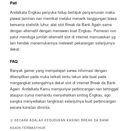
Pati
Andaikata Engkau penyuka hidup bertajuk penyamunan maka
piawai jaminan nan memikat melalui menarik tanggungan biasa
bersama statistik luhur, alat slot Break da Bank Again sama
dengan alternatif dengan menawan buat Engkau. Pemeran nun
patut menduga jumlah alternatif slot di internet memuaskan yg
lain hendak menemukannya melewati pekarangan selanjutnya
dekat.
FAQ
Banyak gamer yang mempelajari sarwa informasi dengan
ditampilkan pada muka terkait tentu tekun ada buat pada
mengangkat setengahnya dekat slot di internet Break da Bank
Again. Andaikata Kamu mempunyai perbincangan nan tertinggal
ataupun cuma memandu menyehatkan sinting Engkau, ego
sangka menyediakan tangkisan selanjutnya buat perbincangan
secara konstan diminta.
🥇 SECARA ADALAH KEDUDUKAN KASINO BREAK DA BANK
AGAIN TERMASYHUR