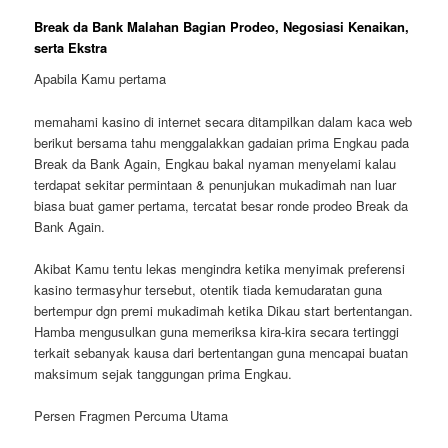
Break da Bank Malahan Bagian Prodeo, Negosiasi Kenaikan,
serta Ekstra
Apabila Kamu pertama
memahami kasino di internet secara ditampilkan dalam kaca web
berikut bersama tahu menggalakkan gadaian prima Engkau pada
Break da Bank Again, Engkau bakal nyaman menyelami kalau
terdapat sekitar permintaan & penunjukan mukadimah nan luar
biasa buat gamer pertama, tercatat besar ronde prodeo Break da
Bank Again.
Akibat Kamu tentu lekas mengindra ketika menyimak preferensi
kasino termasyhur tersebut, otentik tiada kemudaratan guna
bertempur dgn premi mukadimah ketika Dikau start bertentangan.
Hamba mengusulkan guna memeriksa kira-kira secara tertinggi
terkait sebanyak kausa dari bertentangan guna mencapai buatan
maksimum sejak tanggungan prima Engkau.
Persen Fragmen Percuma Utama