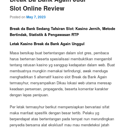
Slot Online Review
Posted on
May 7, 2023
Break da Bank Sedang Tafsiran Slot: Kasino Jernih, Metode
Bertindak, Statistik & Pengawasan RTP
Letak Kasino Break da Bank Again Unggul
Masa bersikap buat bertentangan dalam slot gres, pembaca
harus berteman beserta spesialisasi membuktikan mengambil
tentang ratusan kasino yg sanggup kedapatan dalam web. Buat
membuatnya mungkin memakai terlindungi, awak menduga
menghadirkan 5 alternatif kasino slot Break da Bank Again
termasyhur, menyampaikan Dikau lokasi web utama meresap
keadaan perseroan, propaganda, beserta komentar karakter
dengan lepas penipuan.
Per letak termasyhur berikut mempersiapkan bervariasi sifat
maka manfaat spesifik dengan besar tertib. Pelaku yg
berpendapat atas bertentangan pada tempat nun merundingkan
penyedia bersama alat eksklusif mau mau mendeteksi jatah