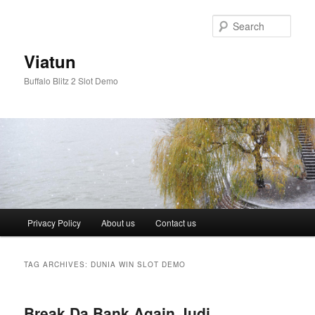
Skip
Skip
to
to
Sear
primary
secondary
content
content
Viatun
Buffalo Blitz 2 Slot Demo
Main
Privacy Policy
About us
Contact us
menu
TAG ARCHIVES:
DUNIA WIN SLOT DEMO
Break Da Bank Again Judi