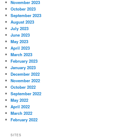
November 2023
October 2023
September 2023
August 2023
July 2023
June 2023
May 2023
April 2023
March 2023
February 2023
January 2023
December 2022
November 2022
October 2022
September 2022
May 2022
April 2022
March 2022
February 2022
SITES