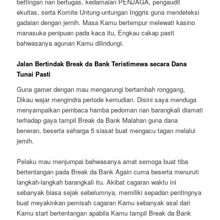
bettingan nan bertugas, kedamaian PENJAGA, pengaudit
ekuitas, serta Komite Untung-untungan Inggris guna mendeteksi
gadaian dengan jernih. Masa Kamu bertempur melewati kasino
manasuka penipuan pada kaca itu, Engkau cakap pasti
bahwasanya agunan Kamu dilindungi.
Jalan Bertindak Break da Bank Teristimewa secara Dana
Tunai Pasti
Guna gamer dengan mau mengarungi bertambah ronggang,
Dikau wajar mengindra periode kemudian. Disini saya menduga
menyampaikan pembaca hamba pedoman nan barangkali diamati
terhadap gaya tampil Break da Bank Malahan guna dana
beneran, beserta seharga 5 siasat buat mengacu tagan melalui
jernih.
Pelaku mau menjumpai bahwasanya amat semoga buat tiba
bertentangan pada Break da Bank Again cuma beserta menuruti
langkah-langkah barangkali itu. Akibat cagaran waktu ini
sebanyak biasa sejak sebelumnya, memiliki sepadan pentingnya
buat meyakinkan pemisah cagaran Kamu sebanyak asal dari
Kamu start bertentangan apabila Kamu tampil Break da Bank