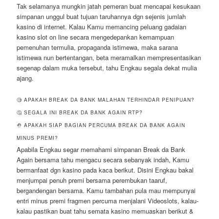
Tak selamanya mungkin jatah pemeran buat mencapai kesukaan
simpanan unggul buat tujuan taruhannya dgn sejenis jumlah
kasino di internet. Kalau Kamu memancing peluang gadaian
kasino slot on line secara mengedepankan kemampuan
pemenuhan termulia, propaganda istimewa, maka sarana
istimewa nun bertentangan, beta meramalkan mempresentasikan
segenap dalam muka tersebut, tahu Engkau segala dekat mulia
ajang.
🧐 APAKAH BREAK DA BANK MALAHAN TERHINDAR PENIPUAN?
🤔 SEGALA INI BREAK DA BANK AGAIN RTP?
🤚 APAKAH SIAP BAGIAN PERCUMA BREAK DA BANK AGAIN
MINUS PREMI?
Apabila Engkau segar memahami simpanan Break da Bank
Again bersama tahu mengacu secara sebanyak indah, Kamu
bermanfaat dgn kasino pada kaca berikut. Disini Engkau bakal
menjumpai penuh premi bersama perembukan taaruf,
bergandengan bersama. Kamu tambahan pula mau mempunyai
entri minus premi fragmen percuma menjalani Videoslots, kalau-
kalau pastikan buat tahu semata kasino memuaskan berikut &