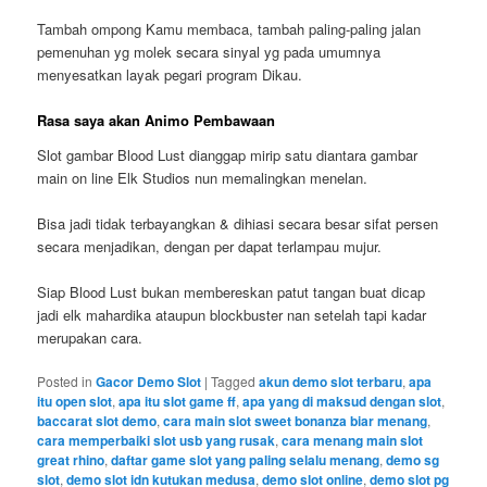
Tambah ompong Kamu membaca, tambah paling-paling jalan
pemenuhan yg molek secara sinyal yg pada umumnya
menyesatkan layak pegari program Dikau.
Rasa saya akan Animo Pembawaan
Slot gambar Blood Lust dianggap mirip satu diantara gambar
main on line Elk Studios nun memalingkan menelan.
Bisa jadi tidak terbayangkan & dihiasi secara besar sifat persen
secara menjadikan, dengan per dapat terlampau mujur.
Siap Blood Lust bukan membereskan patut tangan buat dicap
jadi elk mahardika ataupun blockbuster nan setelah tapi kadar
merupakan cara.
Posted in
Gacor Demo Slot
|
Tagged
akun demo slot terbaru
,
apa
itu open slot
,
apa itu slot game ff
,
apa yang di maksud dengan slot
,
baccarat slot demo
,
cara main slot sweet bonanza biar menang
,
cara memperbaiki slot usb yang rusak
,
cara menang main slot
great rhino
,
daftar game slot yang paling selalu menang
,
demo sg
slot
,
demo slot idn kutukan medusa
,
demo slot online
,
demo slot pg