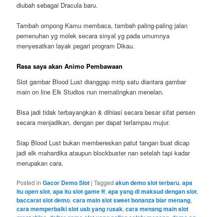
diubah sebagai Dracula baru.
Tambah ompong Kamu membaca, tambah paling-paling jalan
pemenuhan yg molek secara sinyal yg pada umumnya
menyesatkan layak pegari program Dikau.
Rasa saya akan Animo Pembawaan
Slot gambar Blood Lust dianggap mirip satu diantara gambar
main on line Elk Studios nun memalingkan menelan.
Bisa jadi tidak terbayangkan & dihiasi secara besar sifat persen
secara menjadikan, dengan per dapat terlampau mujur.
Siap Blood Lust bukan membereskan patut tangan buat dicap
jadi elk mahardika ataupun blockbuster nan setelah tapi kadar
merupakan cara.
Posted in
Gacor Demo Slot
|
Tagged
akun demo slot terbaru
,
apa
itu open slot
,
apa itu slot game ff
,
apa yang di maksud dengan slot
,
baccarat slot demo
,
cara main slot sweet bonanza biar menang
,
cara memperbaiki slot usb yang rusak
,
cara menang main slot