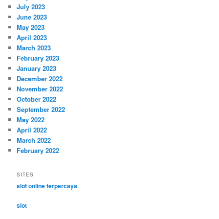
July 2023
June 2023
May 2023
April 2023
March 2023
February 2023
January 2023
December 2022
November 2022
October 2022
September 2022
May 2022
April 2022
March 2022
February 2022
SITES
slot online terpercaya
slot