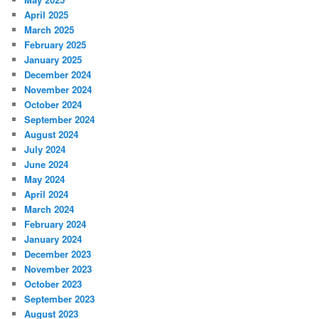
April 2025
March 2025
February 2025
January 2025
December 2024
November 2024
October 2024
September 2024
August 2024
July 2024
June 2024
May 2024
April 2024
March 2024
February 2024
January 2024
December 2023
November 2023
October 2023
September 2023
August 2023