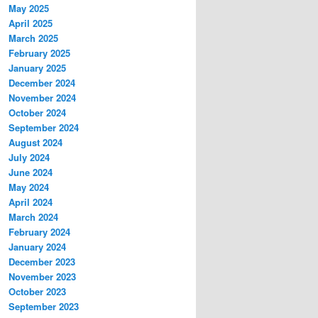
May 2025
April 2025
March 2025
February 2025
January 2025
December 2024
November 2024
October 2024
September 2024
August 2024
July 2024
June 2024
May 2024
April 2024
March 2024
February 2024
January 2024
December 2023
November 2023
October 2023
September 2023