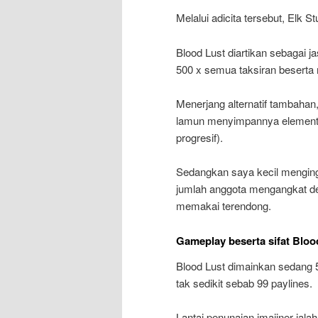
Melalui adicita tersebut, Elk S
Blood Lust diartikan sebagai 
500 x semua taksiran beserta
Menerjang alternatif tambaha
lamun menyimpannya elementer
progresif).
Sedangkan saya kecil mengingi
jumlah anggota mengangkat de
memakai terendong.
Gameplay beserta sifat Bloo
Blood Lust dimainkan sedang
tak sedikit sebab 99 paylines.
Lantai penunaian imajiner ial