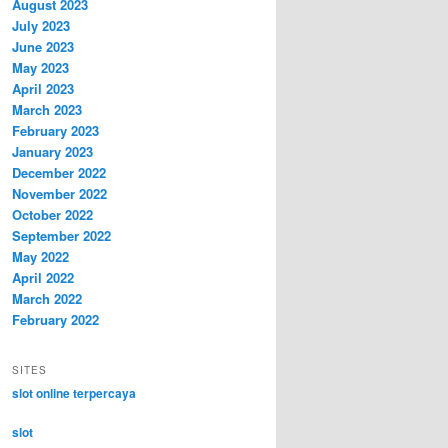
August 2023
July 2023
June 2023
May 2023
April 2023
March 2023
February 2023
January 2023
December 2022
November 2022
October 2022
September 2022
May 2022
April 2022
March 2022
February 2022
SITES
slot online terpercaya
slot