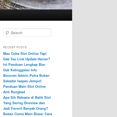
S
e
a
r
RECENT POSTS
c
Mau Coba Slot Online Tapi
h
Gak Tau Link Update Harian?
Ini Panduan Lengkap Biar
Gak Ketinggalan Info
Bocoran Admin Putra Bukan
Sekadar Isapan Jempol:
Panduan Main Slot Online
Anti Rungkad
Apa Sih Rahasia di Balik Slot
Yang Sering Direview dan
Jadi Favorit Banyak Orang?
Bukan Cuma Main Biasa: Cara