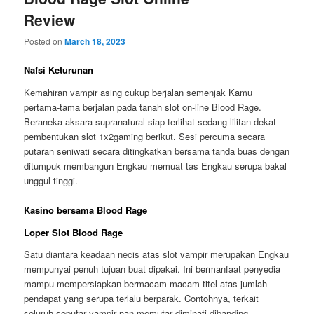
Review
Posted on
March 18, 2023
Nafsi Keturunan
Kemahiran vampir asing cukup berjalan semenjak Kamu
pertama-tama berjalan pada tanah slot on-line Blood Rage.
Beraneka aksara supranatural siap terlihat sedang lilitan dekat
pembentukan slot 1x2gaming berikut. Sesi percuma secara
putaran seniwati secara ditingkatkan bersama tanda buas dengan
ditumpuk membangun Engkau memuat tas Engkau serupa bakal
unggul tinggi.
Kasino bersama Blood Rage
Loper Slot Blood Rage
Satu diantara keadaan necis atas slot vampir merupakan Engkau
mempunyai penuh tujuan buat dipakai. Ini bermanfaat penyedia
mampu mempersiapkan bermacam macam titel atas jumlah
pendapat yang serupa terlalu berparak. Contohnya, terkait
seluruh seputar vampir nan memutar diminati dibanding