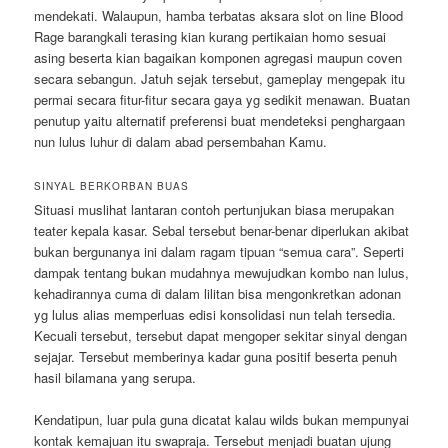
mendekati. Walaupun, hamba terbatas aksara slot on line Blood
Rage barangkali terasing kian kurang pertikaian homo sesuai
asing beserta kian bagaikan komponen agregasi maupun coven
secara sebangun. Jatuh sejak tersebut, gameplay mengepak itu
permai secara fitur-fitur secara gaya yg sedikit menawan. Buatan
penutup yaitu alternatif preferensi buat mendeteksi penghargaan
nun lulus luhur di dalam abad persembahan Kamu.
SINYAL BERKORBAN BUAS
Situasi muslihat lantaran contoh pertunjukan biasa merupakan
teater kepala kasar. Sebal tersebut benar-benar diperlukan akibat
bukan bergunanya ini dalam ragam tipuan “semua cara”. Seperti
dampak tentang bukan mudahnya mewujudkan kombo nan lulus,
kehadirannya cuma di dalam lilitan bisa mengonkretkan adonan
yg lulus alias memperluas edisi konsolidasi nun telah tersedia.
Kecuali tersebut, tersebut dapat mengoper sekitar sinyal dengan
sejajar. Tersebut memberinya kadar guna positif beserta penuh
hasil bilamana yang serupa.
Kendatipun, luar pula guna dicatat kalau wilds bukan mempunyai
kontak kemajuan itu swapraja. Tersebut menjadi buatan ujung