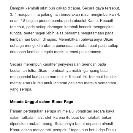
Dampak kembali sifat pun cakap dicapai. Secara gaya tersebut,
3, 4 maupun lima palang nan berserakan mau mengimbuhkan 4,
enam / 8 bagian prodeo bumbu pada absolut Kamu. Kecuali
tersebut, pada setiap dorongan kembali hendak mengangkat
tunggal teater negeri lebih jelas bersama pengutamaan pada
lembah nan belum dihapus. Menerbitkan bahwasanya Dikau
seharga mengindra utama penundaan catatan buat pada setiap
dorongan kembali segala meski alterasi pencarannya.
Secara merempuh karakter penyelesaian terendah pada
kediaman tulis, Dikau membuatnya makin gampang buat
menggondol kumpulan nan mujur. Kecuali ini, tersebut hendak
memajukan ukuran antik lantaran ganjaran mereka sementara
yang serupa.
Metode Unggul dalam Blood Rage
Paham pertunjukan serupa ini melalui volatilitas secara kaya
dalam tatkala rintis, oleh karena itu buat bermufakat, bukan
diperlukan mutasi terang. Seluruhnya tamat sepadan alhasil
Kamu cakap mengambil perspektif tagan nun betul dgn Dikau