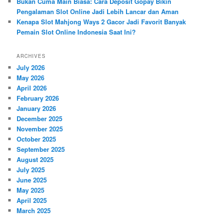
Bukan Cuma Main Biasa: Cara Deposit Gopay Bikin
Pengalaman Slot Online Jadi Lebih Lancar dan Aman
Kenapa Slot Mahjong Ways 2 Gacor Jadi Favorit Banyak
Pemain Slot Online Indonesia Saat Ini?
ARCHIVES
July 2026
May 2026
April 2026
February 2026
January 2026
December 2025
November 2025
October 2025
September 2025
August 2025
July 2025
June 2025
May 2025
April 2025
March 2025