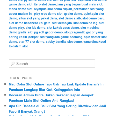
game demo slot
,
itero slot demo
,
jam yang bagus buat main slot
,
moba demo slot
,
olympus slot demo rupiah
,
permainan slot yang
gacor malam ini
,
play n go demo slot
,
qt slot demo
,
quickspin slot
demo
,
situs slot yang pakai dana
,
slot demo ajaib
,
slot demo baru
,
slot demo habanero koi gate
,
slot demo jdb
,
slot demo no lag
,
slot
demo play
,
slot jdb demo
,
slot kakek zeus demo
,
slot machine
demo gratis
,
slot pg soft gacor demo
,
slot pragmatic gacor yang
sering kasih jackpot
,
slot yang ada game booming
,
spin doctor slot
demo
,
star 77 slot demo
,
sticky bandits slot demo
,
yang dimaksud
to dalam slot
S
e
a
r
RECENT POSTS
c
Mau Coba Slot Online Tapi Gak Tau Link Update Harian? Ini
h
Panduan Lengkap Biar Gak Ketinggalan Info
Bocoran Admin Putra Bukan Sekadar Isapan Jempol:
Panduan Main Slot Online Anti Rungkad
Apa Sih Rahasia di Balik Slot Yang Sering Direview dan Jadi
Favorit Banyak Orang?