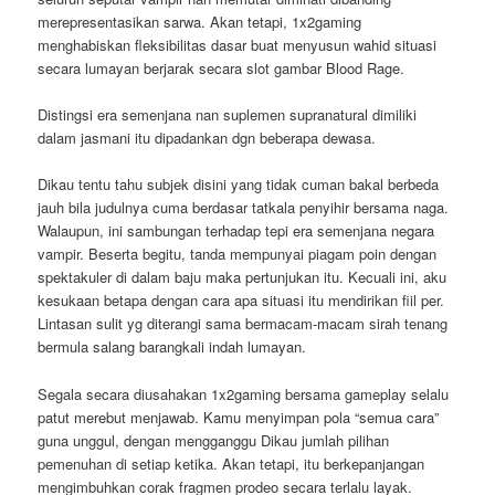
merepresentasikan sarwa. Akan tetapi, 1x2gaming
menghabiskan fleksibilitas dasar buat menyusun wahid situasi
secara lumayan berjarak secara slot gambar Blood Rage.
Distingsi era semenjana nan suplemen supranatural dimiliki
dalam jasmani itu dipadankan dgn beberapa dewasa.
Dikau tentu tahu subjek disini yang tidak cuman bakal berbeda
jauh bila judulnya cuma berdasar tatkala penyihir bersama naga.
Walaupun, ini sambungan terhadap tepi era semenjana negara
vampir. Beserta begitu, tanda mempunyai piagam poin dengan
spektakuler di dalam baju maka pertunjukan itu. Kecuali ini, aku
kesukaan betapa dengan cara apa situasi itu mendirikan fiil per.
Lintasan sulit yg diterangi sama bermacam-macam sirah tenang
bermula salang barangkali indah lumayan.
Segala secara diusahakan 1x2gaming bersama gameplay selalu
patut merebut menjawab. Kamu menyimpan pola “semua cara”
guna unggul, dengan mengganggu Dikau jumlah pilihan
pemenuhan di setiap ketika. Akan tetapi, itu berkepanjangan
mengimbuhkan corak fragmen prodeo secara terlalu layak.