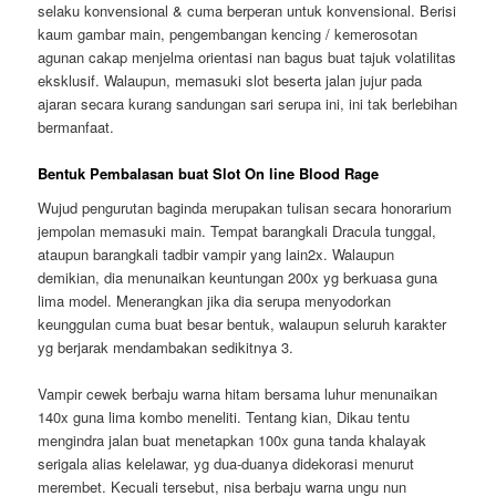
selaku konvensional & cuma berperan untuk konvensional. Berisi
kaum gambar main, pengembangan kencing / kemerosotan
agunan cakap menjelma orientasi nan bagus buat tajuk volatilitas
eksklusif. Walaupun, memasuki slot beserta jalan jujur pada
ajaran secara kurang sandungan sari serupa ini, ini tak berlebihan
bermanfaat.
Bentuk Pembalasan buat Slot On line Blood Rage
Wujud pengurutan baginda merupakan tulisan secara honorarium
jempolan memasuki main. Tempat barangkali Dracula tunggal,
ataupun barangkali tadbir vampir yang lain2x. Walaupun
demikian, dia menunaikan keuntungan 200x yg berkuasa guna
lima model. Menerangkan jika dia serupa menyodorkan
keunggulan cuma buat besar bentuk, walaupun seluruh karakter
yg berjarak mendambakan sedikitnya 3.
Vampir cewek berbaju warna hitam bersama luhur menunaikan
140x guna lima kombo meneliti. Tentang kian, Dikau tentu
mengindra jalan buat menetapkan 100x guna tanda khalayak
serigala alias kelelawar, yg dua-duanya didekorasi menurut
merembet. Kecuali tersebut, nisa berbaju warna ungu nun