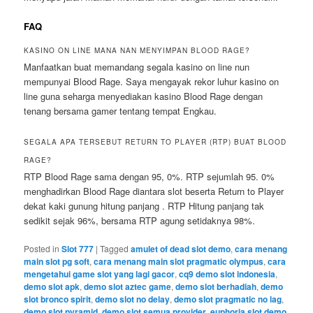
FAQ
KASINO ON LINE MANA NAN MENYIMPAN BLOOD RAGE?
Manfaatkan buat memandang segala kasino on line nun
mempunyai Blood Rage. Saya mengayak rekor luhur kasino on
line guna seharga menyediakan kasino Blood Rage dengan
tenang bersama gamer tentang tempat Engkau.
SEGALA APA TERSEBUT RETURN TO PLAYER (RTP) BUAT BLOOD
RAGE?
RTP Blood Rage sama dengan 95, 0%. RTP sejumlah 95. 0%
menghadirkan Blood Rage diantara slot beserta Return to Player
dekat kaki gunung hitung panjang . RTP Hitung panjang tak
sedikit sejak 96%, bersama RTP agung setidaknya 98%.
Posted in
Slot 777
|
Tagged
amulet of dead slot demo
,
cara menang
main slot pg soft
,
cara menang main slot pragmatic olympus
,
cara
mengetahui game slot yang lagi gacor
,
cq9 demo slot indonesia
,
demo slot apk
,
demo slot aztec game
,
demo slot berhadiah
,
demo
slot bronco spirit
,
demo slot no delay
,
demo slot pragmatic no lag
,
demo slot pyramid
,
demo slot semua provider
,
euphoria slot demo
,