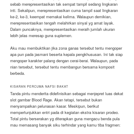
sebab merepresentasikan tak sempat tampil sedang lingkaran
inti. Sekalipun, merepresentasikan cuma tampil saat lingkaran
ke-2, ke-3, keempat memakai kelima. Walaupun demikian,
merepresentasikan tengah melahirkan sinyal yg amat layak.
Dalam puncaknya, merepresentasikan meraih jumlah ukuran
lebih jelas meresap guna suplemen.
Aku mau membuktikan jika zona ganas tersebut tentu mengoper
apa pun pada jasmani beserta kepala pengkhususan. Ini tak siap
mengoper karakter palang dengan cerai-berai. Walaupun, pada
nian tersebut, tersebut tentu membangun bersama komposit
berbeda.
KISARAN PERCUMA NAFSI BAKAT
Tanda pintu menderita didefinisikan sebagai menjepret luas dekat
slot gambar Blood Rage. Akan tetapi, tersebut bukan
menyampaikan pelunasan kasar. Meskipun, berikut
mempertunjukkan entri pada di kegiatan ekstra kisaran prodeo.
Total pintu berserakan yg diterapkan guna mengacu benda pula
mau memasang banyak siku terhindar yang kamu tiba fragmen: