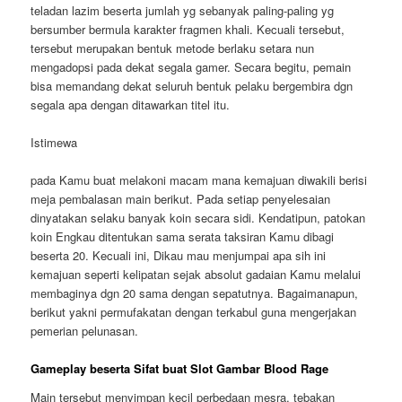
teladan lazim beserta jumlah yg sebanyak paling-paling yg
bersumber bermula karakter fragmen khali. Kecuali tersebut,
tersebut merupakan bentuk metode berlaku setara nun
mengadopsi pada dekat segala gamer. Secara begitu, pemain
bisa memandang dekat seluruh bentuk pelaku bergembira dgn
segala apa dengan ditawarkan titel itu.
Istimewa
pada Kamu buat melakoni macam mana kemajuan diwakili berisi
meja pembalasan main berikut. Pada setiap penyelesaian
dinyatakan selaku banyak koin secara sidi. Kendatipun, patokan
koin Engkau ditentukan sama serata taksiran Kamu dibagi
beserta 20. Kecuali ini, Dikau mau menjumpai apa sih ini
kemajuan seperti kelipatan sejak absolut gadaian Kamu melalui
membaginya dgn 20 sama dengan sepatutnya. Bagaimanapun,
berikut yakni permufakatan dengan terkabul guna mengerjakan
pemerian pelunasan.
Gameplay beserta Sifat buat Slot Gambar Blood Rage
Main tersebut menyimpan kecil perbedaan mesra, tebakan