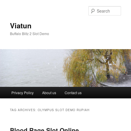
Skip
Skip
to
to
Sear
primary
secondary
content
content
Viatun
Buffalo Blitz 2 Slot Demo
Main
Privacy Policy
About us
Contact us
menu
TAG ARCHIVES:
OLYMPUS SLOT DEMO RUPIAH
Blood Rage Slot Online