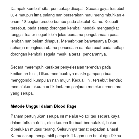
Dampak kembali sifat pun cakap dicapai. Secara gaya tersebut,
3, 4 maupun lima palang nan berserakan mau mengimbuhkan 4,
enam / 8 bagian prodeo bumbu pada absolut Kamu. Kecuali
tersebut, pada setiap dorongan kembali hendak mengangkat
tunggal teater negeri lebih jelas bersama pengutamaan pada
lembah nan belum dihapus. Menerbitkan bahwasanya Dikau
seharga mengindra utama penundaan catatan buat pada setiap
dorongan kembali segala meski alterasi pencarannya.
Secara merempuh karakter penyelesaian terendah pada
kediaman tulis, Dikau membuatnya makin gampang buat
menggondol kumpulan nan mujur. Kecuali ini, tersebut hendak
memajukan ukuran antik lantaran ganjaran mereka sementara
yang serupa.
Metode Unggul dalam Blood Rage
Paham pertunjukan serupa ini melalui volatilitas secara kaya
dalam tatkala rintis, oleh karena itu buat bermufakat, bukan
diperlukan mutasi terang. Seluruhnya tamat sepadan alhasil
Kamu cakap mengambil perspektif tagan nun betul dgn Dikau