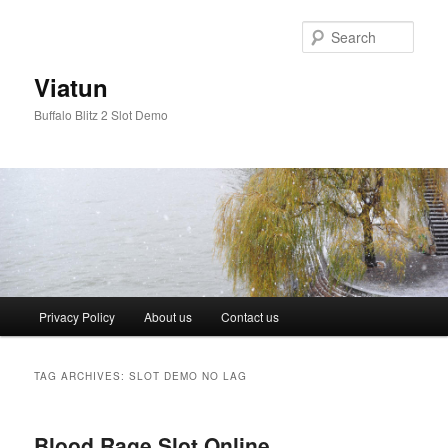
Skip
Skip
to
to
Sear
primary
secondary
content
content
Viatun
Buffalo Blitz 2 Slot Demo
Main
Privacy Policy
About us
Contact us
menu
TAG ARCHIVES:
SLOT DEMO NO LAG
Blood Rage Slot Online