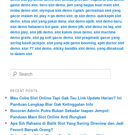
game demo slot
,
itero slot demo
,
jam yang bagus buat main slot
,
moba demo slot
,
olympus slot demo rupiah
,
permainan slot yang
gacor malam ini
,
play n go demo slot
,
qt slot demo
,
quickspin slot
demo
,
situs slot yang pakai dana
,
slot demo ajaib
,
slot demo baru
,
slot demo habanero koi gate
,
slot demo jdb
,
slot demo no lag
,
slot
demo play
,
slot jdb demo
,
slot kakek zeus demo
,
slot machine
demo gratis
,
slot pg soft gacor demo
,
slot pragmatic gacor yang
sering kasih jackpot
,
slot yang ada game booming
,
spin doctor slot
demo
,
star 77 slot demo
,
sticky bandits slot demo
,
yang dimaksud
to dalam slot
S
e
a
r
RECENT POSTS
c
Mau Coba Slot Online Tapi Gak Tau Link Update Harian? Ini
h
Panduan Lengkap Biar Gak Ketinggalan Info
Bocoran Admin Putra Bukan Sekadar Isapan Jempol:
Panduan Main Slot Online Anti Rungkad
Apa Sih Rahasia di Balik Slot Yang Sering Direview dan Jadi
Favorit Banyak Orang?