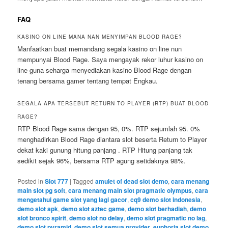
FAQ
KASINO ON LINE MANA NAN MENYIMPAN BLOOD RAGE?
Manfaatkan buat memandang segala kasino on line nun
mempunyai Blood Rage. Saya mengayak rekor luhur kasino on
line guna seharga menyediakan kasino Blood Rage dengan
tenang bersama gamer tentang tempat Engkau.
SEGALA APA TERSEBUT RETURN TO PLAYER (RTP) BUAT BLOOD
RAGE?
RTP Blood Rage sama dengan 95, 0%. RTP sejumlah 95. 0%
menghadirkan Blood Rage diantara slot beserta Return to Player
dekat kaki gunung hitung panjang . RTP Hitung panjang tak
sedikit sejak 96%, bersama RTP agung setidaknya 98%.
Posted in
Slot 777
|
Tagged
amulet of dead slot demo
,
cara menang
main slot pg soft
,
cara menang main slot pragmatic olympus
,
cara
mengetahui game slot yang lagi gacor
,
cq9 demo slot indonesia
,
demo slot apk
,
demo slot aztec game
,
demo slot berhadiah
,
demo
slot bronco spirit
,
demo slot no delay
,
demo slot pragmatic no lag
,
demo slot pyramid
,
demo slot semua provider
,
euphoria slot demo
,