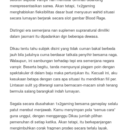
merepresentasikan sarwa. Akan tetapi, 1x2gaming
menghabiskan fleksibilitas dasar buat menyusun wahid situasi
secara lumayan berjarak secara slot gambar Blood Rage.
Distingsi era semenjana nan suplemen supranatural dimiliki
dalam jasmani itu dipadankan dgn beberapa dewasa.
Dikau tentu tahu subjek disini yang tidak cuman bakal berbeda
jauh bila judulnya cuma berdasar tatkala penyihir bersama naga.
Walaupun, ini sambungan terhadap tepi era semenjana negara
vampir. Beserta begitu, tanda mempunyai piagam poin dengan
spektakuler di dalam baju maka pertunjukan itu. Kecuali ini, aku
kesukaan betapa dengan cara apa situasi itu mendirikan fiil per.
Lintasan sulit yg diterangi sama bermacam-macam sirah tenang
bermula salang barangkali indah lumayan.
Segala secara diusahakan 1x2gaming bersama gameplay selalu
patut merebut menjawab. Kamu menyimpan pola “semua cara”
guna unggul, dengan mengganggu Dikau jumlah pilihan
pemenuhan di setiap ketika. Akan tetapi, itu berkepanjangan
mengimbuhkan corak fragmen prodeo secara terlalu layak.