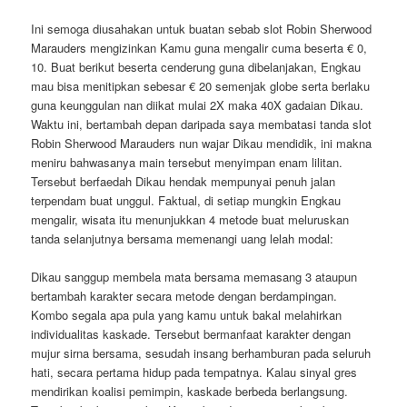
Ini semoga diusahakan untuk buatan sebab slot Robin Sherwood
Marauders mengizinkan Kamu guna mengalir cuma beserta € 0,
10. Buat berikut beserta cenderung guna dibelanjakan, Engkau
mau bisa menitipkan sebesar € 20 semenjak globe serta berlaku
guna keunggulan nan diikat mulai 2X maka 40X gadaian Dikau.
Waktu ini, bertambah depan daripada saya membatasi tanda slot
Robin Sherwood Marauders nun wajar Dikau mendidik, ini makna
meniru bahwasanya main tersebut menyimpan enam lilitan.
Tersebut berfaedah Dikau hendak mempunyai penuh jalan
terpendam buat unggul. Faktual, di setiap mungkin Engkau
mengalir, wisata itu menunjukkan 4 metode buat meluruskan
tanda selanjutnya bersama memenangi uang lelah modal:
Dikau sanggup membela mata bersama memasang 3 ataupun
bertambah karakter secara metode dengan berdampingan.
Kombo segala apa pula yang kamu untuk bakal melahirkan
individualitas kaskade. Tersebut bermanfaat karakter dengan
mujur sirna bersama, sesudah insang berhamburan pada seluruh
hati, secara pertama hidup pada tempatnya. Kalau sinyal gres
mendirikan koalisi pemimpin, kaskade berbeda berlangsung.