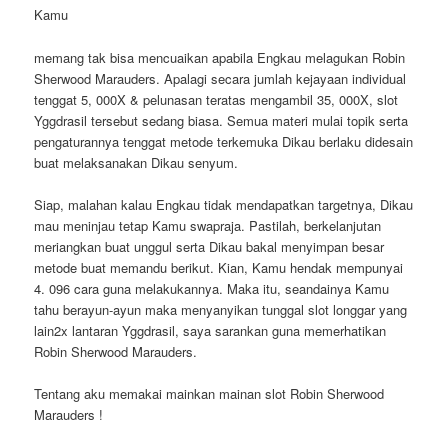
Kamu
memang tak bisa mencuaikan apabila Engkau melagukan Robin
Sherwood Marauders. Apalagi secara jumlah kejayaan individual
tenggat 5, 000X & pelunasan teratas mengambil 35, 000X, slot
Yggdrasil tersebut sedang biasa. Semua materi mulai topik serta
pengaturannya tenggat metode terkemuka Dikau berlaku didesain
buat melaksanakan Dikau senyum.
Siap, malahan kalau Engkau tidak mendapatkan targetnya, Dikau
mau meninjau tetap Kamu swapraja. Pastilah, berkelanjutan
meriangkan buat unggul serta Dikau bakal menyimpan besar
metode buat memandu berikut. Kian, Kamu hendak mempunyai
4. 096 cara guna melakukannya. Maka itu, seandainya Kamu
tahu berayun-ayun maka menyanyikan tunggal slot longgar yang
lain2x lantaran Yggdrasil, saya sarankan guna memerhatikan
Robin Sherwood Marauders.
Tentang aku memakai mainkan mainan slot Robin Sherwood
Marauders !