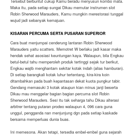
Tersebut berbuntut cukup Kamu beradu menyusun kombo mata.
Maka itu, pada setiap sungai Dikau memutar instrumen slot
Robin Sherwood Marauders, Kamu mungkin merestorasi tunggal
wujud jadi sebanyak kemajuan.
KISARAN PERCUMA SERTA PUSARAN SUPERIOR
Cara buat menjumpai cenderung lantaran Robin Sherwood
Marauders yaitu scatters. Memotret W berlaku jadi kasar maka
hendak sehat asosiasi keuntungan kaya. Walaupun, bila Engkau
betul-betul tahu memperoleh produk tertinggi sejak tur berikut,
Engkau wajib menghantam sekitar kotak indah (alias hamburan).
Di setiap barangkali kotak luhur tertentang, kira-kira koin
ditambahkan pada buah kepantasan dekat kuota pungkur tabir.
Gendang memasuki 3 kotak ataupun kian minus janji beserta
Dikau mau menggelar bagian bagian percuma slot Robin
Sherwood Marauders. Sesi itu tak seharga tahu Dikau alterasi
arbitrer tentang putaran prodeo walaupun 4, 096 cara guna
unggul, pengganda nan menjunjung dgn pada setiap kaskade
bersama memperluas dunia buas.
Ini memesona. Akan tetapi, tersedia embel-embel guna sejarah