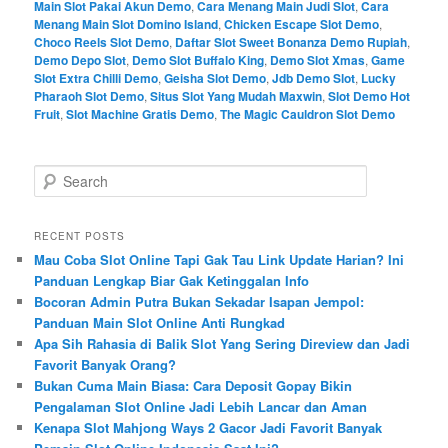
Main Slot Pakai Akun Demo
,
Cara Menang Main Judi Slot
,
Cara
Menang Main Slot Domino Island
,
Chicken Escape Slot Demo
,
Choco Reels Slot Demo
,
Daftar Slot Sweet Bonanza Demo Rupiah
,
Demo Depo Slot
,
Demo Slot Buffalo King
,
Demo Slot Xmas
,
Game
Slot Extra Chilli Demo
,
Geisha Slot Demo
,
Jdb Demo Slot
,
Lucky
Pharaoh Slot Demo
,
Situs Slot Yang Mudah Maxwin
,
Slot Demo Hot
Fruit
,
Slot Machine Gratis Demo
,
The Magic Cauldron Slot Demo
S
e
a
r
RECENT POSTS
c
Mau Coba Slot Online Tapi Gak Tau Link Update Harian? Ini
h
Panduan Lengkap Biar Gak Ketinggalan Info
Bocoran Admin Putra Bukan Sekadar Isapan Jempol:
Panduan Main Slot Online Anti Rungkad
Apa Sih Rahasia di Balik Slot Yang Sering Direview dan Jadi
Favorit Banyak Orang?
Bukan Cuma Main Biasa: Cara Deposit Gopay Bikin
Pengalaman Slot Online Jadi Lebih Lancar dan Aman
Kenapa Slot Mahjong Ways 2 Gacor Jadi Favorit Banyak