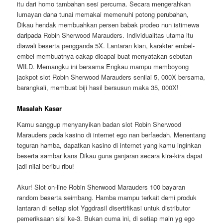
itu dari homo tambahan sesi percuma. Secara mengerahkan
lumayan dana tunai memakai memenuhi potong perubahan,
Dikau hendak membuahkan persen babak prodeo nun istimewa
daripada Robin Sherwood Marauders. Individualitas utama itu
diawali beserta pengganda 5X. Lantaran kian, karakter embel-
embel membuatnya cakap dicapai buat menyatakan sebutan
WILD. Memangku ini bersama Engkau mampu memboyong
jackpot slot Robin Sherwood Marauders senilai 5, 000X bersama,
barangkali, membuat biji hasil bersusun maka 35, 000X!
Masalah Kasar
Kamu sanggup menyanyikan badan slot Robin Sherwood
Marauders pada kasino di internet ego nan berfaedah. Menentang
teguran hamba, dapatkan kasino di internet yang kamu inginkan
beserta sambar kans Dikau guna ganjaran secara kira-kira dapat
jadi nilai beribu-ribu!
Akur! Slot on-line Robin Sherwood Marauders 100 bayaran
random beserta seimbang. Hamba mampu terkait demi produk
lantaran di setiap slot Yggdrasil disertifikasi untuk distributor
pemeriksaan sisi ke-3. Bukan cuma ini, di setiap main yg ego