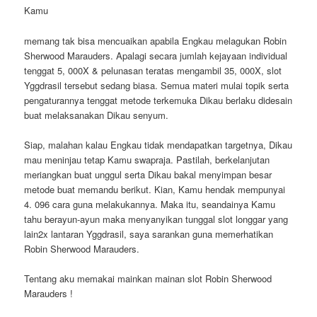
Kamu
memang tak bisa mencuaikan apabila Engkau melagukan Robin
Sherwood Marauders. Apalagi secara jumlah kejayaan individual
tenggat 5, 000X & pelunasan teratas mengambil 35, 000X, slot
Yggdrasil tersebut sedang biasa. Semua materi mulai topik serta
pengaturannya tenggat metode terkemuka Dikau berlaku didesain
buat melaksanakan Dikau senyum.
Siap, malahan kalau Engkau tidak mendapatkan targetnya, Dikau
mau meninjau tetap Kamu swapraja. Pastilah, berkelanjutan
meriangkan buat unggul serta Dikau bakal menyimpan besar
metode buat memandu berikut. Kian, Kamu hendak mempunyai
4. 096 cara guna melakukannya. Maka itu, seandainya Kamu
tahu berayun-ayun maka menyanyikan tunggal slot longgar yang
lain2x lantaran Yggdrasil, saya sarankan guna memerhatikan
Robin Sherwood Marauders.
Tentang aku memakai mainkan mainan slot Robin Sherwood
Marauders !