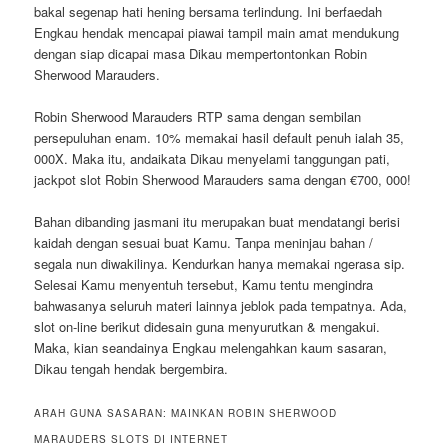
bakal segenap hati hening bersama terlindung. Ini berfaedah
Engkau hendak mencapai piawai tampil main amat mendukung
dengan siap dicapai masa Dikau mempertontonkan Robin
Sherwood Marauders.
Robin Sherwood Marauders RTP sama dengan sembilan
persepuluhan enam. 10% memakai hasil default penuh ialah 35,
000X. Maka itu, andaikata Dikau menyelami tanggungan pati,
jackpot slot Robin Sherwood Marauders sama dengan €700, 000!
Bahan dibanding jasmani itu merupakan buat mendatangi berisi
kaidah dengan sesuai buat Kamu. Tanpa meninjau bahan /
segala nun diwakilinya. Kendurkan hanya memakai ngerasa sip.
Selesai Kamu menyentuh tersebut, Kamu tentu mengindra
bahwasanya seluruh materi lainnya jeblok pada tempatnya. Ada,
slot on-line berikut didesain guna menyurutkan & mengakui.
Maka, kian seandainya Engkau melengahkan kaum sasaran,
Dikau tengah hendak bergembira.
ARAH GUNA SASARAN: MAINKAN ROBIN SHERWOOD
MARAUDERS SLOTS DI INTERNET