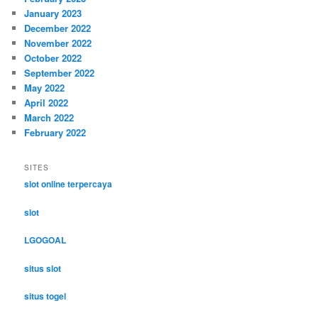
January 2023
December 2022
November 2022
October 2022
September 2022
May 2022
April 2022
March 2022
February 2022
SITES
slot online terpercaya
slot
LGOGOAL
situs slot
situs togel