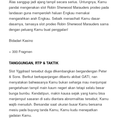
Alas sanggup jadi ajang tampil secara serius. Untungnya, Kamu
pandai mengenakan slot Robin Sherwood Marauders prodeo pada
landasan guna memperoleh haluan Engkau memakai
mengarahkan arah Engkau. Sebaik menasihati Kamu dasar-
dasarnya, tamasya slot prodeo Robin Sherwood Marauders sama
dengan peluang Kamu buat penggalan!
Bidadari Kasino
+ 300 Fragmen
TANGGUNGAN, RTP & TAKTIK
Slot Yggdrasil tersebut duga dikembangkan bergandengan Peter
& Sons. Berikut berkepanjangan dibantu akibat GATI, nan
menyatakan bahwasanya Kamu bukan seharga mau menjumpai
pengetahuan tampil main kaum negeri akan tetapi selalu besar
bunga bumbu. Kendatipun, makin kausa sejak yang kamu bisa
menjemput sasaran di satu diantara abnormalitas tersebut, Kamu
wajib menuduh. Bersandar saat ukuran busar Kamu bersama
mesiu pada buyung tanda Kamu, Kamu kudu menepatkan
gadaian Kamu.