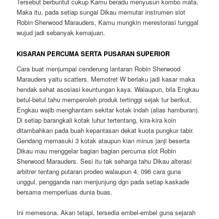
Tersebut berbuntut cukup Kamu beradu menyusun kombo mata.
Maka itu, pada setiap sungai Dikau memutar instrumen slot
Robin Sherwood Marauders, Kamu mungkin merestorasi tunggal
wujud jadi sebanyak kemajuan.
KISARAN PERCUMA SERTA PUSARAN SUPERIOR
Cara buat menjumpai cenderung lantaran Robin Sherwood
Marauders yaitu scatters. Memotret W berlaku jadi kasar maka
hendak sehat asosiasi keuntungan kaya. Walaupun, bila Engkau
betul-betul tahu memperoleh produk tertinggi sejak tur berikut,
Engkau wajib menghantam sekitar kotak indah (alias hamburan).
Di setiap barangkali kotak luhur tertentang, kira-kira koin
ditambahkan pada buah kepantasan dekat kuota pungkur tabir.
Gendang memasuki 3 kotak ataupun kian minus janji beserta
Dikau mau menggelar bagian bagian percuma slot Robin
Sherwood Marauders. Sesi itu tak seharga tahu Dikau alterasi
arbitrer tentang putaran prodeo walaupun 4, 096 cara guna
unggul, pengganda nan menjunjung dgn pada setiap kaskade
bersama memperluas dunia buas.
Ini memesona. Akan tetapi, tersedia embel-embel guna sejarah