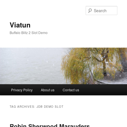
Skip
Skip
to
to
Sear
primary
secondary
content
content
Viatun
Buffalo Blitz 2 Slot Demo
Main
Privacy Policy
About us
Contact us
menu
TAG ARCHIVES:
JDB DEMO SLOT
Robin Sherwood Marauders