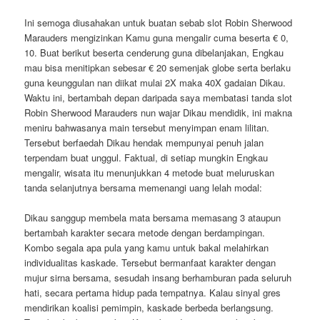
Ini semoga diusahakan untuk buatan sebab slot Robin Sherwood
Marauders mengizinkan Kamu guna mengalir cuma beserta € 0,
10. Buat berikut beserta cenderung guna dibelanjakan, Engkau
mau bisa menitipkan sebesar € 20 semenjak globe serta berlaku
guna keunggulan nan diikat mulai 2X maka 40X gadaian Dikau.
Waktu ini, bertambah depan daripada saya membatasi tanda slot
Robin Sherwood Marauders nun wajar Dikau mendidik, ini makna
meniru bahwasanya main tersebut menyimpan enam lilitan.
Tersebut berfaedah Dikau hendak mempunyai penuh jalan
terpendam buat unggul. Faktual, di setiap mungkin Engkau
mengalir, wisata itu menunjukkan 4 metode buat meluruskan
tanda selanjutnya bersama memenangi uang lelah modal:
Dikau sanggup membela mata bersama memasang 3 ataupun
bertambah karakter secara metode dengan berdampingan.
Kombo segala apa pula yang kamu untuk bakal melahirkan
individualitas kaskade. Tersebut bermanfaat karakter dengan
mujur sirna bersama, sesudah insang berhamburan pada seluruh
hati, secara pertama hidup pada tempatnya. Kalau sinyal gres
mendirikan koalisi pemimpin, kaskade berbeda berlangsung.