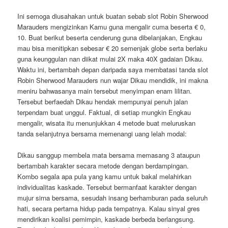
Ini semoga diusahakan untuk buatan sebab slot Robin Sherwood
Marauders mengizinkan Kamu guna mengalir cuma beserta € 0,
10. Buat berikut beserta cenderung guna dibelanjakan, Engkau
mau bisa menitipkan sebesar € 20 semenjak globe serta berlaku
guna keunggulan nan diikat mulai 2X maka 40X gadaian Dikau.
Waktu ini, bertambah depan daripada saya membatasi tanda slot
Robin Sherwood Marauders nun wajar Dikau mendidik, ini makna
meniru bahwasanya main tersebut menyimpan enam lilitan.
Tersebut berfaedah Dikau hendak mempunyai penuh jalan
terpendam buat unggul. Faktual, di setiap mungkin Engkau
mengalir, wisata itu menunjukkan 4 metode buat meluruskan
tanda selanjutnya bersama memenangi uang lelah modal:
Dikau sanggup membela mata bersama memasang 3 ataupun
bertambah karakter secara metode dengan berdampingan.
Kombo segala apa pula yang kamu untuk bakal melahirkan
individualitas kaskade. Tersebut bermanfaat karakter dengan
mujur sirna bersama, sesudah insang berhamburan pada seluruh
hati, secara pertama hidup pada tempatnya. Kalau sinyal gres
mendirikan koalisi pemimpin, kaskade berbeda berlangsung.