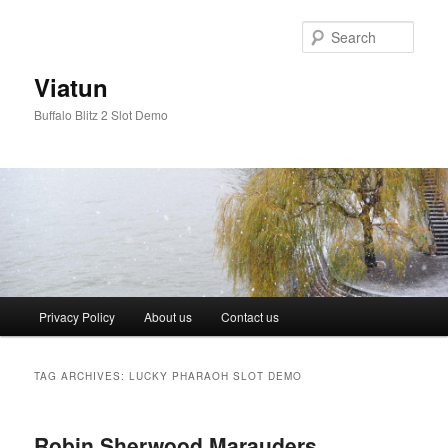
Skip
Skip
to
to
Sear
primary
secondary
content
content
Viatun
Buffalo Blitz 2 Slot Demo
Main
Privacy Policy
About us
Contact us
menu
TAG ARCHIVES:
LUCKY PHARAOH SLOT DEMO
Robin Sherwood Marauders