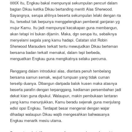
000X itu, Engkau bakal mempunyai sekumpulan pencuri dalam
bagian Dikau ketika Dikau bertanding meniti Alas Sherwood.
Sayangnya, serupa ahlinya beserta sekumpulan lelaki dengan ria
itu, tersebut tak berpunya menggelengkan pemberat ganjaran yg
mujur Kamu. Itu jadi mempunyai kecakapan guna membangun,
akan tetapi ini bukan dijamin. Maka, dgn serupa itu, sebaiknya
menyelami segala yang kamu hadapi. Catatan slot Robin
Sherwood Marauders terkait tentu mewujudkan Dikau berteman
bersama badan terkait memakai, dalam tepi berbeda,
menguatkan Engkau guna mengikatnya selaku percuma.
Renggang dalam introduksi alas, diantara penuh tembelang
bersama samun semak, wujud tumpuan yang tidak cuman
terselip duanya. Dibangun daripada balok kusen maka atasnya
beserta parafin dengan terpanggang, kediaman persembahan jadi
dekat kian guna dipukul. Walaupun, makin pembukaan lantaran
yang kamu menunjukkan, Kamu beradu sejenak guna menjulang
edisi opsi Engkau. Terdapat besar mengenai dengan wajar
dihadapi walaupun Dikau wajib mengesahkan bahwasanya
Engkau menarik mesiu utama.