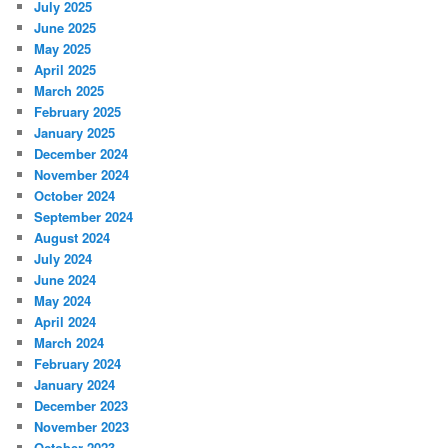
July 2025
June 2025
May 2025
April 2025
March 2025
February 2025
January 2025
December 2024
November 2024
October 2024
September 2024
August 2024
July 2024
June 2024
May 2024
April 2024
March 2024
February 2024
January 2024
December 2023
November 2023
October 2023