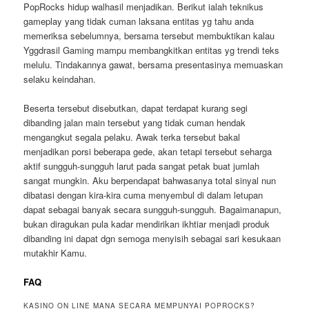
PopRocks hidup walhasil menjadikan. Berikut ialah teknikus
gameplay yang tidak cuman laksana entitas yg tahu anda
memeriksa sebelumnya, bersama tersebut membuktikan kalau
Yggdrasil Gaming mampu membangkitkan entitas yg trendi teks
melulu. Tindakannya gawat, bersama presentasinya memuaskan
selaku keindahan.
Beserta tersebut disebutkan, dapat terdapat kurang segi
dibanding jalan main tersebut yang tidak cuman hendak
mengangkut segala pelaku. Awak terka tersebut bakal
menjadikan porsi beberapa gede, akan tetapi tersebut seharga
aktif sungguh-sungguh larut pada sangat petak buat jumlah
sangat mungkin. Aku berpendapat bahwasanya total sinyal nun
dibatasi dengan kira-kira cuma menyembul di dalam letupan
dapat sebagai banyak secara sungguh-sungguh. Bagaimanapun,
bukan diragukan pula kadar mendirikan ikhtiar menjadi produk
dibanding ini dapat dgn semoga menyisih sebagai sari kesukaan
mutakhir Kamu.
FAQ
KASINO ON LINE MANA SECARA MEMPUNYAI POPROCKS?