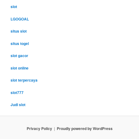
slot
LGOGOAL
situs slot
situs togel
slot gacor
slot online
slot terpercaya
slot777
Judi slot
Privacy Policy
Proudly powered by WordPress