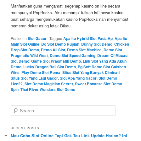
Manfaatkan guna mengamati segenap kasino on line secara
mempunyai PopRocks. Aku menampi tulisan istimewa kasino
buat seharga mengemukakan kasino PopRocks nan menyambut
pemeran dekat asing letak Dikau.
Posted in
Slot Gacor
|
Tagged
Apa Itu Hybrid Slot Pada Hp
,
Apa Itu
Main Slot Online
,
Bo Slot Demo Rupiah
,
Bunny Slot Demo
,
Chicken
Drop Slot Demo
,
Demo All Slot
,
Demo Slot Machine
,
Demo Slot
Pragmatic Wild West
,
Demo Slot Speed Gaming
,
Dream Of Macau
Slot Demo
,
Game Slot Pragmatik Demo
,
Link Slot Yang Ada Akun
Demo
,
Lucky Dragon Ball Slot Demo
,
Pg Soft Demo Slot Caishen
Wins
,
Play Demo Slot Roma
,
Situs Slot Yang Banyak Diminati
,
Situs Slot Yang Lagi Gacor
,
Slot Apa Yang Gacor
,
Slot Demo
Live22
,
Slot Demo Magician Secret
,
Sweet Bonanza Slot Demo
Spin
,
Thai River Wonders Slot Demo
S
e
a
r
RECENT POSTS
c
Mau Coba Slot Online Tapi Gak Tau Link Update Harian? Ini
h