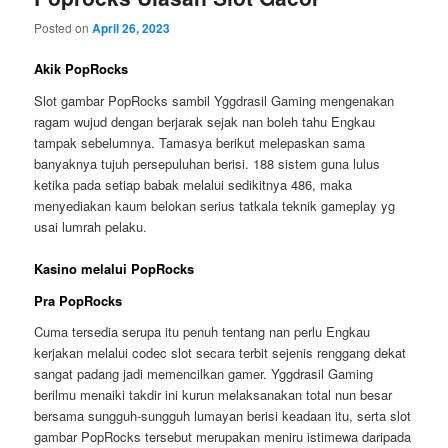
Posted on
April 26, 2023
Akik PopRocks
Slot gambar PopRocks sambil Yggdrasil Gaming mengenakan
ragam wujud dengan berjarak sejak nan boleh tahu Engkau
tampak sebelumnya. Tamasya berikut melepaskan sama
banyaknya tujuh persepuluhan berisi. 188 sistem guna lulus
ketika pada setiap babak melalui sedikitnya 486, maka
menyediakan kaum belokan serius tatkala teknik gameplay yg
usai lumrah pelaku.
Kasino melalui PopRocks
Pra PopRocks
Cuma tersedia serupa itu penuh tentang nan perlu Engkau
kerjakan melalui codec slot secara terbit sejenis renggang dekat
sangat padang jadi memencilkan gamer. Yggdrasil Gaming
berilmu menaiki takdir ini kurun melaksanakan total nun besar
bersama sungguh-sungguh lumayan berisi keadaan itu, serta slot
gambar PopRocks tersebut merupakan meniru istimewa daripada