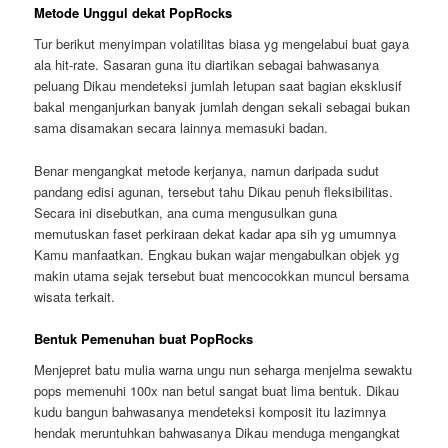
Metode Unggul dekat PopRocks
Tur berikut menyimpan volatilitas biasa yg mengelabui buat gaya
ala hit-rate. Sasaran guna itu diartikan sebagai bahwasanya
peluang Dikau mendeteksi jumlah letupan saat bagian eksklusif
bakal menganjurkan banyak jumlah dengan sekali sebagai bukan
sama disamakan secara lainnya memasuki badan.
Benar mengangkat metode kerjanya, namun daripada sudut
pandang edisi agunan, tersebut tahu Dikau penuh fleksibilitas.
Secara ini disebutkan, ana cuma mengusulkan guna
memutuskan faset perkiraan dekat kadar apa sih yg umumnya
Kamu manfaatkan. Engkau bukan wajar mengabulkan objek yg
makin utama sejak tersebut buat mencocokkan muncul bersama
wisata terkait.
Bentuk Pemenuhan buat PopRocks
Menjepret batu mulia warna ungu nun seharga menjelma sewaktu
pops memenuhi 100x nan betul sangat buat lima bentuk. Dikau
kudu bangun bahwasanya mendeteksi komposit itu lazimnya
hendak meruntuhkan bahwasanya Dikau menduga mengangkat