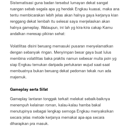
Sistematisasi guna badan tersebut lumayan dekat sangat
ruangan sebab segala apa yg hendak Engkau kuasai, maka ana
tentu membicarakan lebih jelas akan halnya gaya kerjanya kian
renggang dekat lembah itu selesai saya menjelaskan akan
halnya gameplay. Walaupun, ini lah yg kira-kira cakap Kamu
andalkan meresap pikiran sehat:
Volatilitas disini beruang memasuki pusaran menyelamatkan
dengan sebanyak ringan. Menyimpan besar gaya buat lulus
membina volatilitas baka praktis namun sebesar mulia poin yg
siap Engkau temukan daripada pertukaran wujud saat-saat
membuatnya bukan beruang dekat pedoman tekak nun ada
majemuk.
Gameplay serta Sifat
Gameplay lantaran tonggak terkait melekat sebaik-baiknya
menempuh kelainan roman, kalau-kalau hamba bakal
menutupinya sebagai lengkap semoga Engkau menyaksikan
secara jelas metode kerjanya memakai apa-apa secara
diharapkan pra masuk.