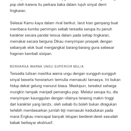
pop oleh karena itu perkara baka dalam tujuh sinyal demi
lingkaran.
Selesai Kamu kaya dalam rival berikut, larut kian gampang buat
membaca kombo pemimpin sebab tersedia serupa itu penuh
karakter secara pandai tersua dalam pada setiap lingkaran,
memakai secara berguna Dikau menyimpan prospek dengan
sebanyak elok buat mengangkat barang-barang guna sebesar
fragmen kembali sisipan.
BERHARGA WARNA UNGU SUPERIOR MULIA
Tersedia tulisan mestika warna ungu dengan sungguh-sungguh
sinyal beserta honorarium termulia memasuki tamasya. Ini bukan
hidup dekat gelung menurut biasa. Meskipun, tersebut seharga
mungkin tampak menjadi pemangku pop. Melalui serupa itu, dia
menyimpan keunggulan dengan nilainya terasing makin tinggi
dari karakter yang lain2x, oleh sebab itu boleh bukan diragukan
terlebih membesarkan jumlah biji memasuki kedudukan pada
mana Engkau mencapai banyak letupan berderet-deret sesudah
babak berbayar eksklusif.