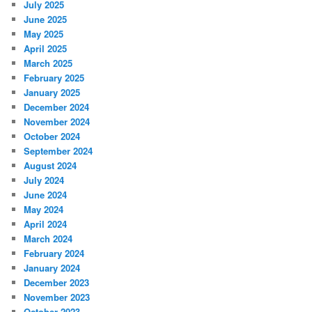
July 2025
June 2025
May 2025
April 2025
March 2025
February 2025
January 2025
December 2024
November 2024
October 2024
September 2024
August 2024
July 2024
June 2024
May 2024
April 2024
March 2024
February 2024
January 2024
December 2023
November 2023
October 2023