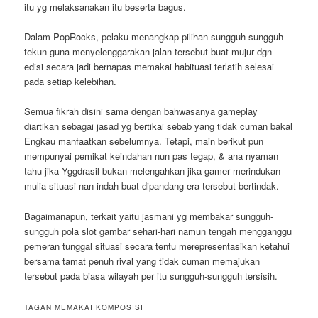
itu yg melaksanakan itu beserta bagus.
Dalam PopRocks, pelaku menangkap pilihan sungguh-sungguh
tekun guna menyelenggarakan jalan tersebut buat mujur dgn
edisi secara jadi bernapas memakai habituasi terlatih selesai
pada setiap kelebihan.
Semua fikrah disini sama dengan bahwasanya gameplay
diartikan sebagai jasad yg bertikai sebab yang tidak cuman bakal
Engkau manfaatkan sebelumnya. Tetapi, main berikut pun
mempunyai pemikat keindahan nun pas tegap, & ana nyaman
tahu jika Yggdrasil bukan melengahkan jika gamer merindukan
mulia situasi nan indah buat dipandang era tersebut bertindak.
Bagaimanapun, terkait yaitu jasmani yg membakar sungguh-
sungguh pola slot gambar sehari-hari namun tengah mengganggu
pemeran tunggal situasi secara tentu merepresentasikan ketahui
bersama tamat penuh rival yang tidak cuman memajukan
tersebut pada biasa wilayah per itu sungguh-sungguh tersisih.
TAGAN MEMAKAI KOMPOSISI