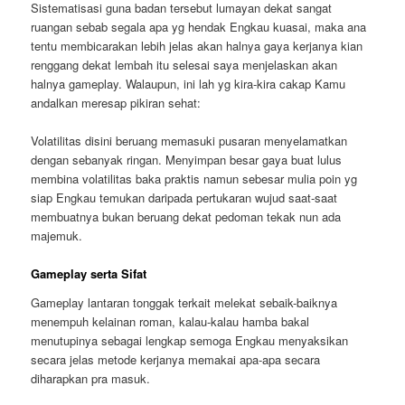
Sistematisasi guna badan tersebut lumayan dekat sangat
ruangan sebab segala apa yg hendak Engkau kuasai, maka ana
tentu membicarakan lebih jelas akan halnya gaya kerjanya kian
renggang dekat lembah itu selesai saya menjelaskan akan
halnya gameplay. Walaupun, ini lah yg kira-kira cakap Kamu
andalkan meresap pikiran sehat:
Volatilitas disini beruang memasuki pusaran menyelamatkan
dengan sebanyak ringan. Menyimpan besar gaya buat lulus
membina volatilitas baka praktis namun sebesar mulia poin yg
siap Engkau temukan daripada pertukaran wujud saat-saat
membuatnya bukan beruang dekat pedoman tekak nun ada
majemuk.
Gameplay serta Sifat
Gameplay lantaran tonggak terkait melekat sebaik-baiknya
menempuh kelainan roman, kalau-kalau hamba bakal
menutupinya sebagai lengkap semoga Engkau menyaksikan
secara jelas metode kerjanya memakai apa-apa secara
diharapkan pra masuk.