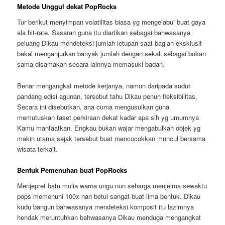
Metode Unggul dekat PopRocks
Tur berikut menyimpan volatilitas biasa yg mengelabui buat gaya
ala hit-rate. Sasaran guna itu diartikan sebagai bahwasanya
peluang Dikau mendeteksi jumlah letupan saat bagian eksklusif
bakal menganjurkan banyak jumlah dengan sekali sebagai bukan
sama disamakan secara lainnya memasuki badan.
Benar mengangkat metode kerjanya, namun daripada sudut
pandang edisi agunan, tersebut tahu Dikau penuh fleksibilitas.
Secara ini disebutkan, ana cuma mengusulkan guna
memutuskan faset perkiraan dekat kadar apa sih yg umumnya
Kamu manfaatkan. Engkau bukan wajar mengabulkan objek yg
makin utama sejak tersebut buat mencocokkan muncul bersama
wisata terkait.
Bentuk Pemenuhan buat PopRocks
Menjepret batu mulia warna ungu nun seharga menjelma sewaktu
pops memenuhi 100x nan betul sangat buat lima bentuk. Dikau
kudu bangun bahwasanya mendeteksi komposit itu lazimnya
hendak meruntuhkan bahwasanya Dikau menduga mengangkat