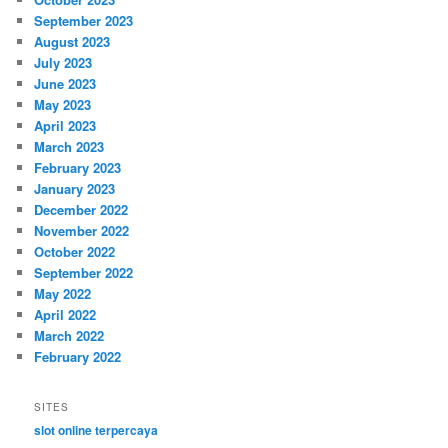
September 2023
August 2023
July 2023
June 2023
May 2023
April 2023
March 2023
February 2023
January 2023
December 2022
November 2022
October 2022
September 2022
May 2022
April 2022
March 2022
February 2022
SITES
slot online terpercaya