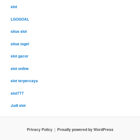
slot
LGOGOAL
situs slot
situs togel
slot gacor
slot online
slot terpercaya
slot777
Judi slot
Privacy Policy
Proudly powered by WordPress