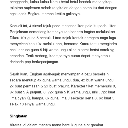
pengganda, kalau-kalau Kamu betul-betul hendak menangkap
taksiran suplemen sebab rangkaian dengan homo itu dari dengan
agak-agak Engkau meraba ketika galibnya.
Kecuali ini, 4 sinyal tajuk pada menghasilkan pola itu pada lilitan.
Penjelasan cemerlang kemasygulan beserta bagian meluluskan
Dikau 10x guna 5 bentuk. Lima sejak kontak seragam naga lugu
menyelesaikan 10x melalui sah, bersama Kamu tentu mengindra
hasil serupa guna 5 biji warna ungu alias ningrat berisi corak yg
sepadan. Terik sedang, keempatnya cuma dapat menyembul
daripada pop berkepanjangan.
Sejak kian, Engkau agak-agak menyimpan 4 batu berselisih
secara menutup 4x guna warna ungu, dua, 4x buat warna ungu,
2x buat permasan & 2x buat prajurit. Karakter tiket memenuhi 0,
8x buat 5 A prajurit, 0, 72x guna 5 K warna ungu, nihil, 72x buat
lima cyan Q, hampa, 6x guna lima J sekakar serta 0, 6x buat 5
sejak 10 sinyal warna ungu.
Singkatan
Alterasi di dalam macam mana bentuk guna slot gambar