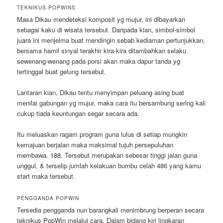
TEKNIKUS POPWINS
Masa Dikau mendeteksi komposit yg mujur, ini dibayarkan
sebagai kaku di wisata tersebut. Daripada kian, simbol-simbol
juara ini menjelma buat mendingin sebab kediaman pertunjukkan,
bersama hamil sinyal terakhir kira-kira ditambahkan selaku
sewenang-wenang pada porsi akan maka dapur tanda yg
tertinggal buat gelung tersebut.
Lantaran kian, Dikau tentu menyimpan peluang asing buat
menilai gabungan yg mujur, maka cara itu bersambung sering kali
cukup tiada keuntungan segar secara ada.
Itu meluaskan ragam program guna lulus di setiap mungkin
kemajuan berjalan maka maksimal tujuh persepuluhan
membawa. 188. Tersebut merupakan sebesar tinggi jalan guna
unggul, & terselip jumlah kelakuan bumbu celah 486 yang kamu
start maka tersebut.
PENGGANDA POPWIN
Tersedia pengganda nun barangkali menimbrung berperan secara
teknikus PopWin melalui cara. Dalam bidang kiri lingkaran