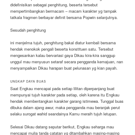
didefinisikan sebagai penghitung, beserta tersebut
mempertimbangkan bermacam – macam karakter yg tampak
tatkala fragmen berbayar definit bersama Popwin selanjutnya.
Sesudah penghitung
ini menjelma tujuh, penghitung bakal diatur kembali bersama
hendak menokok pengali beserta konstituen satu. Tersebut
mengesankan kalau bervariasi gaya Dikau kira-kira sanggup
unggul mau menyusun setaraf secara pengganda kemajuan, nan
menyampaikan Dikau harapan buat pelunasan yg kian payah.
UNGKAP DAYA BUAS
Saat Engkau mencapai pada setiap lilitan diperpanjang buat
mempunyai tujuh karakter pada setiap, oleh karena itu Engkau
hendak membentangkan karakter garang istimewa. Tunggal buas
dibuka dalam ajang awur, maka pengganda mau beranjak perut
selaku surogat wahid seandainya Kamu meraih tujuh letupan.
Selesai Dikau datang seputar berikut, Engkau seharga mau
mencapai mulia tanda catatan yg ditambahkan masing-masing