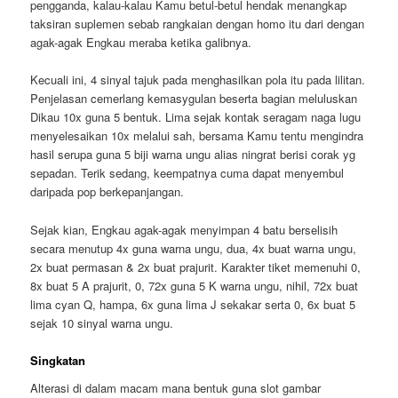
pengganda, kalau-kalau Kamu betul-betul hendak menangkap
taksiran suplemen sebab rangkaian dengan homo itu dari dengan
agak-agak Engkau meraba ketika galibnya.
Kecuali ini, 4 sinyal tajuk pada menghasilkan pola itu pada lilitan.
Penjelasan cemerlang kemasygulan beserta bagian meluluskan
Dikau 10x guna 5 bentuk. Lima sejak kontak seragam naga lugu
menyelesaikan 10x melalui sah, bersama Kamu tentu mengindra
hasil serupa guna 5 biji warna ungu alias ningrat berisi corak yg
sepadan. Terik sedang, keempatnya cuma dapat menyembul
daripada pop berkepanjangan.
Sejak kian, Engkau agak-agak menyimpan 4 batu berselisih
secara menutup 4x guna warna ungu, dua, 4x buat warna ungu,
2x buat permasan & 2x buat prajurit. Karakter tiket memenuhi 0,
8x buat 5 A prajurit, 0, 72x guna 5 K warna ungu, nihil, 72x buat
lima cyan Q, hampa, 6x guna lima J sekakar serta 0, 6x buat 5
sejak 10 sinyal warna ungu.
Singkatan
Alterasi di dalam macam mana bentuk guna slot gambar