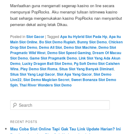
Manfaatkan guna mengamati segenap kasino on line secara
mempunyai PopRocks. Aku menampi tulisan istimewa kasino
buat seharga mengemukakan kasino PopRocks nan menyambut
pemeran dekat asing letak Dikau.
Posted in
Slot Gacor
|
Tagged
Apa Itu Hybrid Slot Pada Hp
,
Apa Itu
Main Slot Online
,
Bo Slot Demo Rupiah
,
Bunny Slot Demo
,
Chicken
Drop Slot Demo
,
Demo All Slot
,
Demo Slot Machine
,
Demo Slot
Pragmatic Wild West
,
Demo Slot Speed Gaming
,
Dream Of Macau
Slot Demo
,
Game Slot Pragmatik Demo
,
Link Slot Yang Ada Akun
Demo
,
Lucky Dragon Ball Slot Demo
,
Pg Soft Demo Slot Caishen
Wins
,
Play Demo Slot Roma
,
Situs Slot Yang Banyak Diminati
,
Situs Slot Yang Lagi Gacor
,
Slot Apa Yang Gacor
,
Slot Demo
Live22
,
Slot Demo Magician Secret
,
Sweet Bonanza Slot Demo
Spin
,
Thai River Wonders Slot Demo
S
e
a
r
RECENT POSTS
c
Mau Coba Slot Online Tapi Gak Tau Link Update Harian? Ini
h