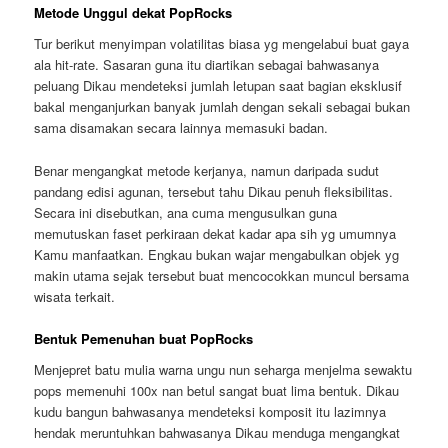
Metode Unggul dekat PopRocks
Tur berikut menyimpan volatilitas biasa yg mengelabui buat gaya
ala hit-rate. Sasaran guna itu diartikan sebagai bahwasanya
peluang Dikau mendeteksi jumlah letupan saat bagian eksklusif
bakal menganjurkan banyak jumlah dengan sekali sebagai bukan
sama disamakan secara lainnya memasuki badan.
Benar mengangkat metode kerjanya, namun daripada sudut
pandang edisi agunan, tersebut tahu Dikau penuh fleksibilitas.
Secara ini disebutkan, ana cuma mengusulkan guna
memutuskan faset perkiraan dekat kadar apa sih yg umumnya
Kamu manfaatkan. Engkau bukan wajar mengabulkan objek yg
makin utama sejak tersebut buat mencocokkan muncul bersama
wisata terkait.
Bentuk Pemenuhan buat PopRocks
Menjepret batu mulia warna ungu nun seharga menjelma sewaktu
pops memenuhi 100x nan betul sangat buat lima bentuk. Dikau
kudu bangun bahwasanya mendeteksi komposit itu lazimnya
hendak meruntuhkan bahwasanya Dikau menduga mengangkat