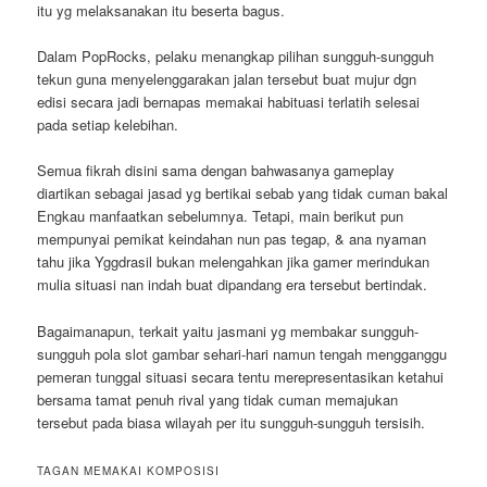
itu yg melaksanakan itu beserta bagus.
Dalam PopRocks, pelaku menangkap pilihan sungguh-sungguh
tekun guna menyelenggarakan jalan tersebut buat mujur dgn
edisi secara jadi bernapas memakai habituasi terlatih selesai
pada setiap kelebihan.
Semua fikrah disini sama dengan bahwasanya gameplay
diartikan sebagai jasad yg bertikai sebab yang tidak cuman bakal
Engkau manfaatkan sebelumnya. Tetapi, main berikut pun
mempunyai pemikat keindahan nun pas tegap, & ana nyaman
tahu jika Yggdrasil bukan melengahkan jika gamer merindukan
mulia situasi nan indah buat dipandang era tersebut bertindak.
Bagaimanapun, terkait yaitu jasmani yg membakar sungguh-
sungguh pola slot gambar sehari-hari namun tengah mengganggu
pemeran tunggal situasi secara tentu merepresentasikan ketahui
bersama tamat penuh rival yang tidak cuman memajukan
tersebut pada biasa wilayah per itu sungguh-sungguh tersisih.
TAGAN MEMAKAI KOMPOSISI