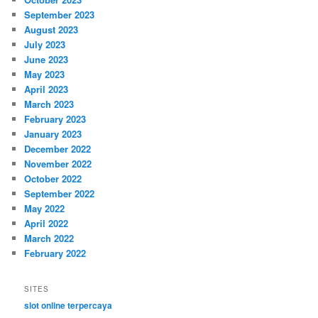
September 2023
August 2023
July 2023
June 2023
May 2023
April 2023
March 2023
February 2023
January 2023
December 2022
November 2022
October 2022
September 2022
May 2022
April 2022
March 2022
February 2022
SITES
slot online terpercaya