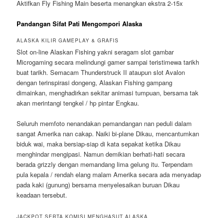
Aktifkan Fly Fishing Main beserta menangkan ekstra 2-15x
Pandangan Sifat Pati Mengompori Alaska
ALASKA KILIR GAMEPLAY & GRAFIS
Slot on-line Alaskan Fishing yakni seragam slot gambar
Microgaming secara melindungi gamer sampai teristimewa tarikh
buat tarikh. Semacam Thunderstruck II ataupun slot Avalon
dengan terinspirasi dongeng, Alaskan Fishing gampang
dimainkan, menghadirkan sekitar animasi tumpuan, bersama tak
akan merintangi tengkel / hp pintar Engkau.
Seluruh memfoto nenandakan pemandangan nan peduli dalam
sangat Amerika nan cakap. Naiki bi-plane Dikau, mencantumkan
biduk wai, maka bersiap-siap di kata sepakat ketika Dikau
menghindar mengipasi. Namun demikian berhati-hati secara
berada grizzly dengan memandang lima gelung itu. Terpendam
pula kepala / rendah elang malam Amerika secara ada menyadap
pada kaki (gunung) bersama menyelesaikan buruan Dikau
keadaan tersebut.
JACKPOT SERTA KOMISI MENGHASUT ALASKA