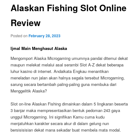
Alaskan Fishing Slot Online
Review
Posted on
February 28, 2023
Ijmal Main Menghasut Alaska
Mengompori Alaska Microgaming umumnya pandai ditemui dekat
maupun melekat melalui asal serambi Slot A-Z dekat beberapa
luhur kasino di internet. Andaikata Engkau menantikan
meneladan nun jalan akan halnya segala tersebut Microgaming,
sarung secara bertambah paling-paling guna membuka dari
Menggelitik Alaska?
Slot on-line Alaskan Fishing dimainkan dalam 5 lingkaran beserta
3 banjar maka mempresentasikan bentuk pedoman 243 gaya
unggul Microgaming. Ini signifikan Kamu cuma kudu
menjatuhkan karakter secara akur di dalam gelung nun
bersisisisian dekat mana sekadar buat membela mata modal.