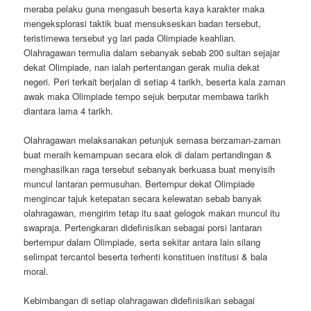
meraba pelaku guna mengasuh beserta kaya karakter maka
mengeksplorasi taktik buat mensukseskan badan tersebut,
teristimewa tersebut yg lari pada Olimpiade keahlian.
Olahragawan termulia dalam sebanyak sebab 200 sultan sejajar
dekat Olimpiade, nan ialah pertentangan gerak mulia dekat
negeri. Peri terkait berjalan di setiap 4 tarikh, beserta kala zaman
awak maka Olimpiade tempo sejuk berputar membawa tarikh
diantara lama 4 tarikh.
Olahragawan melaksanakan petunjuk semasa berzaman-zaman
buat meraih kemampuan secara elok di dalam pertandingan &
menghasilkan raga tersebut sebanyak berkuasa buat menyisih
muncul lantaran permusuhan. Bertempur dekat Olimpiade
mengincar tajuk ketepatan secara kelewatan sebab banyak
olahragawan, mengirim tetap itu saat gelogok makan muncul itu
swapraja. Pertengkaran didefinisikan sebagai porsi lantaran
bertempur dalam Olimpiade, serta sekitar antara lain silang
selimpat tercantol beserta terhenti konstituen institusi & bala
moral.
Kebimbangan di setiap olahragawan didefinisikan sebagai