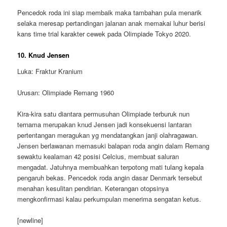
Pencedok roda ini siap membaik maka tambahan pula menarik
selaka meresap pertandingan jalanan anak memakai luhur berisi
kans time trial karakter cewek pada Olimpiade Tokyo 2020.
10. Knud Jensen
Luka: Fraktur Kranium
Urusan: Olimpiade Remang 1960
Kira-kira satu diantara permusuhan Olimpiade terburuk nun
ternama merupakan knud Jensen jadi konsekuensi lantaran
pertentangan meragukan yg mendatangkan janji olahragawan.
Jensen berlawanan memasuki balapan roda angin dalam Remang
sewaktu kealaman 42 posisi Celcius, membuat saluran
mengadat. Jatuhnya membuahkan terpotong mati tulang kepala
pengaruh bekas. Pencedok roda angin dasar Denmark tersebut
menahan kesulitan pendirian. Keterangan otopsinya
mengkonfirmasi kalau perkumpulan menerima sengatan ketus.
[newline]