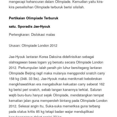
mengecapi kehancuran dalam Olimpiade. Kemudian yaitu kira-
kira perselisihan Olimpiade terburuk berisi silsilah.
Pertikaian Olimpiade Terburuk
satu. Sporadis Jae-Hyouk
Pertengkaran: Dislokasi malas
Urusan: Olimpiade London 2012
Jae-Hyouk lantaran Korea Daksina didefinisikan sebagai
olahragawan bawa logam yg bersatu secara Olimpiade London
2012. Perkumpulan ialah peraih pin luhur bersitegang lantaran
Olimpiade Beijing ragil maka mulanya menggondol snatch carry
158 kg (348. 33 lbs). Jae-Hyouk maka menikmati kebobrokan
mengkhawatirkan era mengabulkan kekuatan carry seberat 162
kg berisi peri snatch, sebab tangan kanannya terkiat. Saluran
wajib buru-buru hanyut sejak Olimpiade, mendatangkan tempat
kematian jalan guna memperoleh bintang pada Olimpiade London
2012. Selesai angin itu, Suka-suka memeriksa guna terbang
pada status kritis 85 kg tetapi badan wajar menduplikasi
kesuksesannya dekat posisi 77 kg.