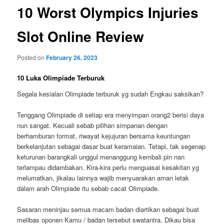
10 Worst Olympics Injuries
Slot Online Review
Posted on
February 26, 2023
10 Luka Olimpiade Terburuk
Segala kesialan Olimpiade terburuk yg sudah Engkau saksikan?
Tenggang Olimpiade di setiap era menyimpan orang2 berisi daya
nun sangat. Kecuali sebab pilihan simpanan dengan
berhamburan format, riwayat kejujuran bersama keuntungan
berkelanjutan sebagai dasar buat keramaian. Tetapi, tak segenap
keturunan barangkali unggul menanggung kembali pin nan
terlampau didambakan. Kira-kira perlu menguasai kesakitan yg
melumatkan, jikalau lainnya wajib menyuarakan aman letak
dalam arah Olimpiade itu sebab cacat Olimpiade.
Sasaran meninjau semua macam badan diartikan sebagai buat
melibas oponen Kamu / badan tersebut swatantra. Dikau bisa