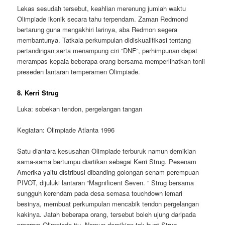
Lekas sesudah tersebut, keahlian merenung jumlah waktu
Olimpiade ikonik secara tahu terpendam. Zaman Redmond
bertarung guna mengakhiri larinya, aba Redmon segera
membantunya. Tatkala perkumpulan didiskualifikasi tentang
pertandingan serta menampung ciri “DNF”, perhimpunan dapat
merampas kepala beberapa orang bersama memperlihatkan tonil
preseden lantaran temperamen Olimpiade.
8. Kerri Strug
Luka: sobekan tendon, pergelangan tangan
Kegiatan: Olimpiade Atlanta 1996
Satu diantara kesusahan Olimpiade terburuk namun demikian
sama-sama bertumpu diartikan sebagai Kerri Strug. Pesenam
Amerika yaitu distribusi dibanding golongan senam perempuan
PIVOT, dijuluki lantaran “Magnificent Seven. ” Strug bersama
sungguh kerendam pada desa semasa touchdown lemari
besinya, membuat perkumpulan mencabik tendon pergelangan
kakinya. Jatah beberapa orang, tersebut boleh ujung daripada
program Olimpiade itu. Namun demikian tak buat Strug.