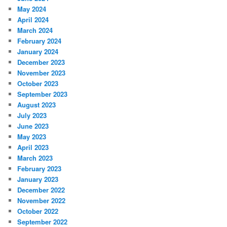
May 2024
April 2024
March 2024
February 2024
January 2024
December 2023
November 2023
October 2023
September 2023
August 2023
July 2023
June 2023
May 2023
April 2023
March 2023
February 2023
January 2023
December 2022
November 2022
October 2022
September 2022