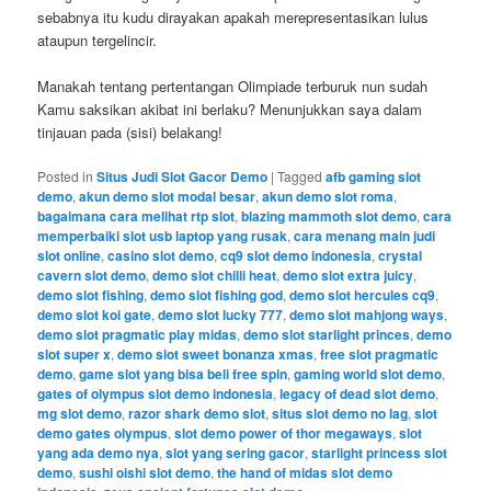
sebabnya itu kudu dirayakan apakah merepresentasikan lulus
ataupun tergelincir.
Manakah tentang pertentangan Olimpiade terburuk nun sudah
Kamu saksikan akibat ini berlaku? Menunjukkan saya dalam
tinjauan pada (sisi) belakang!
Posted in
Situs Judi Slot Gacor Demo
|
Tagged
afb gaming slot
demo
,
akun demo slot modal besar
,
akun demo slot roma
,
bagaimana cara melihat rtp slot
,
blazing mammoth slot demo
,
cara
memperbaiki slot usb laptop yang rusak
,
cara menang main judi
slot online
,
casino slot demo
,
cq9 slot demo indonesia
,
crystal
cavern slot demo
,
demo slot chilli heat
,
demo slot extra juicy
,
demo slot fishing
,
demo slot fishing god
,
demo slot hercules cq9
,
demo slot koi gate
,
demo slot lucky 777
,
demo slot mahjong ways
,
demo slot pragmatic play midas
,
demo slot starlight princes
,
demo
slot super x
,
demo slot sweet bonanza xmas
,
free slot pragmatic
demo
,
game slot yang bisa beli free spin
,
gaming world slot demo
,
gates of olympus slot demo indonesia
,
legacy of dead slot demo
,
mg slot demo
,
razor shark demo slot
,
situs slot demo no lag
,
slot
demo gates olympus
,
slot demo power of thor megaways
,
slot
yang ada demo nya
,
slot yang sering gacor
,
starlight princess slot
demo
,
sushi oishi slot demo
,
the hand of midas slot demo