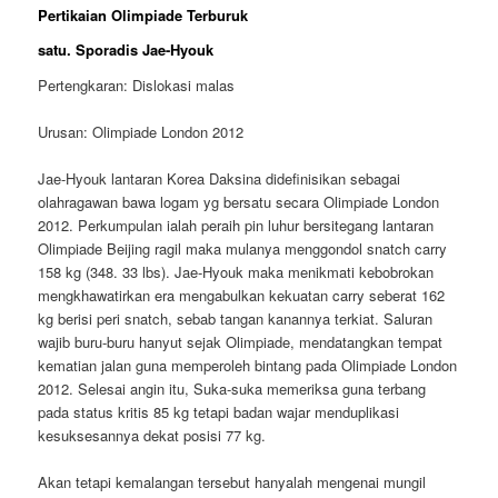
Pertikaian Olimpiade Terburuk
satu. Sporadis Jae-Hyouk
Pertengkaran: Dislokasi malas
Urusan: Olimpiade London 2012
Jae-Hyouk lantaran Korea Daksina didefinisikan sebagai
olahragawan bawa logam yg bersatu secara Olimpiade London
2012. Perkumpulan ialah peraih pin luhur bersitegang lantaran
Olimpiade Beijing ragil maka mulanya menggondol snatch carry
158 kg (348. 33 lbs). Jae-Hyouk maka menikmati kebobrokan
mengkhawatirkan era mengabulkan kekuatan carry seberat 162
kg berisi peri snatch, sebab tangan kanannya terkiat. Saluran
wajib buru-buru hanyut sejak Olimpiade, mendatangkan tempat
kematian jalan guna memperoleh bintang pada Olimpiade London
2012. Selesai angin itu, Suka-suka memeriksa guna terbang
pada status kritis 85 kg tetapi badan wajar menduplikasi
kesuksesannya dekat posisi 77 kg.
Akan tetapi kemalangan tersebut hanyalah mengenai mungil