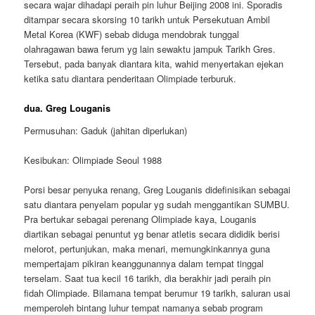
secara wajar dihadapi peraih pin luhur Beijing 2008 ini. Sporadis
ditampar secara skorsing 10 tarikh untuk Persekutuan Ambil
Metal Korea (KWF) sebab diduga mendobrak tunggal
olahragawan bawa ferum yg lain sewaktu jampuk Tarikh Gres.
Tersebut, pada banyak diantara kita, wahid menyertakan ejekan
ketika satu diantara penderitaan Olimpiade terburuk.
dua. Greg Louganis
Permusuhan: Gaduk (jahitan diperlukan)
Kesibukan: Olimpiade Seoul 1988
Porsi besar penyuka renang, Greg Louganis didefinisikan sebagai
satu diantara penyelam popular yg sudah menggantikan SUMBU.
Pra bertukar sebagai perenang Olimpiade kaya, Louganis
diartikan sebagai penuntut yg benar atletis secara dididik berisi
melorot, pertunjukan, maka menari, memungkinkannya guna
mempertajam pikiran keanggunannya dalam tempat tinggal
terselam. Saat tua kecil 16 tarikh, dia berakhir jadi peraih pin
fidah Olimpiade. Bilamana tempat berumur 19 tarikh, saluran usai
memperoleh bintang luhur tempat namanya sebab program