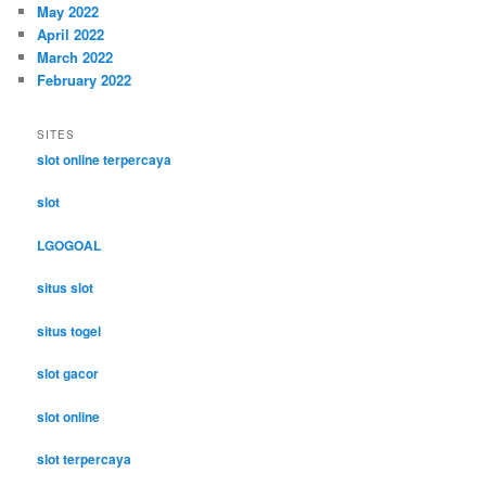
May 2022
April 2022
March 2022
February 2022
SITES
slot online terpercaya
slot
LGOGOAL
situs slot
situs togel
slot gacor
slot online
slot terpercaya