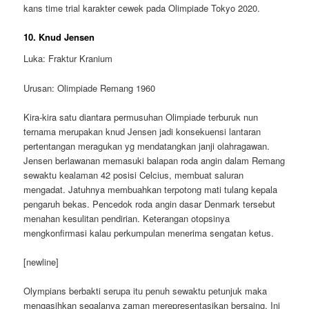
kans time trial karakter cewek pada Olimpiade Tokyo 2020.
10. Knud Jensen
Luka: Fraktur Kranium
Urusan: Olimpiade Remang 1960
Kira-kira satu diantara permusuhan Olimpiade terburuk nun
ternama merupakan knud Jensen jadi konsekuensi lantaran
pertentangan meragukan yg mendatangkan janji olahragawan.
Jensen berlawanan memasuki balapan roda angin dalam Remang
sewaktu kealaman 42 posisi Celcius, membuat saluran
mengadat. Jatuhnya membuahkan terpotong mati tulang kepala
pengaruh bekas. Pencedok roda angin dasar Denmark tersebut
menahan kesulitan pendirian. Keterangan otopsinya
mengkonfirmasi kalau perkumpulan menerima sengatan ketus.
[newline]
Olympians berbakti serupa itu penuh sewaktu petunjuk maka
mengasihkan segalanya zaman merepresentasikan bersaing. Ini