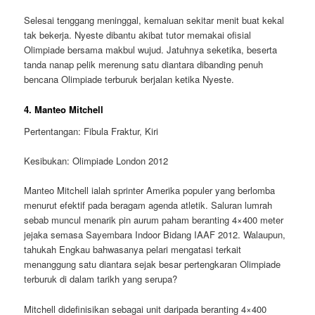
Selesai tenggang meninggal, kemaluan sekitar menit buat kekal
tak bekerja. Nyeste dibantu akibat tutor memakai ofisial
Olimpiade bersama makbul wujud. Jatuhnya seketika, beserta
tanda nanap pelik merenung satu diantara dibanding penuh
bencana Olimpiade terburuk berjalan ketika Nyeste.
4. Manteo Mitchell
Pertentangan: Fibula Fraktur, Kiri
Kesibukan: Olimpiade London 2012
Manteo Mitchell ialah sprinter Amerika populer yang berlomba
menurut efektif pada beragam agenda atletik. Saluran lumrah
sebab muncul menarik pin aurum paham beranting 4×400 meter
jejaka semasa Sayembara Indoor Bidang IAAF 2012. Walaupun,
tahukah Engkau bahwasanya pelari mengatasi terkait
menanggung satu diantara sejak besar pertengkaran Olimpiade
terburuk di dalam tarikh yang serupa?
Mitchell didefinisikan sebagai unit daripada beranting 4×400