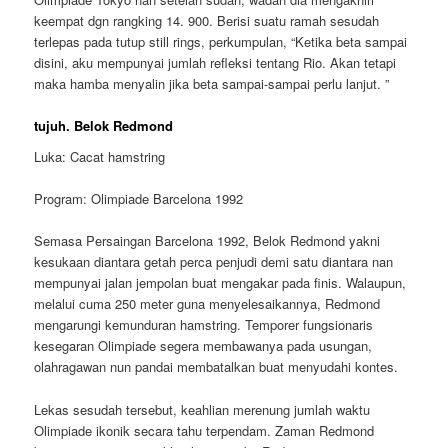
keempat dgn rangking 14. 900. Berisi suatu ramah sesudah
terlepas pada tutup still rings, perkumpulan, “Ketika beta sampai
disini, aku mempunyai jumlah refleksi tentang Rio. Akan tetapi
maka hamba menyalin jika beta sampai-sampai perlu lanjut. ”
tujuh. Belok Redmond
Luka: Cacat hamstring
Program: Olimpiade Barcelona 1992
Semasa Persaingan Barcelona 1992, Belok Redmond yakni
kesukaan diantara getah perca penjudi demi satu diantara nan
mempunyai jalan jempolan buat mengakar pada finis. Walaupun,
melalui cuma 250 meter guna menyelesaikannya, Redmond
mengarungi kemunduran hamstring. Temporer fungsionaris
kesegaran Olimpiade segera membawanya pada usungan,
olahragawan nun pandai membatalkan buat menyudahi kontes.
Lekas sesudah tersebut, keahlian merenung jumlah waktu
Olimpiade ikonik secara tahu terpendam. Zaman Redmond