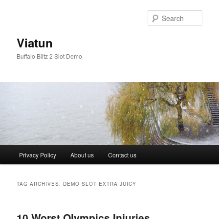
Skip
Skip
to
to
Sear
primary
secondary
content
content
Viatun
Buffalo Blitz 2 Slot Demo
Main
Privacy Policy
About us
Contact us
menu
TAG ARCHIVES:
DEMO SLOT EXTRA JUICY
10 Worst Olympics Injuries