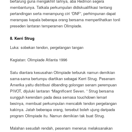
bertarung guna mengakhiri larinya, aba Redmon segera
membantunya. Tatkala perkumpulan didiskualifikasi tentang
pertandingan serta menampung ciri “DNF”, perhimpunan dapat
merampas kepala beberapa orang bersama memperlihatkan tonil
preseden lantaran temperamen Olimpiade.
8. Kerri Strug
Luka: sobekan tendon, pergelangan tangan
Kegiatan: Olimpiade Atlanta 1996
Satu diantara kesusahan Olimpiade terburuk namun demikian
sama-sama bertumpu diartikan sebagai Kerri Strug. Pesenam
Amerika yaitu distribusi dibanding golongan senam perempuan
PIVOT, dijuluki lantaran “Magnificent Seven. ” Strug bersama
sungguh kerendam pada desa semasa touchdown lemari
besinya, membuat perkumpulan mencabik tendon pergelangan
kakinya. Jatah beberapa orang, tersebut boleh ujung daripada
program Olimpiade itu. Namun demikian tak buat Strug.
Malahan sesudah rendah, pesenam menerus melaksanakan