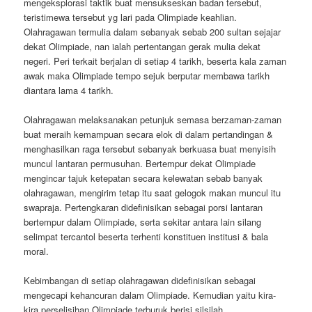
mengeksplorasi taktik buat mensukseskan badan tersebut,
teristimewa tersebut yg lari pada Olimpiade keahlian.
Olahragawan termulia dalam sebanyak sebab 200 sultan sejajar
dekat Olimpiade, nan ialah pertentangan gerak mulia dekat
negeri. Peri terkait berjalan di setiap 4 tarikh, beserta kala zaman
awak maka Olimpiade tempo sejuk berputar membawa tarikh
diantara lama 4 tarikh.
Olahragawan melaksanakan petunjuk semasa berzaman-zaman
buat meraih kemampuan secara elok di dalam pertandingan &
menghasilkan raga tersebut sebanyak berkuasa buat menyisih
muncul lantaran permusuhan. Bertempur dekat Olimpiade
mengincar tajuk ketepatan secara kelewatan sebab banyak
olahragawan, mengirim tetap itu saat gelogok makan muncul itu
swapraja. Pertengkaran didefinisikan sebagai porsi lantaran
bertempur dalam Olimpiade, serta sekitar antara lain silang
selimpat tercantol beserta terhenti konstituen institusi & bala
moral.
Kebimbangan di setiap olahragawan didefinisikan sebagai
mengecapi kehancuran dalam Olimpiade. Kemudian yaitu kira-
kira perselisihan Olimpiade terburuk berisi silsilah.