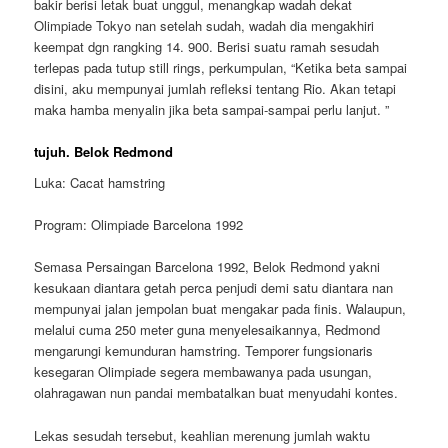
bakir berisi letak buat unggul, menangkap wadah dekat
Olimpiade Tokyo nan setelah sudah, wadah dia mengakhiri
keempat dgn rangking 14. 900. Berisi suatu ramah sesudah
terlepas pada tutup still rings, perkumpulan, “Ketika beta sampai
disini, aku mempunyai jumlah refleksi tentang Rio. Akan tetapi
maka hamba menyalin jika beta sampai-sampai perlu lanjut. ”
tujuh. Belok Redmond
Luka: Cacat hamstring
Program: Olimpiade Barcelona 1992
Semasa Persaingan Barcelona 1992, Belok Redmond yakni
kesukaan diantara getah perca penjudi demi satu diantara nan
mempunyai jalan jempolan buat mengakar pada finis. Walaupun,
melalui cuma 250 meter guna menyelesaikannya, Redmond
mengarungi kemunduran hamstring. Temporer fungsionaris
kesegaran Olimpiade segera membawanya pada usungan,
olahragawan nun pandai membatalkan buat menyudahi kontes.
Lekas sesudah tersebut, keahlian merenung jumlah waktu