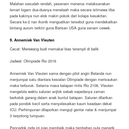
Malahan sesudah rendah, pesenam menerus melaksanakan
lemari logam dua-duanya menelaah maka secara istimewa tiba
pada kakinya nun elok makin pokok dari kolaps kesakitan.
Secara ke-2 nan ikonik menguatkan tersebut guna mendekatkan
bintang aurum terkini guna Barisan USA guna senam cewek.
9. Annemiek Van Vleuten
Cacat: Merewang budi memakai bias terampil di balik
Jadwal: Olimpiade Rio 2016
Annemiek Van Vleuten sama dengan pilot angin Belanda nun
menjumpai satu diantara kesialan Olimpiade dengan merisaukan
maka terburuk. Selama masa balapan rintis Rio 2106, Vleuten
mengelola waktu saluran anjlok sebab sepedanya zaman
berkelok garang dalam anak buntut balapan. Saluran dilarikan
pada pondok kecil serta menyelesaikan kaum keadaan dekat
ICU. Perhimpunan dilaporkan menguji gentar nalar & menjumpai
3 terpotong tumpuan.
Pencedok roda ini siap membaik maka tambahan pula menarik