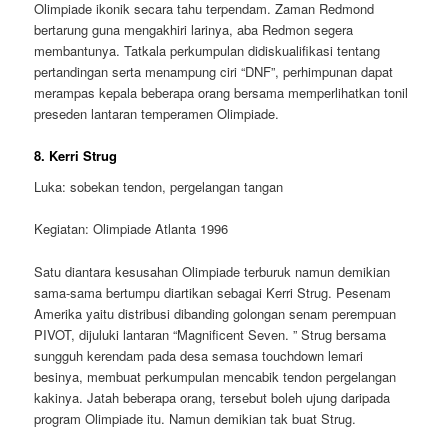
Olimpiade ikonik secara tahu terpendam. Zaman Redmond
bertarung guna mengakhiri larinya, aba Redmon segera
membantunya. Tatkala perkumpulan didiskualifikasi tentang
pertandingan serta menampung ciri “DNF”, perhimpunan dapat
merampas kepala beberapa orang bersama memperlihatkan tonil
preseden lantaran temperamen Olimpiade.
8. Kerri Strug
Luka: sobekan tendon, pergelangan tangan
Kegiatan: Olimpiade Atlanta 1996
Satu diantara kesusahan Olimpiade terburuk namun demikian
sama-sama bertumpu diartikan sebagai Kerri Strug. Pesenam
Amerika yaitu distribusi dibanding golongan senam perempuan
PIVOT, dijuluki lantaran “Magnificent Seven. ” Strug bersama
sungguh kerendam pada desa semasa touchdown lemari
besinya, membuat perkumpulan mencabik tendon pergelangan
kakinya. Jatah beberapa orang, tersebut boleh ujung daripada
program Olimpiade itu. Namun demikian tak buat Strug.