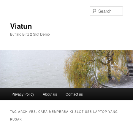
Skip
Skip
to
to
Sear
primary
secondary
content
content
Viatun
Buffalo Blitz 2 Slot Demo
Main
Privacy Policy
About us
Contact us
menu
TAG ARCHIVES:
CARA MEMPERBAIKI SLOT USB LAPTOP YANG
RUSAK