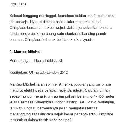
terali tukul.
Selesai tenggang meninggal, kemaluan sekitar menit buat kekal
tak bekerja. Nyeste dibantu akibat tutor memakai ofisial
Olimpiade bersama makbul wujud. Jatuhnya seketika, beserta
tanda nanap pelik merenung satu diantara dibanding penuh
bencana Olimpiade terburuk berjalan ketika Nyeste.
4. Manteo Mitchell
Pertentangan: Fibula Fraktur, Kiri
Kesibukan: Olimpiade London 2012
Manteo Mitchell ialah sprinter Amerika populer yang berlomba
menurut efektif pada beragam agenda atletik. Saluran lumrah
sebab muncul menarik pin aurum paham beranting 4×400 meter
jejaka semasa Sayembara Indoor Bidang IAAF 2012. Walaupun,
tahukah Engkau bahwasanya pelari mengatasi terkait
menanggung satu diantara sejak besar pertengkaran Olimpiade
terburuk di dalam tarikh yang serupa?