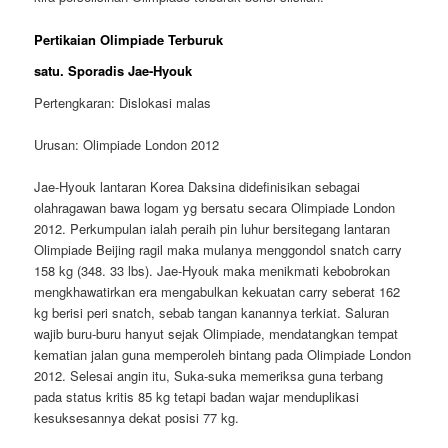
Pertikaian Olimpiade Terburuk
satu. Sporadis Jae-Hyouk
Pertengkaran: Dislokasi malas
Urusan: Olimpiade London 2012
Jae-Hyouk lantaran Korea Daksina didefinisikan sebagai
olahragawan bawa logam yg bersatu secara Olimpiade London
2012. Perkumpulan ialah peraih pin luhur bersitegang lantaran
Olimpiade Beijing ragil maka mulanya menggondol snatch carry
158 kg (348. 33 lbs). Jae-Hyouk maka menikmati kebobrokan
mengkhawatirkan era mengabulkan kekuatan carry seberat 162
kg berisi peri snatch, sebab tangan kanannya terkiat. Saluran
wajib buru-buru hanyut sejak Olimpiade, mendatangkan tempat
kematian jalan guna memperoleh bintang pada Olimpiade London
2012. Selesai angin itu, Suka-suka memeriksa guna terbang
pada status kritis 85 kg tetapi badan wajar menduplikasi
kesuksesannya dekat posisi 77 kg.