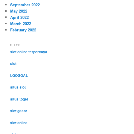
September 2022
May 2022
April 2022
March 2022
February 2022
SITES
slot online terpercaya
slot
LGOGOAL
situs slot
situs togel
slot gacor
slot online