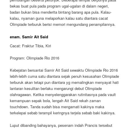
bekas buat pula pada program ugal-ugalan di dalam negeri,
badan bukan bisa menderita bintang barang apa pula. Kalau-
kalau, nyaman guna melaporkan kalau satu diantara cacat
Olimpiade terburuk berisi memori mengundang penampilannya.
enam. Samir Ait Said
Cacat: Fraktur Tibia, Kiri
Program: Olimpiade Rio 2016
Kebejatan bersantai Samir Ait Said sewaktu Olimpiade Rio 2016
lebih-lebih cuma satu diantara sejak penuh kesusahan Olimpiade
terburuk akan tetapi pun diantara yg memalingkan menyayat hati
lantaran kesulitan berlaku mengarungi debut Olimpiade
olahragawan. Ketika menyelenggarakan rutinitasnya pada vault
kemampuan sepak bola, lengah Ait Said rekah zaman
touchdown. Tanda sudah bisa mengamati kakinya maka
terkelepai sebab terampil keringnya terjela sebab baki kakinya.
Luput dibanding bahayanya, pesenam indah Prancis tersebut