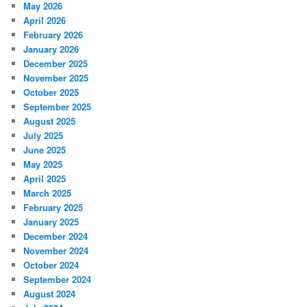
May 2026
April 2026
February 2026
January 2026
December 2025
November 2025
October 2025
September 2025
August 2025
July 2025
June 2025
May 2025
April 2025
March 2025
February 2025
January 2025
December 2024
November 2024
October 2024
September 2024
August 2024