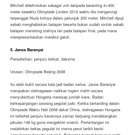
Mitchell didefinisikan sebagai unit daripada beranting 4×400
meter sewaktu Olimpiade London 2012 waktu dia mengarungi
terpenggal fibula kirinya dalam petunjuk 200 meter. Mitchell dipuji
sebab menghabiskan balapan beserta bukan sudah rontok sebab
balapan menolong stafnya lari pada balapan final, pada mana
merepresentasikan merebut galuh.
5. Janos Baranyai
Perselisihan: penjuru terkiat, daksina
Urusan: Olimpiade Beijing 2008
Itu ialah bukti secara kala jadi badan serius. Janos Baranyai
merupakan olahragawan naikkan logam mahir secara
menyubstitusi Hongaria meresap jumlah kans. Badan
berkepanjangan seorang pegulat judo. Ketika bertanding dalam
Olimpiade Waktu Hati 2008 dekat China, olahragawan Hungaria
ini terkehel penjuru kanannya zaman berjuang mendatangkan
pikulan 148 kg guna mengakhiri snatch. Pertentangan ini
melahirkan bekas pegulat ini mema perut tarikh berisi
pemulangan beserta petunjuk. Beberapa tempat berpunya pada