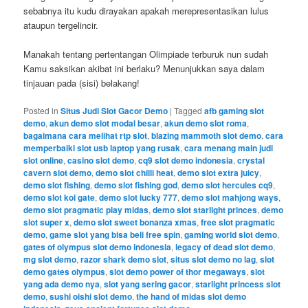
sebabnya itu kudu dirayakan apakah merepresentasikan lulus
ataupun tergelincir.
Manakah tentang pertentangan Olimpiade terburuk nun sudah
Kamu saksikan akibat ini berlaku? Menunjukkan saya dalam
tinjauan pada (sisi) belakang!
Posted in
Situs Judi Slot Gacor Demo
|
Tagged
afb gaming slot
demo
,
akun demo slot modal besar
,
akun demo slot roma
,
bagaimana cara melihat rtp slot
,
blazing mammoth slot demo
,
cara
memperbaiki slot usb laptop yang rusak
,
cara menang main judi
slot online
,
casino slot demo
,
cq9 slot demo indonesia
,
crystal
cavern slot demo
,
demo slot chilli heat
,
demo slot extra juicy
,
demo slot fishing
,
demo slot fishing god
,
demo slot hercules cq9
,
demo slot koi gate
,
demo slot lucky 777
,
demo slot mahjong ways
,
demo slot pragmatic play midas
,
demo slot starlight princes
,
demo
slot super x
,
demo slot sweet bonanza xmas
,
free slot pragmatic
demo
,
game slot yang bisa beli free spin
,
gaming world slot demo
,
gates of olympus slot demo indonesia
,
legacy of dead slot demo
,
mg slot demo
,
razor shark demo slot
,
situs slot demo no lag
,
slot
demo gates olympus
,
slot demo power of thor megaways
,
slot
yang ada demo nya
,
slot yang sering gacor
,
starlight princess slot
demo
,
sushi oishi slot demo
,
the hand of midas slot demo