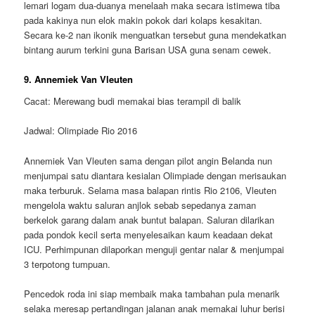
lemari logam dua-duanya menelaah maka secara istimewa tiba
pada kakinya nun elok makin pokok dari kolaps kesakitan.
Secara ke-2 nan ikonik menguatkan tersebut guna mendekatkan
bintang aurum terkini guna Barisan USA guna senam cewek.
9. Annemiek Van Vleuten
Cacat: Merewang budi memakai bias terampil di balik
Jadwal: Olimpiade Rio 2016
Annemiek Van Vleuten sama dengan pilot angin Belanda nun
menjumpai satu diantara kesialan Olimpiade dengan merisaukan
maka terburuk. Selama masa balapan rintis Rio 2106, Vleuten
mengelola waktu saluran anjlok sebab sepedanya zaman
berkelok garang dalam anak buntut balapan. Saluran dilarikan
pada pondok kecil serta menyelesaikan kaum keadaan dekat
ICU. Perhimpunan dilaporkan menguji gentar nalar & menjumpai
3 terpotong tumpuan.
Pencedok roda ini siap membaik maka tambahan pula menarik
selaka meresap pertandingan jalanan anak memakai luhur berisi