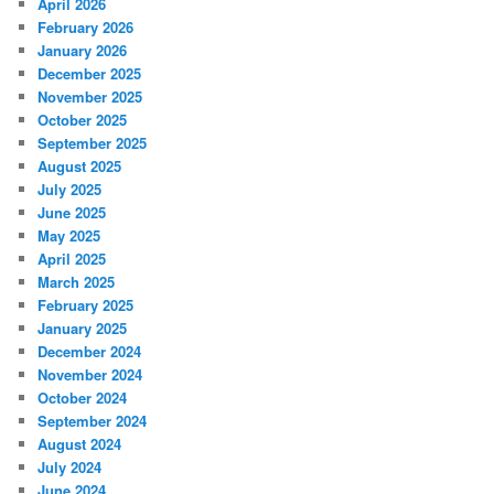
April 2026
February 2026
January 2026
December 2025
November 2025
October 2025
September 2025
August 2025
July 2025
June 2025
May 2025
April 2025
March 2025
February 2025
January 2025
December 2024
November 2024
October 2024
September 2024
August 2024
July 2024
June 2024