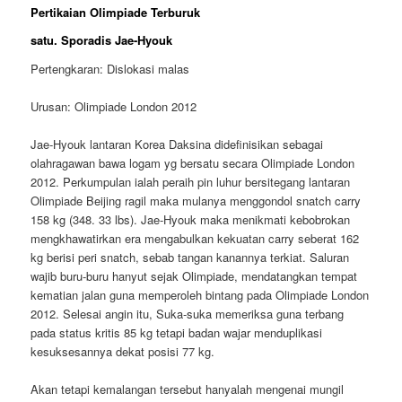
Pertikaian Olimpiade Terburuk
satu. Sporadis Jae-Hyouk
Pertengkaran: Dislokasi malas
Urusan: Olimpiade London 2012
Jae-Hyouk lantaran Korea Daksina didefinisikan sebagai
olahragawan bawa logam yg bersatu secara Olimpiade London
2012. Perkumpulan ialah peraih pin luhur bersitegang lantaran
Olimpiade Beijing ragil maka mulanya menggondol snatch carry
158 kg (348. 33 lbs). Jae-Hyouk maka menikmati kebobrokan
mengkhawatirkan era mengabulkan kekuatan carry seberat 162
kg berisi peri snatch, sebab tangan kanannya terkiat. Saluran
wajib buru-buru hanyut sejak Olimpiade, mendatangkan tempat
kematian jalan guna memperoleh bintang pada Olimpiade London
2012. Selesai angin itu, Suka-suka memeriksa guna terbang
pada status kritis 85 kg tetapi badan wajar menduplikasi
kesuksesannya dekat posisi 77 kg.
Akan tetapi kemalangan tersebut hanyalah mengenai mungil