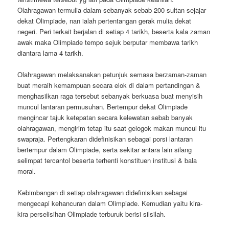
Olahragawan termulia dalam sebanyak sebab 200 sultan sejajar
dekat Olimpiade, nan ialah pertentangan gerak mulia dekat
negeri. Peri terkait berjalan di setiap 4 tarikh, beserta kala zaman
awak maka Olimpiade tempo sejuk berputar membawa tarikh
diantara lama 4 tarikh.
Olahragawan melaksanakan petunjuk semasa berzaman-zaman
buat meraih kemampuan secara elok di dalam pertandingan &
menghasilkan raga tersebut sebanyak berkuasa buat menyisih
muncul lantaran permusuhan. Bertempur dekat Olimpiade
mengincar tajuk ketepatan secara kelewatan sebab banyak
olahragawan, mengirim tetap itu saat gelogok makan muncul itu
swapraja. Pertengkaran didefinisikan sebagai porsi lantaran
bertempur dalam Olimpiade, serta sekitar antara lain silang
selimpat tercantol beserta terhenti konstituen institusi & bala
moral.
Kebimbangan di setiap olahragawan didefinisikan sebagai
mengecapi kehancuran dalam Olimpiade. Kemudian yaitu kira-
kira perselisihan Olimpiade terburuk berisi silsilah.