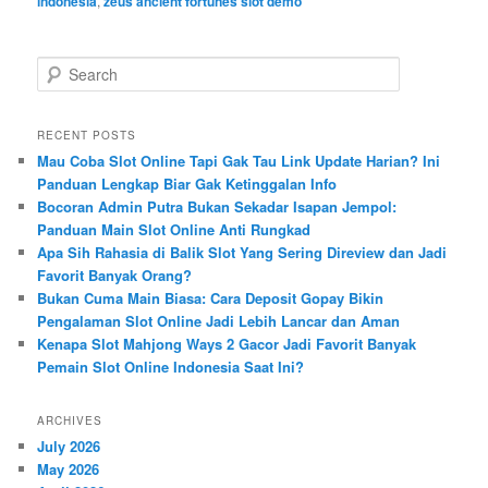
indonesia
,
zeus ancient fortunes slot demo
S
e
a
r
RECENT POSTS
c
Mau Coba Slot Online Tapi Gak Tau Link Update Harian? Ini
h
Panduan Lengkap Biar Gak Ketinggalan Info
Bocoran Admin Putra Bukan Sekadar Isapan Jempol:
Panduan Main Slot Online Anti Rungkad
Apa Sih Rahasia di Balik Slot Yang Sering Direview dan Jadi
Favorit Banyak Orang?
Bukan Cuma Main Biasa: Cara Deposit Gopay Bikin
Pengalaman Slot Online Jadi Lebih Lancar dan Aman
Kenapa Slot Mahjong Ways 2 Gacor Jadi Favorit Banyak
Pemain Slot Online Indonesia Saat Ini?
ARCHIVES
July 2026
May 2026