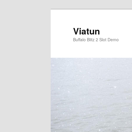
Skip
Skip
to
to
primary
secondary
Viatun
content
content
Buffalo Blitz 2 Slot Demo