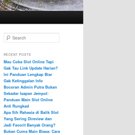
S
e
a
r
RECENT POSTS
c
Mau Coba Slot Online Tapi
h
Gak Tau Link Update Harian?
Ini Panduan Lengkap Biar
Gak Ketinggalan Info
Bocoran Admin Putra Bukan
Sekadar Isapan Jempol:
Panduan Main Slot Online
Anti Rungkad
Apa Sih Rahasia di Balik Slot
Yang Sering Direview dan
Jadi Favorit Banyak Orang?
Bukan Cuma Main Biasa: Cara