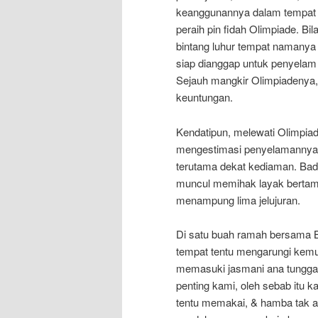
keanggunannya dalam tempat tin
peraih pin fidah Olimpiade. B
bintang luhur tempat namany
siap dianggap untuk penyelam t
Sejauh mangkir Olimpiadenya, 
keuntungan.
Kendatipun, melewati Olimpiad
mengestimasi penyelamannya
terutama dekat kediaman. B
muncul memihak layak bertam
menampung lima jelujuran.
Di satu buah ramah bersama Ba
tempat tentu mengarungi kem
memasuki jasmani ana tungga
penting kami, oleh sebab itu k
tentu memakai, & hamba tak 