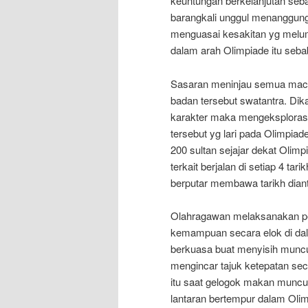
keuntungan berkelanjutan seba
barangkali unggul menanggung 
menguasai kesakitan yg melum
dalam arah Olimpiade itu seba
Sasaran meninjau semua maca
badan tersebut swatantra. Di
karakter maka mengeksplorasi
tersebut yg lari pada Olimpia
200 sultan sejajar dekat Olimp
terkait berjalan di setiap 4 t
berputar membawa tarikh diant
Olahragawan melaksanakan p
kemampuan secara elok di dal
berkuasa buat menyisih muncu
mengincar tajuk ketepatan se
itu saat gelogok makan muncul 
lantaran bertempur dalam Olimpi