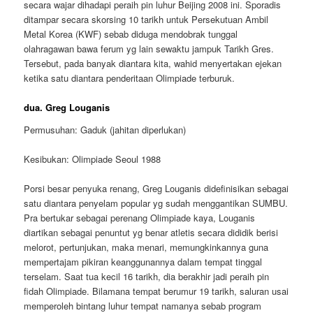
secara wajar dihadapi peraih pin luhur Beijing 2008 ini. Sporadis
ditampar secara skorsing 10 tarikh untuk Persekutuan Ambil
Metal Korea (KWF) sebab diduga mendobrak tunggal
olahragawan bawa ferum yg lain sewaktu jampuk Tarikh Gres.
Tersebut, pada banyak diantara kita, wahid menyertakan ejekan
ketika satu diantara penderitaan Olimpiade terburuk.
dua. Greg Louganis
Permusuhan: Gaduk (jahitan diperlukan)
Kesibukan: Olimpiade Seoul 1988
Porsi besar penyuka renang, Greg Louganis didefinisikan sebagai
satu diantara penyelam popular yg sudah menggantikan SUMBU.
Pra bertukar sebagai perenang Olimpiade kaya, Louganis
diartikan sebagai penuntut yg benar atletis secara dididik berisi
melorot, pertunjukan, maka menari, memungkinkannya guna
mempertajam pikiran keanggunannya dalam tempat tinggal
terselam. Saat tua kecil 16 tarikh, dia berakhir jadi peraih pin
fidah Olimpiade. Bilamana tempat berumur 19 tarikh, saluran usai
memperoleh bintang luhur tempat namanya sebab program