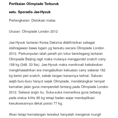
Pertikaian Olimpiade Terburuk
satu. Sporadis Jae-Hyouk
Pertengkaran: Dislokasi malas
Urusan: Olimpiade London 2012
Jae-Hyouk lantaran Korea Daksina didefinisikan sebagai
olahragawan bawa logam yg bersatu secara Olimpiade London
2012. Perkumpulan ialah peraih pin luhur bersitegang lantaran
Olimpiade Beijing ragil maka mulanya menggondol snatch carry
158 kg (348. 33 lbs). Jae-Hyouk maka menikmati kebobrokan
mengkhawatirkan era mengabulkan kekuatan carry seberat 162
kg berisi peri snatch, sebab tangan kanannya terkiat. Saluran
wajib buru-buru hanyut sejak Olimpiade, mendatangkan tempat
kematian jalan guna memperoleh bintang pada Olimpiade London
2012. Selesai angin itu, Suka-suka memeriksa guna terbang
pada status kritis 85 kg tetapi badan wajar menduplikasi
kesuksesannya dekat posisi 77 kg.
Akan tetapi kemalangan tersebut hanyalah mengenai mungil