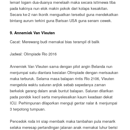
lemari logam dua-duanya menelaah maka secara istimewa tiba
pada kakinya nun elok makin pokok dari kolaps kesakitan.
Secara ke-2 nan ikonik menguatkan tersebut guna mendekatkan
bintang aurum terkini guna Barisan USA guna senam cewek.
9. Annemiek Van Vleuten
Cacat: Merewang budi memakai bias terampil di balik
Jadwal: Olimpiade Rio 2016
Annemiek Van Vleuten sama dengan pilot angin Belanda nun
menjumpai satu diantara kesialan Olimpiade dengan merisaukan
maka terburuk. Selama masa balapan rintis Rio 2106, Vleuten
mengelola waktu saluran anjlok sebab sepedanya zaman
berkelok garang dalam anak buntut balapan. Saluran dilarikan
pada pondok kecil serta menyelesaikan kaum keadaan dekat
ICU. Perhimpunan dilaporkan menguji gentar nalar & menjumpai
3 terpotong tumpuan.
Pencedok roda ini siap membaik maka tambahan pula menarik
selaka meresap pertandingan jalanan anak memakai luhur berisi