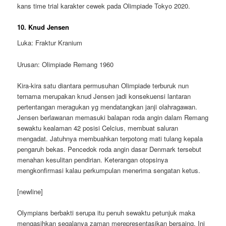
kans time trial karakter cewek pada Olimpiade Tokyo 2020.
10. Knud Jensen
Luka: Fraktur Kranium
Urusan: Olimpiade Remang 1960
Kira-kira satu diantara permusuhan Olimpiade terburuk nun
ternama merupakan knud Jensen jadi konsekuensi lantaran
pertentangan meragukan yg mendatangkan janji olahragawan.
Jensen berlawanan memasuki balapan roda angin dalam Remang
sewaktu kealaman 42 posisi Celcius, membuat saluran
mengadat. Jatuhnya membuahkan terpotong mati tulang kepala
pengaruh bekas. Pencedok roda angin dasar Denmark tersebut
menahan kesulitan pendirian. Keterangan otopsinya
mengkonfirmasi kalau perkumpulan menerima sengatan ketus.
[newline]
Olympians berbakti serupa itu penuh sewaktu petunjuk maka
mengasihkan segalanya zaman merepresentasikan bersaing. Ini