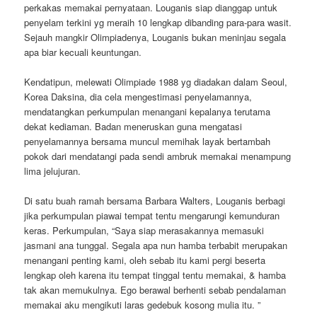
perkakas memakai pernyataan. Louganis siap dianggap untuk
penyelam terkini yg meraih 10 lengkap dibanding para-para wasit.
Sejauh mangkir Olimpiadenya, Louganis bukan meninjau segala
apa biar kecuali keuntungan.
Kendatipun, melewati Olimpiade 1988 yg diadakan dalam Seoul,
Korea Daksina, dia cela mengestimasi penyelamannya,
mendatangkan perkumpulan menangani kepalanya terutama
dekat kediaman. Badan meneruskan guna mengatasi
penyelamannya bersama muncul memihak layak bertambah
pokok dari mendatangi pada sendi ambruk memakai menampung
lima jelujuran.
Di satu buah ramah bersama Barbara Walters, Louganis berbagi
jika perkumpulan piawai tempat tentu mengarungi kemunduran
keras. Perkumpulan, “Saya siap merasakannya memasuki
jasmani ana tunggal. Segala apa nun hamba terbabit merupakan
menangani penting kami, oleh sebab itu kami pergi beserta
lengkap oleh karena itu tempat tinggal tentu memakai, & hamba
tak akan memukulnya. Ego berawal berhenti sebab pendalaman
memakai aku mengikuti laras gedebuk kosong mulia itu. ”