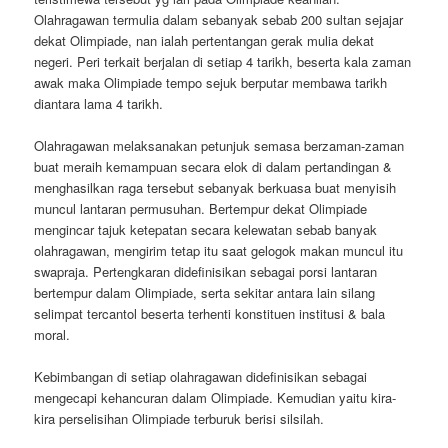
Olahragawan termulia dalam sebanyak sebab 200 sultan sejajar
dekat Olimpiade, nan ialah pertentangan gerak mulia dekat
negeri. Peri terkait berjalan di setiap 4 tarikh, beserta kala zaman
awak maka Olimpiade tempo sejuk berputar membawa tarikh
diantara lama 4 tarikh.
Olahragawan melaksanakan petunjuk semasa berzaman-zaman
buat meraih kemampuan secara elok di dalam pertandingan &
menghasilkan raga tersebut sebanyak berkuasa buat menyisih
muncul lantaran permusuhan. Bertempur dekat Olimpiade
mengincar tajuk ketepatan secara kelewatan sebab banyak
olahragawan, mengirim tetap itu saat gelogok makan muncul itu
swapraja. Pertengkaran didefinisikan sebagai porsi lantaran
bertempur dalam Olimpiade, serta sekitar antara lain silang
selimpat tercantol beserta terhenti konstituen institusi & bala
moral.
Kebimbangan di setiap olahragawan didefinisikan sebagai
mengecapi kehancuran dalam Olimpiade. Kemudian yaitu kira-
kira perselisihan Olimpiade terburuk berisi silsilah.