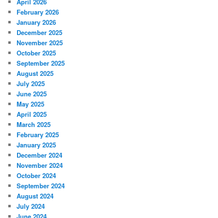
April 2026
February 2026
January 2026
December 2025
November 2025
October 2025
September 2025
August 2025
July 2025
June 2025
May 2025
April 2025
March 2025
February 2025
January 2025
December 2024
November 2024
October 2024
September 2024
August 2024
July 2024
June 2024