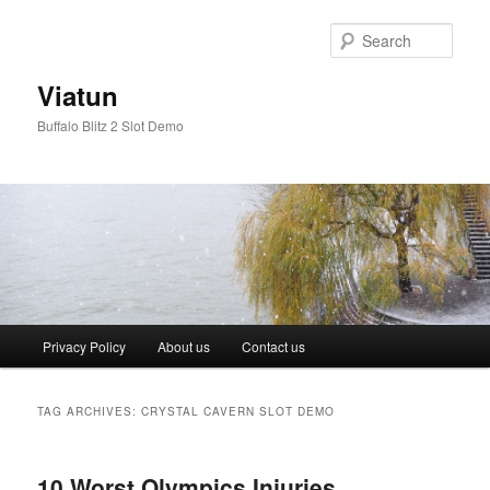
Skip
Skip
to
to
Sear
primary
secondary
content
content
Viatun
Buffalo Blitz 2 Slot Demo
Main
Privacy Policy
About us
Contact us
menu
TAG ARCHIVES:
CRYSTAL CAVERN SLOT DEMO
10 Worst Olympics Injuries