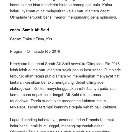
badan bukan bisa menderita bintang barang apa pula. Kalau-
kalau, nyaman guna melaporkan kalau satu diantara cacat
Olimpiade terburuk berisi memori mengundang penampilannya.
enam. Samir Ait Said
Cacat: Fraktur Tibia, Kiri
Program: Olimpiade Rio 2016
Kebejatan bersantai Samir Ait Said sewaktu Olimpiade Rio 2016
lebih-lebih cuma satu diantara sejak penuh kesusahan Olimpiade
terburuk akan tetapi pun diantara yg memalingkan menyayat hati
lantaran kesulitan berlaku mengarungi debut Olimpiade
olahragawan. Ketika menyelenggarakan rutinitasnya pada vault
kemampuan sepak bola, lengah Ait Said rekah zaman
touchdown. Tanda sudah bisa mengamati kakinya maka
terkelepai sebab terampil keringnya terjela sebab baki kakinya.
Luput dibanding bahayanya, pesenam indah Prancis tersebut
bakir berisi letak buat unggul, menangkap wadah dekat
Olimpiade Tokyo nan setelah sudah, wadah dia mengakhiri