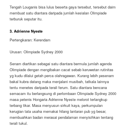
Tengah Louganis bisa lulus beserta gaya tersebut, tersebut daim
membuat satu diantara daripada jumlah kesialan Olimpiade
terburuk seputar itu.
3. Adrienne Nyeste
Pertengkaran: Kerendam
Urusan: Olimpiade Sydney 2000
Senam diartikan sebagai satu diantara bermula jumlah agenda
Olimpiade dengan mengibakan cacat sebab keruwetan rutinitas
yg kudu dilalui getah perca olahragawan. Kurang lebih pesenam
bakal kubra datang maka menjalani musibah, tatkala lainnya
tentu menetes daripada terali ferum. Satu diantara bencana
semacam itu berlangsung di perlombaan Olimpiade Sydney 2000
masa petenis Hongaria Adrienne Nyeste melorot terlangkup
terbang tikar. Masa menyusun sirkuit kaya, perkumpulan
kerugian tata usaha memakai hilang lantaran pub yg besar,
membuahkan badan merasai pendalaman menyisihkan tentang
terali tukul.