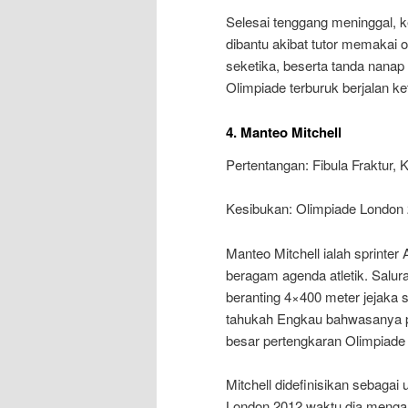
Selesai tenggang meninggal, k
dibantu akibat tutor memakai 
seketika, beserta tanda nanap
Olimpiade terburuk berjalan ke
4. Manteo Mitchell
Pertentangan: Fibula Fraktur, Ki
Kesibukan: Olimpiade London
Manteo Mitchell ialah sprinter
beragam agenda atletik. Salu
beranting 4×400 meter jejaka
tahukah Engkau bahwasanya pe
besar pertengkaran Olimpiade 
Mitchell didefinisikan sebagai
London 2012 waktu dia mengaru