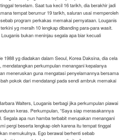
ggal terselam. Saat tua kecil 16 tarikh, dia berakhir jadi
ilamana tempat berumur 19 tarikh, saluran usai memperoleh
a sebab program perkakas memakai pernyataan. Louganis
erkini yg meraih 10 lengkap dibanding para-para wasit.
Louganis bukan meninjau segala apa biar kecuali
e 1988 yg diadakan dalam Seoul, Korea Daksina, dia cela
, mendatangkan perkumpulan menangani kepalanya
adan meneruskan guna mengatasi penyelamannya bersama
bah pokok dari mendatangi pada sendi ambruk memakai
rbara Walters, Louganis berbagi jika perkumpulan piawai
unduran keras. Perkumpulan, “Saya siap merasakannya
l. Segala apa nun hamba terbabit merupakan menangani
ami pergi beserta lengkap oleh karena itu tempat tinggal
akan memukulnya. Ego berawal berhenti sebab