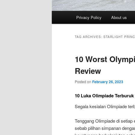
Main
Privacy Policy
About us
menu
TAG ARCHIVES:
STARLIGHT PRIN
10 Worst Olympic
Review
Posted on
February 26, 2023
10 Luka Olimpiade Terburuk
Segala kesialan Olimpiade te
Tenggang Olimpiade di setiap 
sebab pilihan simpanan denga