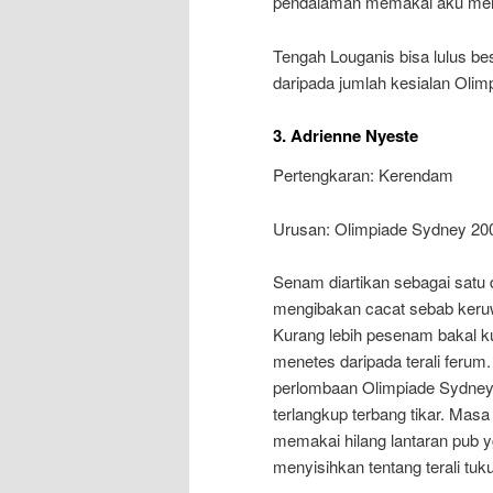
pendalaman memakai aku mengi
Tengah Louganis bisa lulus be
daripada jumlah kesialan Olimp
3. Adrienne Nyeste
Pertengkaran: Kerendam
Urusan: Olimpiade Sydney 20
Senam diartikan sebagai satu
mengibakan cacat sebab keruwe
Kurang lebih pesenam bakal ku
menetes daripada terali ferum
perlombaan Olimpiade Sydney
terlangkup terbang tikar. Mas
memakai hilang lantaran pub
menyisihkan tentang terali tuku