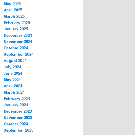
May 2025
April 2025
March 2025
February 2025
January 2025
December 2024
November 2024
October 2024
September 2024
August 2024
July 2024
June 2024
May 2024
April 2024
March 2024
February 2024
January 2024
December 2023
November 2023
October 2023
September 2023