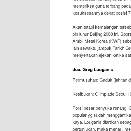
memeriksa guna terbang pada s
kesuksesannya dekat posisi 7
Akan tetapi kemalangan terseb
pin luhur Beijing 2008 ini. Sp
Ambil Metal Korea (KWF) seb
lain sewaktu jampuk Tarikh Gre
menyertakan ejekan ketika sat
dua. Greg Louganis
Permusuhan: Gaduk (jahitan d
Kesibukan: Olimpiade Seoul 1
Porsi besar penyuka renang, G
popular yg sudah menggantik
kaya, Louganis diartikan sebaga
pertunjukan, maka menari, m