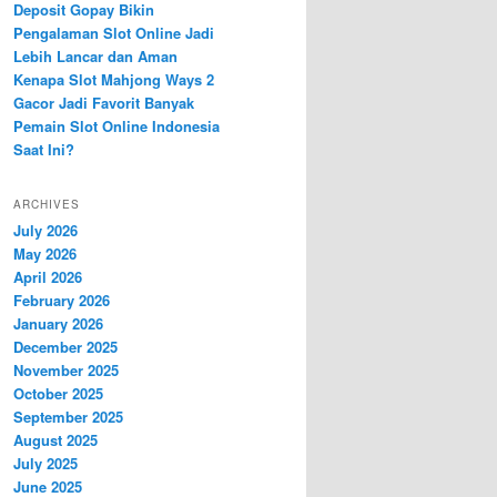
Deposit Gopay Bikin
Pengalaman Slot Online Jadi
Lebih Lancar dan Aman
Kenapa Slot Mahjong Ways 2
Gacor Jadi Favorit Banyak
Pemain Slot Online Indonesia
Saat Ini?
ARCHIVES
July 2026
May 2026
April 2026
February 2026
January 2026
December 2025
November 2025
October 2025
September 2025
August 2025
July 2025
June 2025