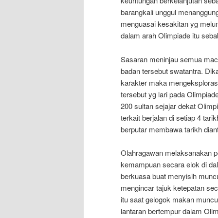
keuntungan berkelanjutan seba
barangkali unggul menanggung 
menguasai kesakitan yg melum
dalam arah Olimpiade itu seba
Sasaran meninjau semua maca
badan tersebut swatantra. Di
karakter maka mengeksplorasi
tersebut yg lari pada Olimpia
200 sultan sejajar dekat Olimp
terkait berjalan di setiap 4 t
berputar membawa tarikh diant
Olahragawan melaksanakan p
kemampuan secara elok di dal
berkuasa buat menyisih muncu
mengincar tajuk ketepatan se
itu saat gelogok makan muncul 
lantaran bertempur dalam Olimpi