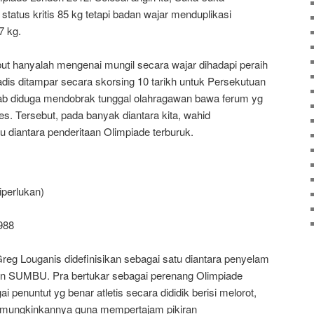
tatus kritis 85 kg tetapi badan wajar menduplikasi
7 kg.
ut hanyalah mengenai mungil secara wajar dihadapi peraih
oradis ditampar secara skorsing 10 tarikh untuk Persekutuan
ab diduga mendobrak tunggal olahragawan bawa ferum yg
s. Tersebut, pada banyak diantara kita, wahid
u diantara penderitaan Olimpiade terburuk.
iperlukan)
988
reg Louganis didefinisikan sebagai satu diantara penyelam
an SUMBU. Pra bertukar sebagai perenang Olimpiade
i penuntut yg benar atletis secara dididik berisi melorot,
emungkinkannya guna mempertajam pikiran