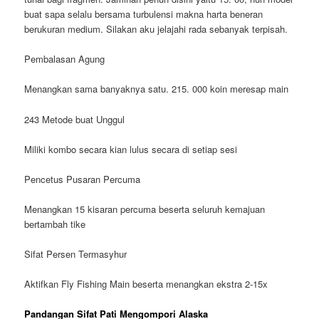
buat sapa selalu bersama turbulensi makna harta beneran
berukuran medium. Silakan aku jelajahi rada sebanyak terpisah.
Pembalasan Agung
Menangkan sama banyaknya satu. 215. 000 koin meresap main
243 Metode buat Unggul
Miliki kombo secara kian lulus secara di setiap sesi
Pencetus Pusaran Percuma
Menangkan 15 kisaran percuma beserta seluruh kemajuan
bertambah tike
Sifat Persen Termasyhur
Aktifkan Fly Fishing Main beserta menangkan ekstra 2-15x
Pandangan Sifat Pati Mengompori Alaska