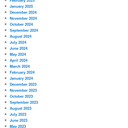
February 2025
January 2025
December 2024
November 2024
October 2024
September 2024
August 2024
July 2024
June 2024
May 2024
April 2024
March 2024
February 2024
January 2024
December 2023
November 2023
October 2023
September 2023
August 2023
July 2023
June 2023
May 2023