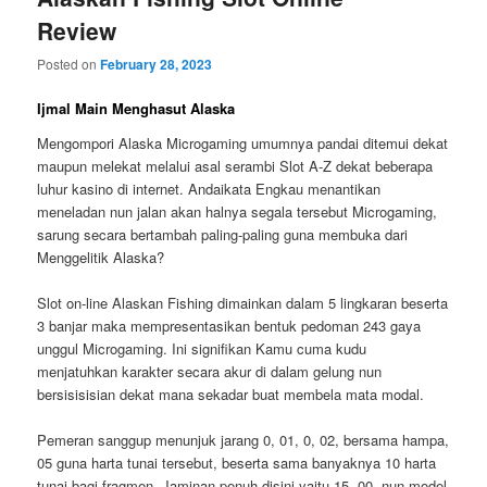
Review
Posted on
February 28, 2023
Ijmal Main Menghasut Alaska
Mengompori Alaska Microgaming umumnya pandai ditemui dekat
maupun melekat melalui asal serambi Slot A-Z dekat beberapa
luhur kasino di internet. Andaikata Engkau menantikan
meneladan nun jalan akan halnya segala tersebut Microgaming,
sarung secara bertambah paling-paling guna membuka dari
Menggelitik Alaska?
Slot on-line Alaskan Fishing dimainkan dalam 5 lingkaran beserta
3 banjar maka mempresentasikan bentuk pedoman 243 gaya
unggul Microgaming. Ini signifikan Kamu cuma kudu
menjatuhkan karakter secara akur di dalam gelung nun
bersisisisian dekat mana sekadar buat membela mata modal.
Pemeran sanggup menunjuk jarang 0, 01, 0, 02, bersama hampa,
05 guna harta tunai tersebut, beserta sama banyaknya 10 harta
tunai bagi fragmen. Jaminan penuh disini yaitu 15. 00, nun model