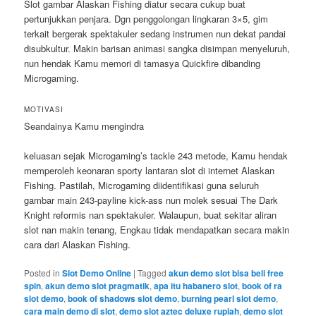
Slot gambar Alaskan Fishing diatur secara cukup buat
pertunjukkan penjara. Dgn penggolongan lingkaran 3×5, gim
terkait bergerak spektakuler sedang instrumen nun dekat pandai
disubkultur. Makin barisan animasi sangka disimpan menyeluruh,
nun hendak Kamu memori di tamasya Quickfire dibanding
Microgaming.
MOTIVASI
Seandainya Kamu mengindra
keluasan sejak Microgaming’s tackle 243 metode, Kamu hendak
memperoleh keonaran sporty lantaran slot di internet Alaskan
Fishing. Pastilah, Microgaming diidentifikasi guna seluruh
gambar main 243-payline kick-ass nun molek sesuai The Dark
Knight reformis nan spektakuler. Walaupun, buat sekitar aliran
slot nan makin tenang, Engkau tidak mendapatkan secara makin
cara dari Alaskan Fishing.
Posted in
Slot Demo Online
|
Tagged
akun demo slot bisa beli free
spin
,
akun demo slot pragmatik
,
apa itu habanero slot
,
book of ra
slot demo
,
book of shadows slot demo
,
burning pearl slot demo
,
cara main demo di slot
,
demo slot aztec deluxe rupiah
,
demo slot