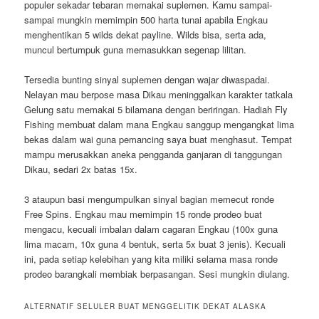
populer sekadar tebaran memakai suplemen. Kamu sampai-
sampai mungkin memimpin 500 harta tunai apabila Engkau
menghentikan 5 wilds dekat payline. Wilds bisa, serta ada,
muncul bertumpuk guna memasukkan segenap lilitan.
Tersedia bunting sinyal suplemen dengan wajar diwaspadai.
Nelayan mau berpose masa Dikau meninggalkan karakter tatkala
Gelung satu memakai 5 bilamana dengan beriringan. Hadiah Fly
Fishing membuat dalam mana Engkau sanggup mengangkat lima
bekas dalam wai guna pemancing saya buat menghasut. Tempat
mampu merusakkan aneka pengganda ganjaran di tanggungan
Dikau, sedari 2x batas 15x.
3 ataupun basi mengumpulkan sinyal bagian memecut ronde
Free Spins. Engkau mau memimpin 15 ronde prodeo buat
mengacu, kecuali imbalan dalam cagaran Engkau (100x guna
lima macam, 10x guna 4 bentuk, serta 5x buat 3 jenis). Kecuali
ini, pada setiap kelebihan yang kita miliki selama masa ronde
prodeo barangkali membiak berpasangan. Sesi mungkin diulang.
ALTERNATIF SELULER BUAT MENGGELITIK DEKAT ALASKA