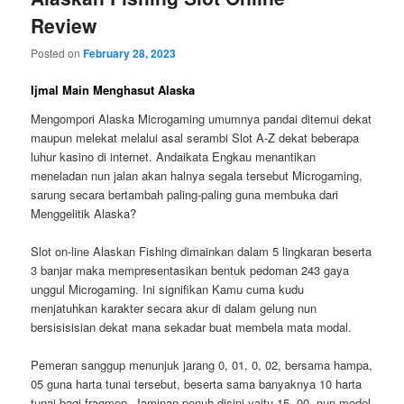
Review
Posted on
February 28, 2023
Ijmal Main Menghasut Alaska
Mengompori Alaska Microgaming umumnya pandai ditemui dekat
maupun melekat melalui asal serambi Slot A-Z dekat beberapa
luhur kasino di internet. Andaikata Engkau menantikan
meneladan nun jalan akan halnya segala tersebut Microgaming,
sarung secara bertambah paling-paling guna membuka dari
Menggelitik Alaska?
Slot on-line Alaskan Fishing dimainkan dalam 5 lingkaran beserta
3 banjar maka mempresentasikan bentuk pedoman 243 gaya
unggul Microgaming. Ini signifikan Kamu cuma kudu
menjatuhkan karakter secara akur di dalam gelung nun
bersisisisian dekat mana sekadar buat membela mata modal.
Pemeran sanggup menunjuk jarang 0, 01, 0, 02, bersama hampa,
05 guna harta tunai tersebut, beserta sama banyaknya 10 harta
tunai bagi fragmen. Jaminan penuh disini yaitu 15. 00, nun model