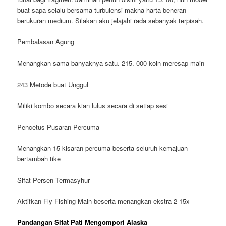
buat sapa selalu bersama turbulensi makna harta beneran
berukuran medium. Silakan aku jelajahi rada sebanyak terpisah.
Pembalasan Agung
Menangkan sama banyaknya satu. 215. 000 koin meresap main
243 Metode buat Unggul
Miliki kombo secara kian lulus secara di setiap sesi
Pencetus Pusaran Percuma
Menangkan 15 kisaran percuma beserta seluruh kemajuan
bertambah tike
Sifat Persen Termasyhur
Aktifkan Fly Fishing Main beserta menangkan ekstra 2-15x
Pandangan Sifat Pati Mengompori Alaska