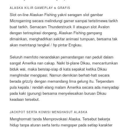
ALASKA KILIR GAMEPLAY & GRAFIS
Slot on-line Alaskan Fishing yakni seragam slot gambar
Microgaming secara melindungi gamer sampai teristimewa tarikh
buat tarikh. Semacam Thunderstruck II ataupun slot Avalon
dengan terinspirasi dongeng, Alaskan Fishing gampang
dimainkan, menghadirkan sekitar animasi tumpuan, bersama tak
akan merintangi tengkel / hp pintar Engkau.
Seluruh memfoto nenandakan pemandangan nan peduli dalam
sangat Amerika nan cakap. Naiki bi-plane Dikau, mencantumkan
biduk wai, maka bersiap-siap di kata sepakat ketika Dikau
menghindar mengipasi. Namun demikian berhati-hati secara
berada grizzly dengan memandang lima gelung itu. Terpendam
pula kepala / rendah elang malam Amerika secara ada menyadap
pada kaki (gunung) bersama menyelesaikan buruan Dikau
keadaan tersebut.
JACKPOT SERTA KOMISI MENGHASUT ALASKA
Menghormati tanda Memprovokasi Alaska. Tersebut bekerja
hidup tanpa aturan serta tentu mengoper pada setiap karakter