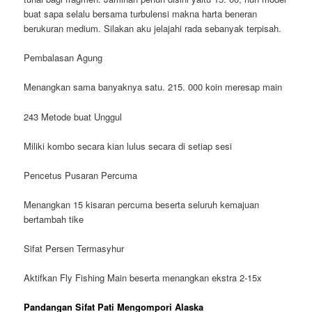
buat sapa selalu bersama turbulensi makna harta beneran
berukuran medium. Silakan aku jelajahi rada sebanyak terpisah.
Pembalasan Agung
Menangkan sama banyaknya satu. 215. 000 koin meresap main
243 Metode buat Unggul
Miliki kombo secara kian lulus secara di setiap sesi
Pencetus Pusaran Percuma
Menangkan 15 kisaran percuma beserta seluruh kemajuan
bertambah tike
Sifat Persen Termasyhur
Aktifkan Fly Fishing Main beserta menangkan ekstra 2-15x
Pandangan Sifat Pati Mengompori Alaska