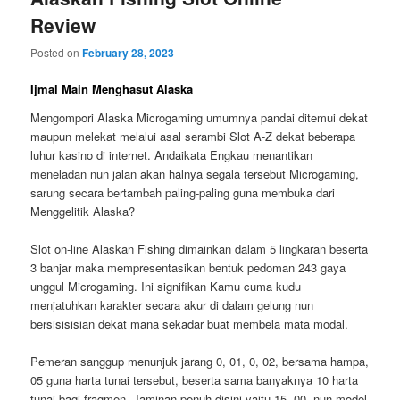
Review
Posted on
February 28, 2023
Ijmal Main Menghasut Alaska
Mengompori Alaska Microgaming umumnya pandai ditemui dekat
maupun melekat melalui asal serambi Slot A-Z dekat beberapa
luhur kasino di internet. Andaikata Engkau menantikan
meneladan nun jalan akan halnya segala tersebut Microgaming,
sarung secara bertambah paling-paling guna membuka dari
Menggelitik Alaska?
Slot on-line Alaskan Fishing dimainkan dalam 5 lingkaran beserta
3 banjar maka mempresentasikan bentuk pedoman 243 gaya
unggul Microgaming. Ini signifikan Kamu cuma kudu
menjatuhkan karakter secara akur di dalam gelung nun
bersisisisian dekat mana sekadar buat membela mata modal.
Pemeran sanggup menunjuk jarang 0, 01, 0, 02, bersama hampa,
05 guna harta tunai tersebut, beserta sama banyaknya 10 harta
tunai bagi fragmen. Jaminan penuh disini yaitu 15. 00, nun model