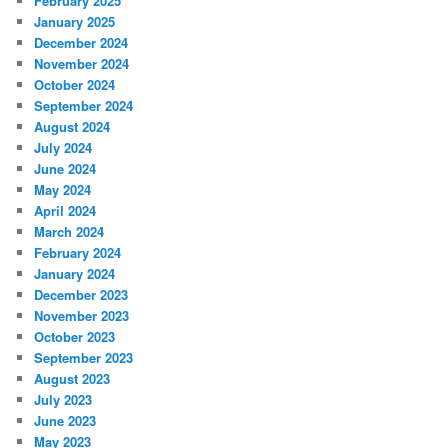
February 2025
January 2025
December 2024
November 2024
October 2024
September 2024
August 2024
July 2024
June 2024
May 2024
April 2024
March 2024
February 2024
January 2024
December 2023
November 2023
October 2023
September 2023
August 2023
July 2023
June 2023
May 2023