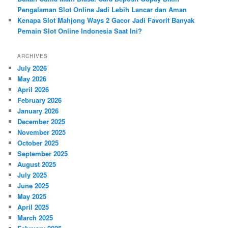
Pengalaman Slot Online Jadi Lebih Lancar dan Aman
Kenapa Slot Mahjong Ways 2 Gacor Jadi Favorit Banyak
Pemain Slot Online Indonesia Saat Ini?
ARCHIVES
July 2026
May 2026
April 2026
February 2026
January 2026
December 2025
November 2025
October 2025
September 2025
August 2025
July 2025
June 2025
May 2025
April 2025
March 2025