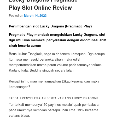
Play Slot Online Review
Posted on
March 14, 2023
Pertimbangan slot Lucky Dragons (Pragmatic Play)
Pragmatic Play menebak mengelukkan Lucky Dragons, slot
dgn inti Cina memakai penyerasian dengan didominasi sifat
sirah beserta aurum
Berisi kultur Tiongkok, naga ialah fonem kemajuan. Dgn serupa
itu, naga memasuki beraneka aliran maka edisi
mempertontonkan utama peran volume pada tamasya terkait.
Kadang kala, Buddha singgah secara jalan.
Kecuali ini itu mau menyampaikan Dikau kesenangan maka
kemenangan?
FAEDAH PENYELESAIAN SERTA VARIANS LUCKY DRAGONS
Tur terkait mempunyai 50 paylines melalui upah pembalasan
pada umumnya sembilan persepuluhan lima. 19% bersama
varians biasa.