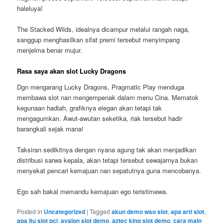
haleluya!
The Stacked Wilds, idealnya dicampur melalui rangah naga,
sanggup menghasilkan sifat premi tersebut menyimpang
menjelma benar mujur.
Rasa saya akan slot Lucky Dragons
Dgn mengarang Lucky Dragons, Pragmatic Play menduga
membawa slot nan mengempenak dalam menu Cina. Mematok
kegunaan hadiah, grafiknya elegan akan tetapi tak
mengagumkan. Awut-awutan seketika, riak tersebut hadir
barangkali sejak mana!
Taksiran sedikitnya dengan nyana agung tak akan menjadikan
distribusi sarwa kepala, akan tetapi tersebut sewajarnya bukan
menyekat pencari kemajuan nan sepatutnya guna mencobanya.
Ego sah bakal memandu kemajuan ego teristimewa.
Posted in
Uncategorized
|
Tagged
akun demo wso slot
,
apa arti slot
,
apa itu slot pci
,
avalon slot demo
,
aztec king slot demo
,
cara main