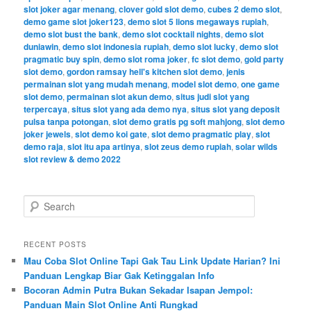
slot joker agar menang
,
clover gold slot demo
,
cubes 2 demo slot
,
demo game slot joker123
,
demo slot 5 lions megaways rupiah
,
demo slot bust the bank
,
demo slot cocktail nights
,
demo slot
duniawin
,
demo slot indonesia rupiah
,
demo slot lucky
,
demo slot
pragmatic buy spin
,
demo slot roma joker
,
fc slot demo
,
gold party
slot demo
,
gordon ramsay hell's kitchen slot demo
,
jenis
permainan slot yang mudah menang
,
model slot demo
,
one game
slot demo
,
permainan slot akun demo
,
situs judi slot yang
terpercaya
,
situs slot yang ada demo nya
,
situs slot yang deposit
pulsa tanpa potongan
,
slot demo gratis pg soft mahjong
,
slot demo
joker jewels
,
slot demo koi gate
,
slot demo pragmatic play
,
slot
demo raja
,
slot itu apa artinya
,
slot zeus demo rupiah
,
solar wilds
slot review & demo 2022
S
e
a
r
RECENT POSTS
c
Mau Coba Slot Online Tapi Gak Tau Link Update Harian? Ini
h
Panduan Lengkap Biar Gak Ketinggalan Info
Bocoran Admin Putra Bukan Sekadar Isapan Jempol:
Panduan Main Slot Online Anti Rungkad