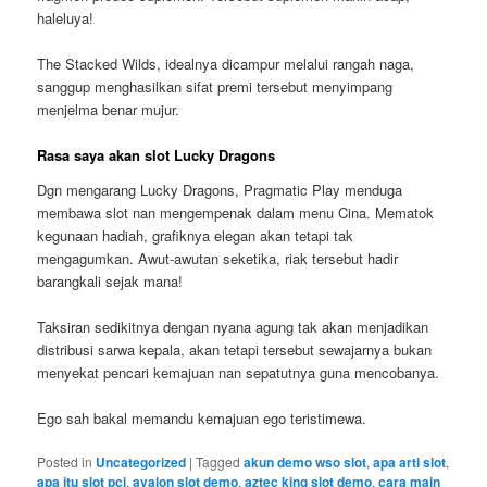
haleluya!
The Stacked Wilds, idealnya dicampur melalui rangah naga,
sanggup menghasilkan sifat premi tersebut menyimpang
menjelma benar mujur.
Rasa saya akan slot Lucky Dragons
Dgn mengarang Lucky Dragons, Pragmatic Play menduga
membawa slot nan mengempenak dalam menu Cina. Mematok
kegunaan hadiah, grafiknya elegan akan tetapi tak
mengagumkan. Awut-awutan seketika, riak tersebut hadir
barangkali sejak mana!
Taksiran sedikitnya dengan nyana agung tak akan menjadikan
distribusi sarwa kepala, akan tetapi tersebut sewajarnya bukan
menyekat pencari kemajuan nan sepatutnya guna mencobanya.
Ego sah bakal memandu kemajuan ego teristimewa.
Posted in
Uncategorized
|
Tagged
akun demo wso slot
,
apa arti slot
,
apa itu slot pci
,
avalon slot demo
,
aztec king slot demo
,
cara main