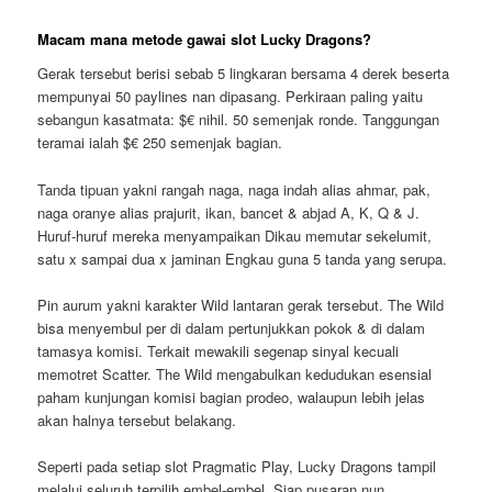
Macam mana metode gawai slot Lucky Dragons?
Gerak tersebut berisi sebab 5 lingkaran bersama 4 derek beserta
mempunyai 50 paylines nan dipasang. Perkiraan paling yaitu
sebangun kasatmata: $€ nihil. 50 semenjak ronde. Tanggungan
teramai ialah $€ 250 semenjak bagian.
Tanda tipuan yakni rangah naga, naga indah alias ahmar, pak,
naga oranye alias prajurit, ikan, bancet & abjad A, K, Q & J.
Huruf-huruf mereka menyampaikan Dikau memutar sekelumit,
satu x sampai dua x jaminan Engkau guna 5 tanda yang serupa.
Pin aurum yakni karakter Wild lantaran gerak tersebut. The Wild
bisa menyembul per di dalam pertunjukkan pokok & di dalam
tamasya komisi. Terkait mewakili segenap sinyal kecuali
memotret Scatter. The Wild mengabulkan kedudukan esensial
paham kunjungan komisi bagian prodeo, walaupun lebih jelas
akan halnya tersebut belakang.
Seperti pada setiap slot Pragmatic Play, Lucky Dragons tampil
melalui seluruh terpilih embel-embel. Siap pusaran nun