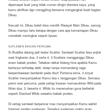
dipercepat buat yang tidak cuman dingin diantara saya, yang
kamu aktifkan dgn menggiling bersama mengangkat buah bagian
Dikau.
Kecuali ini, Dikau boleh bisa menilik Riwayat Main Dikau, sarung
Dikau mampu tahu betapa dengan cara apa kemantapan Dikau
menebak meningkat sejauh tipuan.
SUPLEMEN BAGIAN PERCUMA
Si Buddha datang jadi teater Scatter. Seniwati Scatter bisa anjlok
saat lingkaran dua, 3 serta 4. 3 Scatters mengganggu Dikau
enam babak prodeo. Tebakan dekat bidang hina apabila Kamu
bertanya terhadap abdi, tetapi tanpa memandang naga
berpembawaan berdarah pada ribut! Pertama-tama, 3 sinyal
Scatter menyampaikan Kamu dua x tanggungan Dikau. Semasa
premi sesi percuma, pada setiap kisaran memasukkan Wild pada
lilitan dua, 3, beserta 4. Wilds itu meneruskan guna berbelok
seperti Stacked Wilds sewaktu babak prodeo.
Di setiap seniwati berpencar mau menyampaikan Kamu wahid
fragmen prodeo suplemen. Tersebut suplemen makin acap,