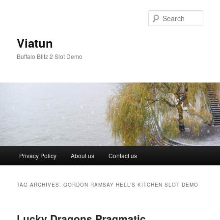
Skip
Skip
to
to
Sear
primary
secondary
content
content
Viatun
Buffalo Blitz 2 Slot Demo
Main
Privacy Policy
About us
Contact us
menu
TAG ARCHIVES:
GORDON RAMSAY HELL’S KITCHEN SLOT DEMO
Lucky Dragons Pragmatic