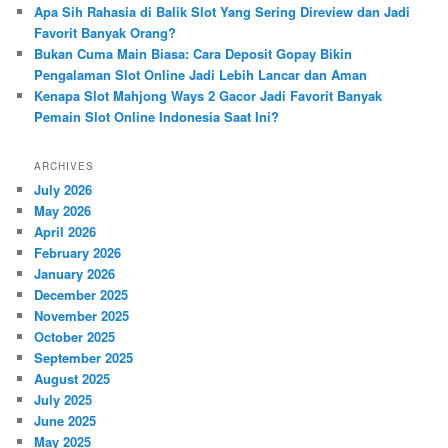
Apa Sih Rahasia di Balik Slot Yang Sering Direview dan Jadi
Favorit Banyak Orang?
Bukan Cuma Main Biasa: Cara Deposit Gopay Bikin
Pengalaman Slot Online Jadi Lebih Lancar dan Aman
Kenapa Slot Mahjong Ways 2 Gacor Jadi Favorit Banyak
Pemain Slot Online Indonesia Saat Ini?
ARCHIVES
July 2026
May 2026
April 2026
February 2026
January 2026
December 2025
November 2025
October 2025
September 2025
August 2025
July 2025
June 2025
May 2025