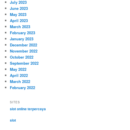
July 2023
June 2023
May 2023
April 2023
March 2023
February 2023
January 2023
December 2022
November 2022
October 2022
September 2022
May 2022
April 2022
March 2022
February 2022
SITES
slot online terpercaya
slot