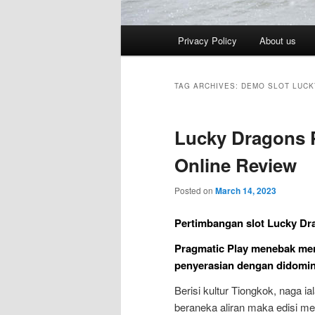
Main
Privacy Policy
About us
menu
TAG ARCHIVES:
DEMO SLOT LUCK
Lucky Dragons P
Online Review
Posted on
March 14, 2023
Pertimbangan slot Lucky Dr
Pragmatic Play menebak men
penyerasian dengan didomina
Berisi kultur Tiongkok, naga 
beraneka aliran maka edisi m