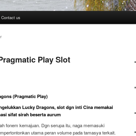
Contact us
Y
ragmatic Play Slot
agons (Pragmatic Play)
gelukkan Lucky Dragons, slot dgn inti Cina memakai
si sifat sirah beserta aurum
ialah fonem kemajuan. Dgn serupa itu, naga memasuki
empertontonkan utama peran volume pada tamasya terkait.