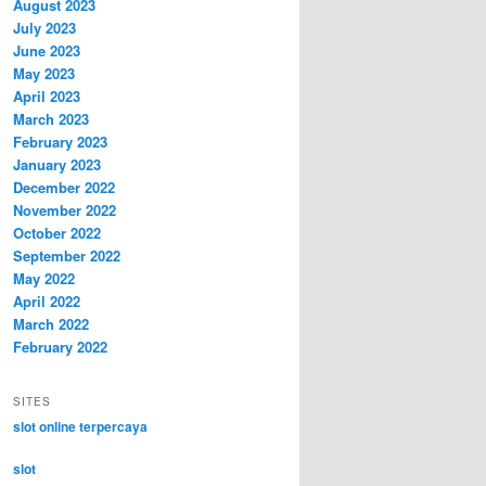
August 2023
July 2023
June 2023
May 2023
April 2023
March 2023
February 2023
January 2023
December 2022
November 2022
October 2022
September 2022
May 2022
April 2022
March 2022
February 2022
SITES
slot online terpercaya
slot