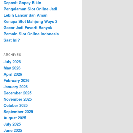
Deposit Gopay Bikin
Pengalaman Slot Online Jadi
Lebih Lancar dan Aman
Kenapa Slot Mahjong Ways 2
Gacor Jadi Favorit Banyak
Pemain Slot Online Indonesia
Saat Ini?
ARCHIVES
July 2026
May 2026
April 2026
February 2026
January 2026
December 2025
November 2025
October 2025
September 2025
August 2025
July 2025
June 2025