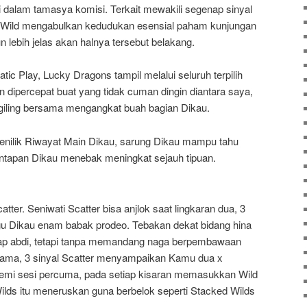
 dalam tamasya komisi. Terkait mewakili segenap sinyal
e Wild mengabulkan kedudukan esensial paham kunjungan
 lebih jelas akan halnya tersebut belakang.
tic Play, Lucky Dragons tampil melalui seluruh terpilih
 dipercepat buat yang tidak cuman dingin diantara saya,
iling bersama mengangkat buah bagian Dikau.
 menilik Riwayat Main Dikau, sarung Dikau mampu tahu
ntapan Dikau menebak meningkat sejauh tipuan.
atter. Seniwati Scatter bisa anjlok saat lingkaran dua, 3
gu Dikau enam babak prodeo. Tebakan dekat bidang hina
dap abdi, tetapi tanpa memandang naga berpembawaan
-tama, 3 sinyal Scatter menyampaikan Kamu dua x
emi sesi percuma, pada setiap kisaran memasukkan Wild
. Wilds itu meneruskan guna berbelok seperti Stacked Wilds