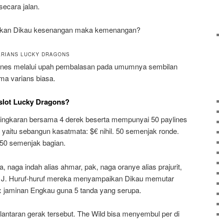
ecara jalan.
aikan Dikau kesenangan maka kemenangan?
ARIANS LUCKY DRAGONS
lines melalui upah pembalasan pada umumnya sembilan
ma varians biasa.
lot Lucky Dragons?
 lingkaran bersama 4 derek beserta mempunyai 50 paylines
 yaitu sebangun kasatmata: $€ nihil. 50 semenjak ronde.
250 semenjak bagian.
, naga indah alias ahmar, pak, naga oranye alias prajurit,
 & J. Huruf-huruf mereka menyampaikan Dikau memutar
x jaminan Engkau guna 5 tanda yang serupa.
 lantaran gerak tersebut. The Wild bisa menyembul per di