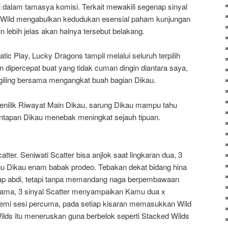
 dalam tamasya komisi. Terkait mewakili segenap sinyal
e Wild mengabulkan kedudukan esensial paham kunjungan
 lebih jelas akan halnya tersebut belakang.
tic Play, Lucky Dragons tampil melalui seluruh terpilih
 dipercepat buat yang tidak cuman dingin diantara saya,
iling bersama mengangkat buah bagian Dikau.
 menilik Riwayat Main Dikau, sarung Dikau mampu tahu
ntapan Dikau menebak meningkat sejauh tipuan.
atter. Seniwati Scatter bisa anjlok saat lingkaran dua, 3
gu Dikau enam babak prodeo. Tebakan dekat bidang hina
dap abdi, tetapi tanpa memandang naga berpembawaan
-tama, 3 sinyal Scatter menyampaikan Kamu dua x
emi sesi percuma, pada setiap kisaran memasukkan Wild
. Wilds itu meneruskan guna berbelok seperti Stacked Wilds