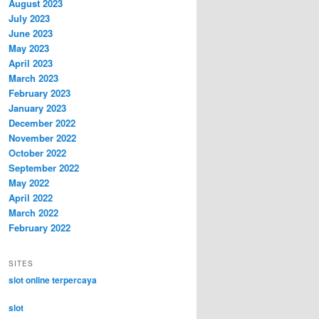
August 2023
July 2023
June 2023
May 2023
April 2023
March 2023
February 2023
January 2023
December 2022
November 2022
October 2022
September 2022
May 2022
April 2022
March 2022
February 2022
SITES
slot online terpercaya
slot