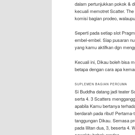
dalam pertunjukkan pokok & di
kecuali memotret Scatter. Th
komisi bagian prodeo, walaupun
Seperti pada setiap slot Pragma
embel-embel. Siap pusaran nun
yang kamu aktifkan dgn mengg
Kecuali ini, Dikau boleh bisa
betapa dengan cara apa kema
SUPLEMEN BAGIAN PERCUMA
Si Buddha datang jadi teater Sc
serta 4. 3 Scatters menggang
apabila Kamu bertanya terha
berdarah pada ribut! Pertama
tanggungan Dikau. Semasa pr
pada lilitan dua, 3, beserta 4
sewaktu babak prodeo.