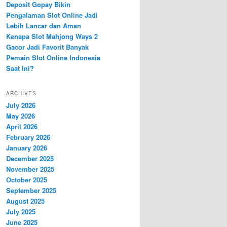
Deposit Gopay Bikin
Pengalaman Slot Online Jadi
Lebih Lancar dan Aman
Kenapa Slot Mahjong Ways 2
Gacor Jadi Favorit Banyak
Pemain Slot Online Indonesia
Saat Ini?
ARCHIVES
July 2026
May 2026
April 2026
February 2026
January 2026
December 2025
November 2025
October 2025
September 2025
August 2025
July 2025
June 2025