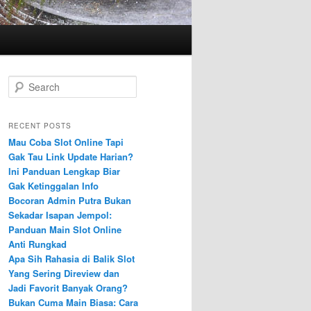
S
e
a
r
RECENT POSTS
c
Mau Coba Slot Online Tapi
h
Gak Tau Link Update Harian?
Ini Panduan Lengkap Biar
Gak Ketinggalan Info
Bocoran Admin Putra Bukan
Sekadar Isapan Jempol:
Panduan Main Slot Online
Anti Rungkad
Apa Sih Rahasia di Balik Slot
Yang Sering Direview dan
Jadi Favorit Banyak Orang?
Bukan Cuma Main Biasa: Cara