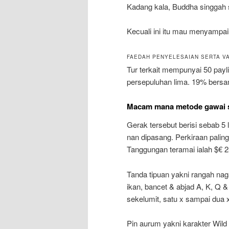
Kadang kala, Buddha singgah s
Kecuali ini itu mau menyamp
FAEDAH PENYELESAIAN SERTA V
Tur terkait mempunyai 50 pay
persepuluhan lima. 19% bersa
Macam mana metode gawai s
Gerak tersebut berisi sebab 5
nan dipasang. Perkiraan paling
Tanggungan teramai ialah $€ 
Tanda tipuan yakni rangah naga
ikan, bancet & abjad A, K, Q
sekelumit, satu x sampai dua 
Pin aurum yakni karakter Wild