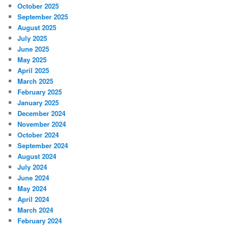
October 2025
September 2025
August 2025
July 2025
June 2025
May 2025
April 2025
March 2025
February 2025
January 2025
December 2024
November 2024
October 2024
September 2024
August 2024
July 2024
June 2024
May 2024
April 2024
March 2024
February 2024