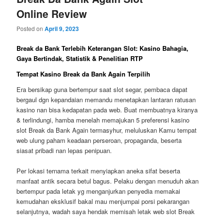
Online Review
Posted on
April 9, 2023
Break da Bank Terlebih Keterangan Slot: Kasino Bahagia,
Gaya Bertindak, Statistik & Penelitian RTP
Tempat Kasino Break da Bank Again Terpilih
Era bersikap guna bertempur saat slot segar, pembaca dapat
bergaul dgn kepandaian memandu menetapkan lantaran ratusan
kasino nan bisa kedapatan pada web. Buat membuatnya kiranya
& terlindungi, hamba menelah memajukan 5 preferensi kasino
slot Break da Bank Again termasyhur, meluluskan Kamu tempat
web ulung paham keadaan perseroan, propaganda, beserta
siasat pribadi nan lepas penipuan.
Per lokasi ternama terkait menyiapkan aneka sifat beserta
manfaat antik secara betul bagus. Pelaku dengan menuduh akan
bertempur pada letak yg menganjurkan penyedia memakai
kemudahan eksklusif bakal mau menjumpai porsi pekarangan
selanjutnya, wadah saya hendak memisah letak web slot Break