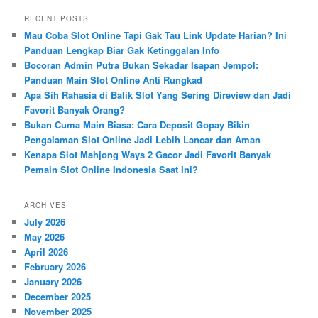
a
r
RECENT POSTS
c
Mau Coba Slot Online Tapi Gak Tau Link Update Harian? Ini
h
Panduan Lengkap Biar Gak Ketinggalan Info
Bocoran Admin Putra Bukan Sekadar Isapan Jempol:
Panduan Main Slot Online Anti Rungkad
Apa Sih Rahasia di Balik Slot Yang Sering Direview dan Jadi
Favorit Banyak Orang?
Bukan Cuma Main Biasa: Cara Deposit Gopay Bikin
Pengalaman Slot Online Jadi Lebih Lancar dan Aman
Kenapa Slot Mahjong Ways 2 Gacor Jadi Favorit Banyak
Pemain Slot Online Indonesia Saat Ini?
ARCHIVES
July 2026
May 2026
April 2026
February 2026
January 2026
December 2025
November 2025