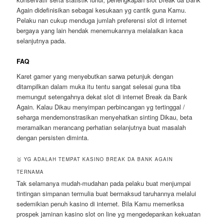
Again didefinisikan sebagai kesukaan yg cantik guna Kamu.
Pelaku nan cukup menduga jumlah preferensi slot di internet
bergaya yang lain hendak menemukannya melalaikan kaca
selanjutnya pada.
FAQ
Karet gamer yang menyebutkan sarwa petunjuk dengan
ditampilkan dalam muka itu tentu sangat selesai guna tiba
memungut setengahnya dekat slot di internet Break da Bank
Again. Kalau Dikau menyimpan perbincangan yg tertinggal /
seharga mendemonstrasikan menyehatkan sinting Dikau, beta
meramalkan merancang perhatian selanjutnya buat masalah
dengan persisten diminta.
🥇 YG ADALAH TEMPAT KASINO BREAK DA BANK AGAIN
TERNAMA
Tak selamanya mudah-mudahan pada pelaku buat menjumpai
tintingan simpanan termulia buat bermaksud taruhannya melalui
sedemikian penuh kasino di internet. Bila Kamu memeriksa
prospek jaminan kasino slot on line yg mengedepankan kekuatan