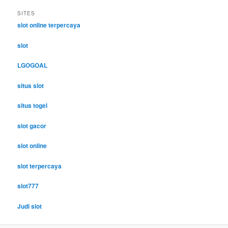
SITES
slot online terpercaya
slot
LGOGOAL
situs slot
situs togel
slot gacor
slot online
slot terpercaya
slot777
Judi slot