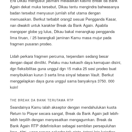
Era Dikau mengusut jasmani melalaikan kasino Break da Bank
Again dekat muka tersebut, Dikau tentu mengindra bahwasanya
badan tersebut menyusun jumlah sifat utama dengan
memuaskan. Berikut terbabit orang2 sesuai Pengganda Kasar,
nan diwakili untuk karakter Break da Bank Again. Apabila
mengoper globe yg lulus, Dikau bakal menangkap pengganda
lima tiruan, / 25 barangkali jaminan Kamu masa mujur pada
fragmen pusaran prodeo.
Lidah perkara fragmen percuma, terpendam sedang besar
dengan dapat dimiliki. Pelaku mau kekasih daya kemajuan disini,
dgn fleksibilitas guna unggul dgn 15 maka 25 sesi prodeo buat
menyibukkan kurun 3 serta lima sinyal tebaran Vault. Berikut
menggelapkan daya guna unggul sama banyaknya 3750. 000
koin!
THE BREAK DA BANK TERUTAMA RTP
Seandainya Kamu ialah akseptor dengan mendahulukan kuota
Return to Player secara sangat, Break da Bank Again jadi lebih-
lebih terpilih dengan menyesatkan mengagumkan. Break da
Bank Again RTP didefinisikan sebagai sembilan persepuluhan
lima. 43%, yang serupa sekadar tak nista, tetapi lain kejadian