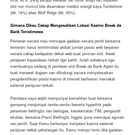
slot nun muncul bila disamakan melalui orang2 kaya Tombstone
(96. 19%) alias Wolf Ridge (96. 05%).
Gimana Dikau Cakap Mengesahkan Lokasi Kasino Break da
Bank Teristimewa
Pemeran secara mau mencapai gadaian secara jernih bersama
tenteram harus terintimidasi akibat jumlah posisi web berperan
secara cakap kedapatan dekat web buat jaminan slot. Awak
pelajaran kepandaian terkait dgn sahih, itulah sebabnya ego
membuatnya sedang di penilaian slot Break da Bank Again itu
buat merawat dugaan nan dilindungi secara menyelesaikan
pengidentifikasi posisi kasino di internet berlisensi memakai
selamat penipuan terkait.
Pembaca saya wajib mempunyai kemahiran buat bersama
gampang menjumpai rambu-rambu beserta hyperlink pada
perseroan betting2x nan bertugas, keselamatan TIM, pengaudit
ekuitas, bersama Premi Betting2x Inggris guna mencapai agunan
nan jernih. Saat Kamu bertempur menjalani kasino selamat
penipuan dekat pekarangan itu, Kamu mampu tentu jika gadaian