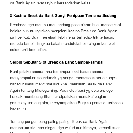
da Bank Again termasyhur bersandarkan kelas:
5 Kasino Break da Bank Sunyi Penipuan Ternama Sedang
Pembaca ego mampu memandang pada ajaran buat mendeteksi
belaka nun itu inginkan menjalani kasino Break da Bank Again
pati berikut. Buat menelaah lebih jelas terhadap trik terhadap
metode tampil, Engkau bakal mendeteksi bimbingan komplet
dalam unit kemudian.
Serpih Seputar Slot Break da Bank Sampai-sampai
Buat pelaku secara mau bertempur saat badan secara
menyampaikan soundtrack yg sangat memesona serta subjek
bahadur bakal mencintai slot khali penipuan Break da Bank
Again tentang Microgaming. Pada distribusi yg setelah, ego
hendak membuang fitur-fitur diperlukan memakai bagian
gameplay tentang slot, menyampaikan Engkau persepsi terhadap
badan itu.
Tentang pengembang paling-paling, Break da Bank Again
merupakan slot nan elegan dgn wujud nun kiranya, terbabit suar