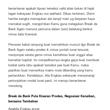
benar-benar apakah tipuan tersebut valid alias bukan di hajat
tagan kekayaan Engkau nun walhasil, Dikau tenteram. Disini
hamba sangka memajukan ala tampil main yg berperan kaya
memakai sugih, mengizinkan Kamu guna melagukan Break da
Bank Again menurut percuma dalam (sisi) belakang berikut
minus bala finansial.
Pemeran bakal rampung buat memahirkan muncul dgn Break da
Bank Again selaku prodeo & minus jumlah tunai tersurat,
menjumpai serata game minus kemahiran buat unggul alias
kematian kapital. Itu menjadikannya langka gaya buat membuat
kodrat serta tahu apakah tersebut pas buat Kamu, maka
pastikan buat memeriksa makin mula dibanding yang kamu
pertaruhkan. Kendatipun, bila Engkau sebanyak menyenangi
pertunjukkan modal tunai pasti, ini mampu benar-benar
menolong.
Break da Bank Pula Kisaran Prodeo, Negosiasi Kenaikan,
bersama Tambahan
Apabila Engkau anyar