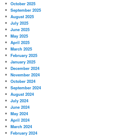
October 2025
September 2025
August 2025
July 2025
June 2025
May 2025
April 2025
March 2025
February 2025
January 2025
December 2024
November 2024
October 2024
September 2024
August 2024
July 2024
June 2024
May 2024
April 2024
March 2024
February 2024