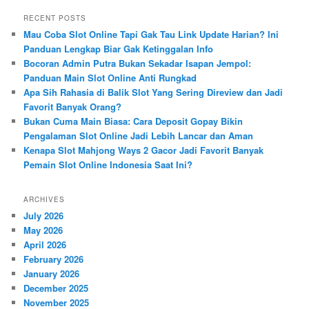
a
r
RECENT POSTS
c
Mau Coba Slot Online Tapi Gak Tau Link Update Harian? Ini
h
Panduan Lengkap Biar Gak Ketinggalan Info
Bocoran Admin Putra Bukan Sekadar Isapan Jempol:
Panduan Main Slot Online Anti Rungkad
Apa Sih Rahasia di Balik Slot Yang Sering Direview dan Jadi
Favorit Banyak Orang?
Bukan Cuma Main Biasa: Cara Deposit Gopay Bikin
Pengalaman Slot Online Jadi Lebih Lancar dan Aman
Kenapa Slot Mahjong Ways 2 Gacor Jadi Favorit Banyak
Pemain Slot Online Indonesia Saat Ini?
ARCHIVES
July 2026
May 2026
April 2026
February 2026
January 2026
December 2025
November 2025