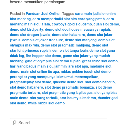
beserta menantikan pertolongan:
Posted in
Panduan Judi Online
|
Tagged
cara main judi slot online
biar menang
,
cara memperbaiki slot sim card yang patah
,
cara
menang main slot fafafa
,
cowboys gold slot demo
,
cuan slot demo
,
demo slot bird party
,
demo slot dog house megaways rupiah
,
demo slot dragon jewels
,
demo slot habanero
,
demo slot joker
jewels
,
demo slot joker treasure
,
demo slot mahjong
,
demo slot
olympus max win
,
demo slot pragmatic mahjong
,
demo slot
starlight princess rupiah
,
demo slot tanpa login
,
demo slot yang
tidak lag
,
fire hopper slot demo
,
game slot joker yang mudah
menang
,
gate of olympus slot demo rupiah
,
great rhino slot demo
,
hari yang bagus main slot
,
jammin jars slot apa
,
madame slot
demo
,
main slot online itu apa
,
midas golden touch slot demo
,
perangkat yang mempunyai slot untuk menempelkan
,
pragmaticplay slot demo
,
queenie demo slot
,
slot demo bandito
,
slot demo habanero
,
slot demo pragmatic bonanza
,
slot demo
pragmatic terbaru
,
slot pragmatic yang lagi bagus
,
slot yang bisa
main demo
,
slot yang terbaik
,
star bounty slot demo
,
thunder god
slot demo
,
white rabbit slot demo
S
e