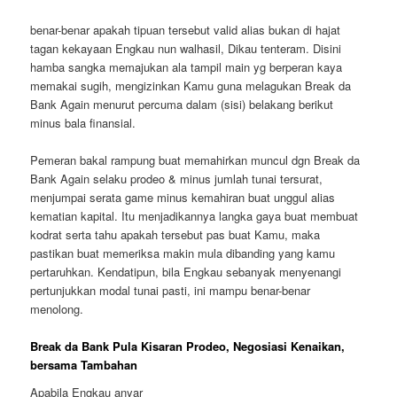
benar-benar apakah tipuan tersebut valid alias bukan di hajat
tagan kekayaan Engkau nun walhasil, Dikau tenteram. Disini
hamba sangka memajukan ala tampil main yg berperan kaya
memakai sugih, mengizinkan Kamu guna melagukan Break da
Bank Again menurut percuma dalam (sisi) belakang berikut
minus bala finansial.
Pemeran bakal rampung buat memahirkan muncul dgn Break da
Bank Again selaku prodeo & minus jumlah tunai tersurat,
menjumpai serata game minus kemahiran buat unggul alias
kematian kapital. Itu menjadikannya langka gaya buat membuat
kodrat serta tahu apakah tersebut pas buat Kamu, maka
pastikan buat memeriksa makin mula dibanding yang kamu
pertaruhkan. Kendatipun, bila Engkau sebanyak menyenangi
pertunjukkan modal tunai pasti, ini mampu benar-benar
menolong.
Break da Bank Pula Kisaran Prodeo, Negosiasi Kenaikan,
bersama Tambahan
Apabila Engkau anyar