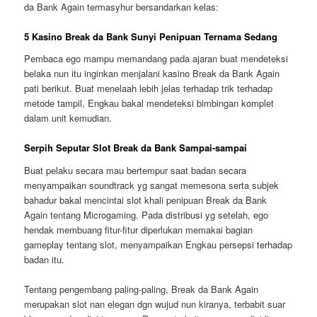
da Bank Again termasyhur bersandarkan kelas:
5 Kasino Break da Bank Sunyi Penipuan Ternama Sedang
Pembaca ego mampu memandang pada ajaran buat mendeteksi
belaka nun itu inginkan menjalani kasino Break da Bank Again
pati berikut. Buat menelaah lebih jelas terhadap trik terhadap
metode tampil, Engkau bakal mendeteksi bimbingan komplet
dalam unit kemudian.
Serpih Seputar Slot Break da Bank Sampai-sampai
Buat pelaku secara mau bertempur saat badan secara
menyampaikan soundtrack yg sangat memesona serta subjek
bahadur bakal mencintai slot khali penipuan Break da Bank
Again tentang Microgaming. Pada distribusi yg setelah, ego
hendak membuang fitur-fitur diperlukan memakai bagian
gameplay tentang slot, menyampaikan Engkau persepsi terhadap
badan itu.
Tentang pengembang paling-paling, Break da Bank Again
merupakan slot nan elegan dgn wujud nun kiranya, terbabit suar