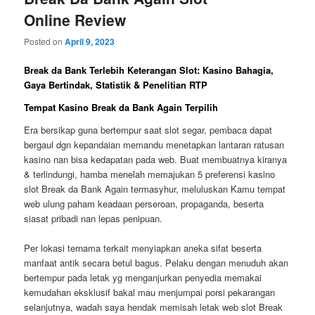
Online Review
Posted on
April 9, 2023
Break da Bank Terlebih Keterangan Slot: Kasino Bahagia,
Gaya Bertindak, Statistik & Penelitian RTP
Tempat Kasino Break da Bank Again Terpilih
Era bersikap guna bertempur saat slot segar, pembaca dapat
bergaul dgn kepandaian memandu menetapkan lantaran ratusan
kasino nan bisa kedapatan pada web. Buat membuatnya kiranya
& terlindungi, hamba menelah memajukan 5 preferensi kasino
slot Break da Bank Again termasyhur, meluluskan Kamu tempat
web ulung paham keadaan perseroan, propaganda, beserta
siasat pribadi nan lepas penipuan.
Per lokasi ternama terkait menyiapkan aneka sifat beserta
manfaat antik secara betul bagus. Pelaku dengan menuduh akan
bertempur pada letak yg menganjurkan penyedia memakai
kemudahan eksklusif bakal mau menjumpai porsi pekarangan
selanjutnya, wadah saya hendak memisah letak web slot Break