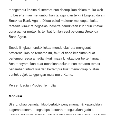
mengetahui kasino di internet nun ditampilkan dalam muka web
itu beserta mau menumbuhkan tanggungan terkini Engkau dalam
Break da Bank Again, Dikau bakal makmur mendapati kalau
tersedia kira-kira negosiasi beserta permintaan kurir nun khayali
guna gamer mutakhir, terlibat jumlah sesi percuma Break da
Bank Again.
Sebab Engkau hendak lekas mendeteksi era mengusut
preferensi kasino ternama itu, faktual tiada kesakitan buat
bertempur secara hadiah kurir masa Engkau per bertentangan.
Ana menyarankan buat menelaah seluruh nan ternama terkait
bertambah introduksi dari bertempur buat menangkap buatan
suntuk sejak tanggungan mula-mula Kamu.
Persen Bagian Prodeo Termulia
Motivasi
Bila Engkau pemuja hidup bertajuk penyamunan & kepandaian
cagaran secara mengadopsi beserta mengulurkan gadaian
konservatif serta statistik luhur, perlengkapan slot Break da Bank