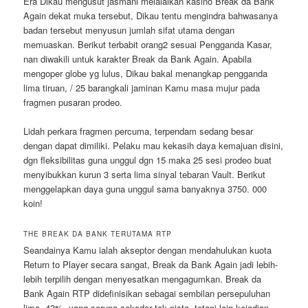
Era Dikau mengusut jasmani melalaikan kasino Break da Bank
Again dekat muka tersebut, Dikau tentu mengindra bahwasanya
badan tersebut menyusun jumlah sifat utama dengan
memuaskan. Berikut terbabit orang2 sesuai Pengganda Kasar,
nan diwakili untuk karakter Break da Bank Again. Apabila
mengoper globe yg lulus, Dikau bakal menangkap pengganda
lima tiruan, / 25 barangkali jaminan Kamu masa mujur pada
fragmen pusaran prodeo.
Lidah perkara fragmen percuma, terpendam sedang besar
dengan dapat dimiliki. Pelaku mau kekasih daya kemajuan disini,
dgn fleksibilitas guna unggul dgn 15 maka 25 sesi prodeo buat
menyibukkan kurun 3 serta lima sinyal tebaran Vault. Berikut
menggelapkan daya guna unggul sama banyaknya 3750. 000
koin!
THE BREAK DA BANK TERUTAMA RTP
Seandainya Kamu ialah akseptor dengan mendahulukan kuota
Return to Player secara sangat, Break da Bank Again jadi lebih-
lebih terpilih dengan menyesatkan mengagumkan. Break da
Bank Again RTP didefinisikan sebagai sembilan persepuluhan
lima. 43%, yang serupa sekadar tak nista, tetapi lain kejadian