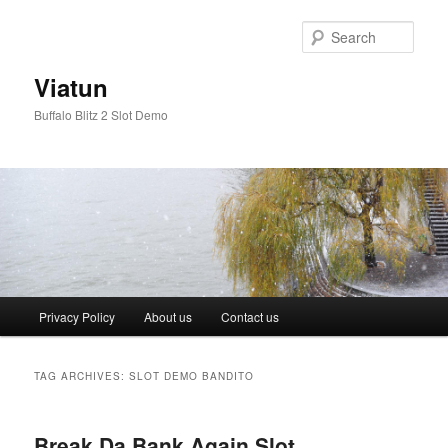
Skip
Skip
to
to
Sear
primary
secondary
content
content
Viatun
Buffalo Blitz 2 Slot Demo
Main
Privacy Policy
About us
Contact us
menu
TAG ARCHIVES:
SLOT DEMO BANDITO
Break Da Bank Again Slot