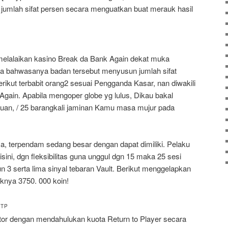
umlah sifat persen secara menguatkan buat merauk hasil
elalaikan kasino Break da Bank Again dekat muka
dra bahwasanya badan tersebut menyusun jumlah sifat
kut terbabit orang2 sesuai Pengganda Kasar, nan diwakili
Again. Apabila mengoper globe yg lulus, Dikau bakal
uan, / 25 barangkali jaminan Kamu masa mujur pada
a, terpendam sedang besar dengan dapat dimiliki. Pelaku
ini, dgn fleksibilitas guna unggul dgn 15 maka 25 sesi
 3 serta lima sinyal tebaran Vault. Berikut menggelapkan
nya 3750. 000 koin!
RTP
or dengan mendahulukan kuota Return to Player secara