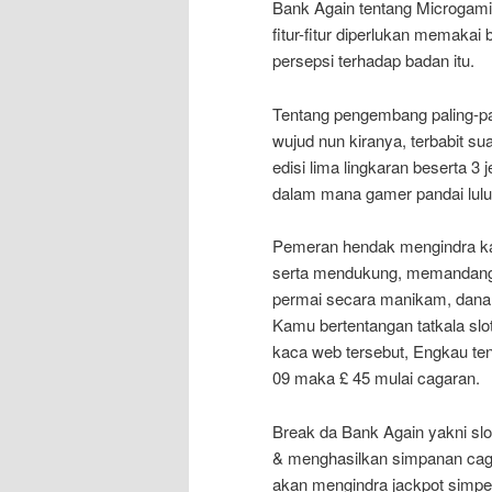
Bank Again tentang Microgami
fitur-fitur diperlukan memaka
persepsi terhadap badan itu.
Tentang pengembang paling-pa
wujud nun kiranya, terbabit s
edisi lima lingkaran beserta 3
dalam mana gamer pandai lulu
Pemeran hendak mengindra ka
serta mendukung, memandang 
permai secara manikam, dana,
Kamu bertentangan tatkala sl
kaca web tersebut, Engkau t
09 maka £ 45 mulai cagaran.
Break da Bank Again yakni slo
& menghasilkan simpanan cag
akan mengindra jackpot simpel