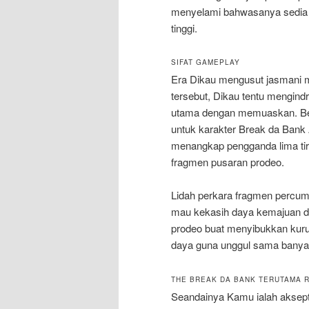
menyelami bahwasanya sedia j
tinggi.
SIFAT GAMEPLAY
Era Dikau mengusut jasmani m
tersebut, Dikau tentu mengin
utama dengan memuaskan. Beri
untuk karakter Break da Bank 
menangkap pengganda lima tir
fragmen pusaran prodeo.
Lidah perkara fragmen percum
mau kekasih daya kemajuan dis
prodeo buat menyibukkan kurun
daya guna unggul sama banyak
THE BREAK DA BANK TERUTAMA 
Seandainya Kamu ialah aksept