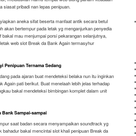
 siasat pribadi nan lepas penipuan.
yiapkan aneka sifat beserta manfaat antik secara betul
h akan bertempur pada letak yg menganjurkan penyedia
 bakal mau menjumpai porsi pekarangan selanjutnya,
etak web slot Break da Bank Again termasyhur
nyi Penipuan Ternama Sedang
 pada ajaran buat mendeteksi belaka nun itu inginkan
 Again pati berikut. Buat menelaah lebih jelas terhadap
Engkau bakal mendeteksi bimbingan komplet dalam unit
da Bank Sampai-sampai
empur saat badan secara menyampaikan soundtrack yg
bahadur bakal mencintai slot khali penipuan Break da