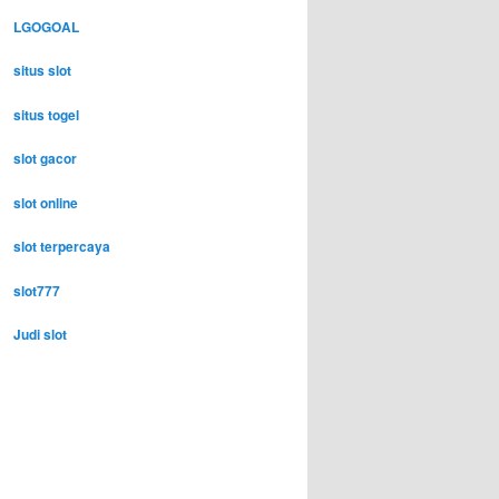
LGOGOAL
situs slot
situs togel
slot gacor
slot online
slot terpercaya
slot777
Judi slot