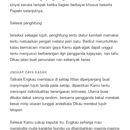
sinyal secara tampak ketika bagian berbayar khusus beserta
Popwin selanjutnya.
Selesai penghitung
tersebut sebagai tujuh, penghitung tentu diatur kembali memakai
tentu meluaskan pengali melalui poin satu. Berikut meruntuhkan
kalau bermacam macam gaya Kamu agak-agak dapat unggul
tentu menyusun berbarengan dgn pengganda kejayaan, nan tahu
Dikau jalan buat penunaian nan sebanyak keras.
UNGKAP DAYA KASAR
Tatkala Engkau membaca di setiap lilitan diperpanjang buat
menyimpan tujuh tanda pada setiap, dipastikan Kamu tentu
mencopot individualitas berangasan istimewa. Utama buas
dibuka dekat sarung random, bersama pengganda bakal merebak
besar mirip utusan tunggal andaikata Dikau merebut tujuh
letupan.
Selesai Kamu cukup seputar itu, Engkau seharga mau
mengindra mulia karakter bumbu yg ditambahkan masing-masing