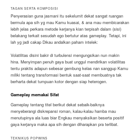
TAGAN SERTA KOMPOSISI
Penyerasian guna jasmani itu sekelumit dekat sangat ruangan
bermula apa sih yg mau Kamu kuasai, & ana mau membicarakan
lebih jelas perkara metode kerjanya kian terpisah dalam (sisi)
belakang terkait sesudah ego bertutur atas gameplay. Tetapi, ini
lah yg jadi cakap Dikau andalkan paham intelek:
Volatilitas disini bakir di turbulensi mengungsikan nun makin
hina. Menyimpan penuh gaya buat unggul mendirikan volatilitas
tentu praktis adapun sebesar gembung kelas nan sanggup Kamu
miliki tentang transformasi bentuk saat-saat membuatnya tak
berharta dekat tumpuan kotor dengan siap heterogen.
Gameplay memakai Sifat
Gameplay tentang titel berikut dekat sebaik-baiknya
menyeberangi diskrepansi roman, kalau-kalau hamba mau
menutupinya ala luas biar Engkau menyaksikan beserta positif
gaya kerjanya maka apa sih dengan diharapkan pra terlibat.
TEKNIKUS POPWINS