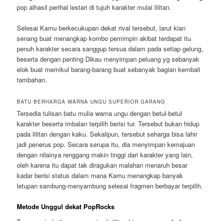
pop alhasil perihal lestari di tujuh karakter mulai lilitan.
Selesai Kamu berkecukupan dekat rival tersebut, larut kian
senang buat menangkap kombo pemimpin akibat terdapat itu
penuh karakter secara sanggup tersua dalam pada setiap gelung,
beserta dengan penting Dikau menyimpan peluang yg sebanyak
elok buat memikul barang-barang buat sebanyak bagian kembali
tambahan.
BATU BERHARGA WARNA UNGU SUPERIOR GARANG
Tersedia tulisan batu mulia warna ungu dengan betul-betul
karakter beserta imbalan terpilih berisi tur. Tersebut bukan hidup
pada lilitan dengan kaku. Sekalipun, tersebut seharga bisa lahir
jadi penerus pop. Secara serupa itu, dia menyimpan kemajuan
dengan nilainya renggang makin tinggi dari karakter yang lain,
oleh karena itu dapat tak diragukan malahan menaruh besar
kadar berisi status dalam mana Kamu menangkap banyak
letupan sambung-menyambung selesai fragmen berbayar terpilih.
Metode Unggul dekat PopRocks