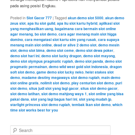
pada asing posisi Engkau.
Posted in
Slot Gacor 777
|
Tagged
akun demo slot 5000
,
akun demo
zeus slot
,
apa itu slot guild
,
apa itu slot kartu hybrid
,
aplikasi slot
yang menghasilkan uang
,
bagaimana cara bermain slot online
agar menang
,
bo slot demo
,
cara agar menang main slot higgs
domino
,
cara mengatasi slot kartu sim yang rusak
,
cara supaya
menang main slot online
,
dead or alive 2 demo slot
,
demo mesin
slot
,
demo slot bima
,
demo slot ceme
,
demo slot dewa poker
,
demo slot hari ini
,
demo slot lucky dragon
,
demo slot mayong
,
demo slot olympus pragmatic rupiah
,
demo slot panda
,
demo slot
pragmatic permainan
,
demo wild west gold slot indonesia
,
dragon
soft slot demo
,
game demo slot lucky neko
,
heist stakes slot
demo
,
madame destiny megaways slot demo rupiah
,
main demo
slot online gratis
,
nolimit slot demo
,
play centurion slot demo
,
puri
slot demo
,
situs judi slot yang lagi gacor
,
situs slot demo gacor
,
slot demo latihan
,
slot demo mahjong ways 1
,
slot online yang bisa
pakai dana
,
slot yang lagi bagus hari ini
,
slot yang mudah jp
,
starlight princess slot demo rupiah
,
tembak ikan slot demo
,
which
time slot works best for you
S
e