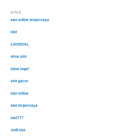
SITES
slot online terpercaya
slot
LGOGOAL
situs slot
situs togel
slot gacor
slot online
slot terpercaya
slot777
Judi slot